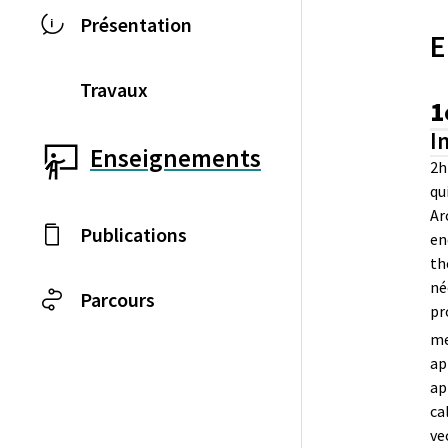
Présentation
E
Travaux
1
I
Enseignements
2h
qu
Ar
Publications
en
th
né
Parcours
pr
me
ap
ap
ca
ve