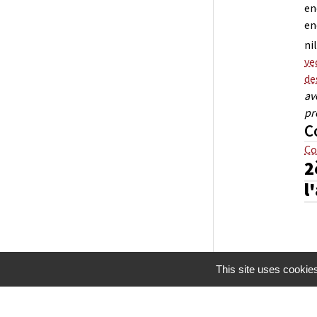
en
en
ni
ve
de
av
pr
C
Co
2
l
This site uses cookie