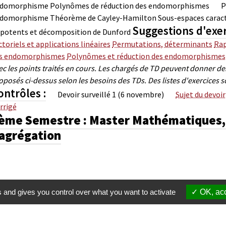
domorphisme
Polynômes de réduction des endomorphismes
P
domorphisme
Théorème de Cayley-Hamilton
Sous-espaces carac
Suggestions d'exer
lpotents et décomposition de Dunford
ctoriels et applications linéaires
Permutations, déterminants
Rap
s endomorphismes
Polynômes et réduction des endomorphismes
ec les points traités en cours. Les chargés de TD peuvent donner d
oposés ci-dessus selon les besoins des TDs. Des listes d'exercices s
ontrôles :
Devoir surveillé 1 (6 novembre)
Sujet du devoir
rrigé
ème Semestre : Master Mathématiques, 
'agrégation
s and gives you control over what you want to activate
OK, acc