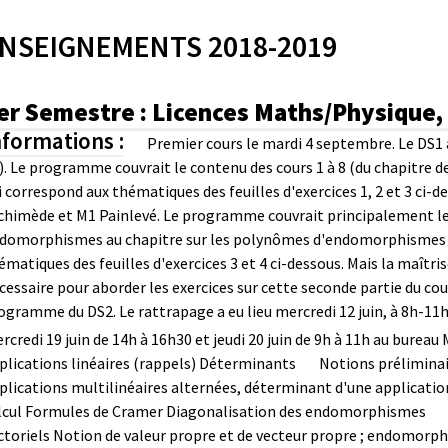
NSEIGNEMENTS 2018-2019
er Semestre : Licences Maths/Physique,
nformations :
Premier cours le mardi 4 septembre.
Le DS1 
). Le programme couvrait le contenu des cours 1 à 8 (du chapitre 
i correspond aux thématiques des feuilles d'exercices 1, 2 et 3 ci-d
chimède et M1 Painlevé. Le programme couvrait principalement le c
domorphismes au chapitre sur les polynômes d'endomorphismes et
ématiques des feuilles d'exercices 3 et 4 ci-dessous. Mais la maît
cessaire pour aborder les exercices sur cette seconde partie du co
ogramme du DS2.
Le rattrapage a eu lieu mercredi 12 juin, à 8h-11h
rcredi 19 juin de 14h à 16h30 et jeudi 20 juin de 9h à 11h au bureau
plications linéaires (rappels)
Déterminants
Notions préliminai
plications multilinéaires alternées, déterminant d'une application
lcul
Formules de Cramer
Diagonalisation des endomorphismes
ctoriels
Notion de valeur propre et de vecteur propre ; endomorp