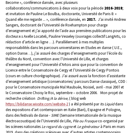
Become », conférence dansée, avec plusieurs
collaborations/communications à deux voix pour la période
2016-2018
;
et invitation de Pauline Le Boulba, doctorante, Université de Paris 8: «
Quand elle me regarde ... », conférence dansée, en
2017.
J’ai invité Andrew
Sangers, doctorant de l’Université de Roehampton pour charge
d’enseignement et j’ai apporté de l’aide aux premières publications pour les
docteur.e.s Axelle Locateli, Pauline Vesseley (ouvrages collectif LangArts, co
rédaction d’article en ligne …).
Parallèlement à mes multiples
responsabilités dans les parcours universitaires en Etudes en danse ( U.E.,
option Danse…), j’ai assuré des charges d’enseignements pour l’école du
théâtre du Nord, convention avec l’Université de Lille, et charges
d’enseignement pour l’Université d’Artois ainsi que pour la convention de
Licence entre le Conservatoire de Cergy et l’Université de Cergy Pontois
(cours en culture chorégraphique). J’ai assuré aussi la fonction d’assistante
d’enseignement artistique (conservatories/ parcours Danse classique), CDD :
pour le Conservatoire municipale Mal Maubuée, Noisiel, avril - mai 2007 et
le Conservatoire Choisy le Roi, septembre – octobre 2006.
Mon projet de
recherche création
Drifting/A la dérive,
( blog web
https://bilidanse.wixsite.com/website-2
) a été présenté par
Its Liquid
dans
des expositions d’art contemporain en Italie (Bari), Espagne et Pologne,
dans des festivals de danse -
SIME
(Semaine Internationale de la musique
électroacoustique) de l’Université de Lille,
Pile ou Frasque
co
-
organisé
par
les scènees nationales
Le regard du cygne
et
Le générateur
à Paris en mars
2019, dans des créations scéniques avec d’autres artistes contemporains,