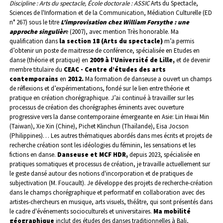
Discipline : Arts du spectacle, École doctorale : ASSIC
Arts du Spectacle,
Sciences de l'Information et de la Communication, Médiation Culturelle (ED
n° 267) sous le titre
L'improvisation chez William Forsythe : une
approche singulièr
e (2007), avec mention Très honorable.
Ma
qualification dans
la section 18 (Arts du spectacle)
m’a permis
d’obtenir un poste de maitresse de conférence, spécialisée en Etudes en
danse (théorie et pratique) en
2009 à l’Université de Lille,
et de devenir
membre titulaire du
CEAC - Centre d’études des arts
contemporains
en
2012.
Ma formation de danseuse a ouvert un champs
de réflexions et d’expérimentations, fondé sur le lien entre théorie et
pratique en création chorégraphique. J’ai continué à travailler sur les
processus de création des chorégraphes éminents avec ouverture
progressive vers la danse contemporaine émergeante en Asie: Lin Hwai Min
(Taiwan), Xie Xin (Chine), Pichet Klinchun (Thaïlande), Eisa Jocson
(Philippines)… Les autres thématiques abordés dans mes écrits et projets de
recherche création sont les idéologies du féminin, les sensations et les
fictions en danse.
D
anseuse et MCF HDR,
depuis 2023, spécialisée en
pratiques somatiques et processus de création, je travaille actuellement sur
le geste dansé autour des notions d'incorporation et de pratiques de
subjectivation (M. Foucault). Je développe des projets de recherche-création
dans le champs chorégraphique et performatif en collaboration avec des
artistes-chercheurs en musique, arts visuels, théâtre, qui sont présentés dans
le cadre d'événements socioculturels et universitaires.
Ma mobilité
géographique
inclut des études des danses traditionnelles
à Bali,