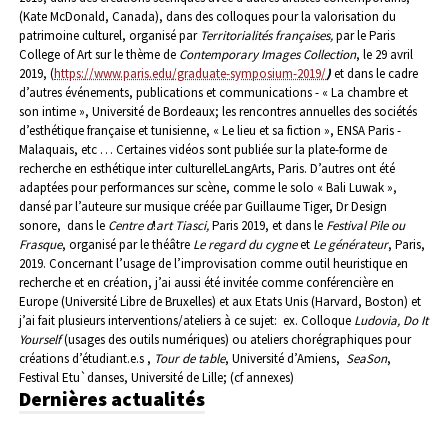
(Kate McDonald, Canada), dans des colloques pour la valorisation du
patrimoine culturel, organisé par
Territorialités françaises,
par le Paris
College of Art sur le thème de
Contemporary Images Collection
, le 29 avril
2019, (
https://www.paris.edu/graduate-symposium-2019/
)
et dans le cadre
d’autres événements, publications et communications - « La chambre et
son intime », Université de Bordeaux; les rencontres annuelles des sociétés
d’esthétique française et tunisienne, « Le lieu et sa fiction », ENSA Paris -
Malaquais, etc … Certaines vidéos sont publiée sur la plate-forme de
recherche en esthétique inter culturelleLangArts, Paris. D’autres ont été
adaptées pour performances sur scène, comme le solo « Bali Luwak »,
dansé par l’auteure sur musique créée par Guillaume Tiger, Dr Design
sonore, dans le
Centre d
!
art Tiasci,
Paris 2019, et dans le
Festival Pile ou
Frasque
, organisé par le théâtre
Le regard du cygne
et
Le générateur
, Paris,
2019.
Concernant l’usage de l’improvisation comme outil heuristique en
recherche et en création, j’ai aussi été invitée comme conférencière en
Europe (Université Libre de Bruxelles) et aux Etats Unis (Harvard, Boston) et
j’ai fait plusieurs interventions/ateliers à ce sujet: ex. Colloque
Ludovia, Do It
Yourself
(usages des outils numériques) ou ateliers chorégraphiques pour
créations d’étudiant.e.s ,
Tour de table
, Université d’Amiens,
SeaSon
,
Festival Etu`danses, Université de Lille; (cf annexes)
Dernières actualités