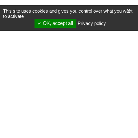
This site uses cookies and gives you control over what you want
X
to activate
OK, accept all
Privacy policy
Mentions légales
Gestion des cookies
Membres
S'inscrire à une formation
Support et vidéos
Page mise à jour le 06/02/2025 (18:50)