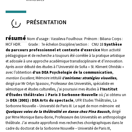
PRÉSENTATION
résumé
Nom d'usage : Vassileva Fouilhoux Prénom : Biliana
Corps :
MCF HDR. Grade : 7e échelon
Discipline/section : CNU 18
Synthèse
du parcours professionnel et contexte d’exercice
Mon activité
pédagogique et de recherche a toujours été corrélée à la pratique artistique
et adossée à une approche académique transdisciplinaire et d’innovation.
Après avoir débuté des études à l’Université de Sofia « St. Kliment Ohridski »
avec l’obtention
d’un DEA Psychologie de la communication
,
mention Excellent,
Mémoire intitulé
L'onirisme: stratégies visuelles
,
dirigé par Mr Orlyn Spassov, Professeur des Universités, spécialiste en
sémiotique et études culturelles,
j’ai poursuivi mes études à
l’Institut
d’Études théâtrales
à
Paris 3 Sorbonne-Nouvelle
où j’ai obtenu un
2e
DEA
(
2001) : DEA Arts du spectacle
, UFR Etudes Théâtrales, La
Sorbonne Nouvelle – Université de Paris III. Le sujet de mon mémoire est
Quelques voies de la théâtralité en danse chez Pina Bausch,
dirigé
par
Mme Monique Banu-Borie, Professeure des Universités en anthropologie
théâtrale.
J’ai ensuite approfondi mes recherches chorégraphiques dans le
cadre du doctorat de la Sorbonne Nouvelle – Université de Paris III,