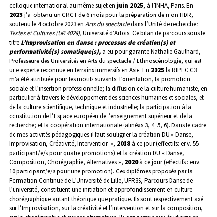
colloque international au même sujet en
juin 2025
, à l’INHA, Paris.
En
2023
j’ai obtenu un CRCT de 6 mois pour la préparation de mon HDR,
soutenu le 4 octobre 2023 en
Arts du spectacle
dans l’Unité de recherche
:
Textes et Cultures (UR 4028),
Université d’Artois. Ce bilan de parcours sous le
titre
L’Improvisation en danse : processus de création(s) et
performativité(s) somatique(s),
a eu pour garante
Nathalie Gauthard,
Professeure des Universités en Arts du spectacle / Ethnoscénologie, qui est
une experte reconnue en terrains immersifs en Asie.
En
2025
la RIPEC C3
m’a été attribuée pour les motifs suivants: l’orientation, la promotion
sociale et l’insertion professionnelle; la diffusion de la culture humaniste, en
particulier à travers le développement des sciences humaines et sociales, et
de la culture scientifique, technique et industrielle; la participation à la
constitution de l’Espace européen de l’enseignement supérieur et de la
recherche; et la coopération internationale (alinéas 3, 4, 5, 6).
Dans le cadre
de mes activités pédagogiques il faut souligner la création DU « Danse,
Improvisation, Créativité, Intervention »,
2018
à ce jour (effectifs: env. 55
participant/e/s pour quatre promotions) et la création DU « Danse,
Composition, Chorégraphie, Alternatives »,
2020
à ce jour (effectifs : env.
10 participant/e/s pour une promotion). Ces diplômes proposés par la
Formation Continue de L’Université de Lille, UFR3S, Parcours Danse de
l’université, constituent une initiation et approfondissement en culture
chorégraphique autant théorique que pratique. Ils sont respectivement axé
sur l’Improvisation, sur la créativité et l’intervention et sur la composition,