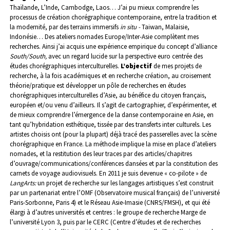
Thaïlande, L’Inde, Cambodge, Laos… J’ai pu mieux comprendre les
processus de création chorégraphique contemporaine, entre la tradition et
la modernité, par des terrains immersifs
in situ -
Taiwan, Malaisie,
Indonésie… Des ateliers nomades Europe/Inter-Asie complètent mes
recherches. Ainsi j’ai acquis une expérience empirique du concept d’alliance
South/South,
avec un regard lucide sur la perspective euro centrée des
études chorégraphiques interculturelles.
L’objectif
de mes projets de
recherche, à la fois académiques et en recherche création, au croisement
théorie/pratique est développer un pôle de recherches en études
chorégraphiques interculturelles d’Asie, au bénéfice du citoyen français,
européen et/ou venu d’ailleurs. Il s’agit de cartographier, d’expérimenter, et
de mieux comprendre l’émergence de la danse contemporaine en Asie, en
tant qu’hybridation esthétique, tissée par des transferts inter culturels. Les
artistes choisis ont (pour la plupart) déjà tracé des passerelles avec la scène
chorégraphique en France. La méthode implique la mise en place d’ateliers
nomades, et la restitution des leur traces par des articles/chapitres
d’ouvrage/communications/conférences dansées et par la constitution des
carnets de voyage audiovisuels.
En 2011 je suis devenue « co-pilote » de
LangArts:
un projet de recherche sur les langages artistiques s’est construit
par un partenariat entre l’OMF (Observatoire musical français) de l’université
Paris-Sorbonne, Paris 4) et le Réseau Asie-Imasie (CNRS/FMSH), et qui été
élargi à d’autres universités et centres : le groupe de recherche Marge de
l’université Lyon 3, puis par le CERC (Centre d’études et de recherches