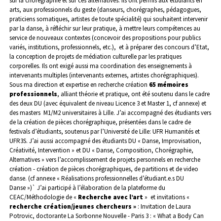
sur la chorégraphie et sur ces alternatives.
Ils ont permis aux étudiants en
arts, aux professionnels du geste (danseurs, chorégraphes, pédagogues,
praticiens somatiques, artistes de toute spécialité) qui souhaitent intervenir
par la danse, à réfléchir sur leur pratique, à mettre leurs compétences au
service de nouveaux contextes (concevoir des propositions pour publics
variés, institutions, professionnels, etc.), et à préparer des concours d’Etat,
la conception de projets de médiation culturelle par les pratiques
corporelles. Ils ont exigé aussi ma coordination des enseignements à
intervenants multiples (intervenants externes, artistes chorégraphiques).
Sous ma direction et expertise en recherche création
65 mémoires
professionnels
, alliant théorie et pratique, ont été soutenu dans le cadre
des deux DU (avec équivalent de niveau Licence 3 et Master 1, cf annexe) et
des masters M1/M2 universitaires à Lille.
J’ai accompagné des étudiants vers
de la création de pièces chorégraphique, présentées dans le cadre de
festivals d’étudiants, soutenus par l’Université de Lille: UFR Humanités et
UFR3S. J’ai aussi accompagné des étudiants DU « Danse, Improvisation,
Créativité, Intervention » et DU « Danse, Composition, Chorégraphie,
Alternatives » vers l’accomplissement de projets personnels en recherche
création - création de pièces chorégraphiques, de partitions et de video
danse. (cf annexe « Réalisations professionnelles d’étudiant.e.s DU
Danse »)`
J’ai participé à l’élaboration de la plateforme du
CEAC/Méthodologie de «
Recherche avec l’art
» et invitations «
recherche création/jeunes chercheurs »
: Invitation de Laura
Potrovic, doctorante La Sorbonne Nouvelle - Paris 3 : « What a Body Can