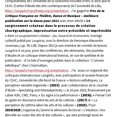
comparatistes) de l’Université de la Sorbonne nouvelle (Paris 3) ainsi que le
CEAC (Centre d’étude des arts contemporains) de l’université de Lille,
https://langarts.hypotheses.org/presentation
.
J’ai gagné le
Prix de la
Critique Française en Théâtre, Danse et Musique – meilleure
publication sur la danse pour 2011
avec mon article
« Le
surgissement créateur dans le processus de création
chorégraphique. Improvisation entre prévisible et imprévisible
»
dans
Le surgissement créateur : jeu, hasard et inconscient
, ouvrage
collectif publié par
LangArts
, sour la direction de Veronique Alexandre
Journeau,( pp. 95-128).
Depuis 2012 je suis membre de comités de lecture
LangArts
à ce jour, pour des conférences, des séminaires, des journées
d’études et un colloque international biennal, en vue de synthèse et de
publication - cf. la liste d’ouvrages publiés dans la collection “L’univers
esthétique” chez L’Harmattan,
https://langarts.hypotheses.org/presentation
. J’ai aussi co-organisé des
colloques internationaux LangArts, avec participation et soutien financier
du CEAC, Université de Lille Nord de France:
«
Notions esthétiques, La
perception sensible organisée »
(2015)
avec collaboration de la Journée
d’étude « Spectating and Intersubjectivity », le 10 juin 2015, financement par
Labex H2H, CND, Paris;
«
Du signe à la performance »
(2016); «
Penser l’art
du geste en résonance entre les arts et les cultures »
(2017)
et « La
perception du rythme selon les arts et les cultures »
(2023).
Pour
2024/2025
j’organise et j’anime le séminaire doctoral « L’Intuition. Une
étincelle au coeur des arts et des cultures », qui sera prolongé aussi en