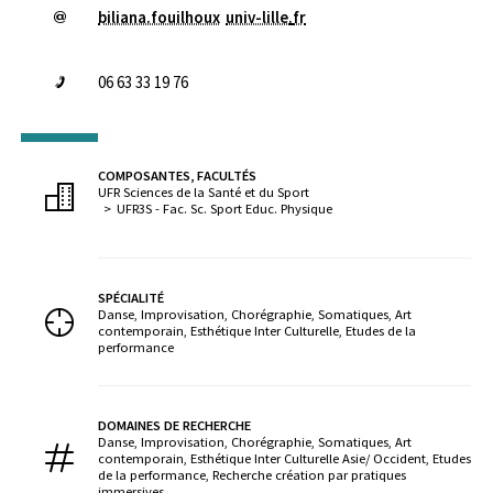
biliana.fouilhoux
univ-lille
.
fr
06 63 33 19 76
COMPOSANTES, FACULTÉS
UFR Sciences de la Santé et du Sport
UFR3S - Fac. Sc. Sport Educ. Physique
SPÉCIALITÉ
Danse, Improvisation, Chorégraphie, Somatiques, Art
contemporain, Esthétique Inter Culturelle, Etudes de la
performance
DOMAINES DE RECHERCHE
Danse, Improvisation, Chorégraphie, Somatiques, Art
contemporain, Esthétique Inter Culturelle Asie/ Occident, Etudes
de la performance, Recherche création par pratiques
immersives