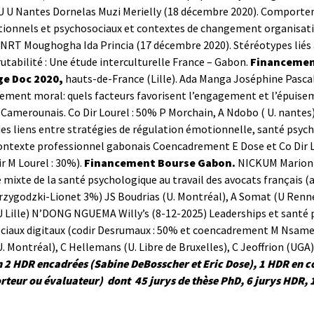
U U Nantes
Dornelas Muzi Merielly (18 décembre 2020). Comportem
tionnels et psychosociaux et contextes de changement organisa
ANRT
Moughogha Ida Princia (17 décembre 2020). Stéréotypes liés 
rutabilité : Une étude interculturelle France – Gabon.
Financemen
ge Doc 2020,
hauts-de-France (Lille).
Ada Manga Joséphine Pascal
ement moral: quels facteurs favorisent l’engagement et l’épuisem
 Camerounais. Co Dir Lourel : 50% P Morchain, A Ndobo ( U. nantes)
es liens entre stratégies de régulation émotionnelle, santé psycho
contexte professionnel gabonais Coencadrement E Dose et Co Dir 
r M Lourel : 30%).
Financement Bourse Gabon.
NICKUM Marion 
mixte de la santé psychologique au travail des avocats français (a
rzygodzki-Lionet 3%) JS Boudrias (U. Montréal), A Somat (U Rennes
 Lille)
N’DONG NGUEMA Willy’s (8-12-2025) Leaderships et santé psy
ciaux digitaux (codir Desrumaux : 50% et coencadrement M Nsame 
. Montréal), C Hellemans (U. Libre de Bruxelles), C Jeoffrion (UG
n
2 HDR encadrées (Sabine DeBosscher et Eric Dose), 1 HDR en c
rteur ou
évaluateur
)
dont
45 jurys de thèse PhD, 6
jurys HDR,