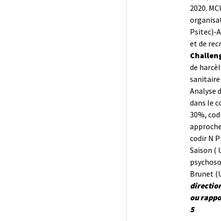
2020. MC
organisa
Psitec)-
et de rec
Challen
de harcèl
sanitaire
Analyse d
dans le 
30%, codi
approche 
codir N P
Saison ( U
psychoso
Brunet (U
directio
ou rappo
5