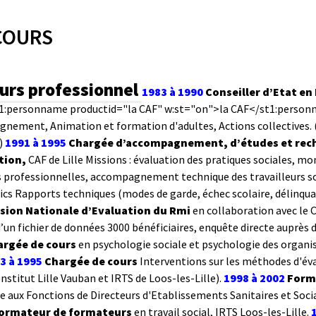
COURS
urs professionnel
1983 à 1990
Conseiller d’Etat en 
t1:personname productid="la CAF" w:st="on">la CAF</st1:personnam
ement, Animation et formation d'adultes, Actions collectives. (D
)
1991 à 1995
Chargée d’accompagnement, d’études et reche
tion,
CAF de Lille Missions : évaluation des pratiques sociales, m
s professionnelles, accompagnement technique des travailleurs s
cs Rapports techniques (modes de garde, échec scolaire, délinquance,
ion Nationale d’Evaluation du Rmi
en collaboration avec le 
’un fichier de données 3000 bénéficiaires, enquête directe auprès 
rgée de cours
en psychologie sociale et psychologie des organis
3 à 1995
Chargée de cours
Interventions sur les méthodes d'éval
Institut Lille Vauban et IRTS de Loos-les-Lille).
1998 à 2002
Forma
e aux Fonctions de Directeurs d'Etablissements Sanitaires et Soci
ormateur de formateurs
en travail social, IRTS Loos-les-Lille.