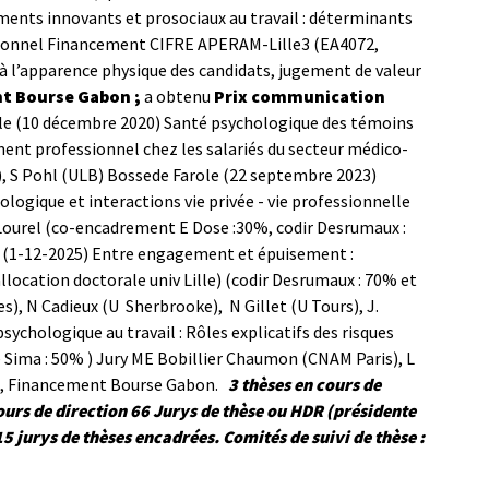
ents innovants et prosociaux au travail : déterminants
tionnel Financement CIFRE APERAM-Lille3 (EA4072,
à l’apparence physique des candidats, jugement de valeur
t Bourse Gabon ;
a obtenu
Prix communication
e (10 décembre 2020) Santé psychologique des témoins
ent professionnel chez les salariés du secteur médico-
, S Pohl (ULB)
Bossede Farole (22 septembre 2023)
logique et interactions vie privée - vie professionnelle
Lourel (co-encadrement E Dose :30%, codir Desrumaux :
(1-12-2025) Entre engagement et épuisement :
llocation doctorale univ Lille) (codir Desrumaux : 70% et
), N Cadieux (U Sherbrooke), N Gillet (U Tours), J.
chologique au travail : Rôles explicatifs des risques
Sima : 50% ) Jury ME Bobillier Chaumon (CNAM Paris), L
A), Financement Bourse Gabon.
3 thèses en cours de
ours de direction
66 Jurys de thèse ou HDR (présidente
15 jurys de thèses encadrées.
Comités de suivi de thèse :