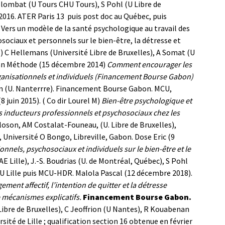
olombat (U Tours CHU Tours), S Pohl (U Libre de
-2016. ATER Paris 13 puis post doc au Québec, puis
Vers un modèle de la santé psychologique au travail des
osociaux et personnels sur le bien-être, la détresse et
3) C Hellemans (Université Libre de Bruxelles), A Somat (U
n Méthode (15 décembre 2014)
Comment encourager les
rganisationnels et individuels (Financement Bourse Gabon)
ron (U. Nanterrre). Financement Bourse Gabon. MCU,
uin 2015). ( Co dir Lourel M)
Bien-être psychologique et
des inducteurs professionnels et psychosociaux chez les
Closon, AM Costalat-Founeau, (U. Libre de Bruxelles),
U, Université O Bongo, Libreville, Gabon.
Dose Eric (9
ionnels, psychosociaux et individuels sur le bien-être et le
AE Lille), J.-S. Boudrias (U. de Montréal, Québec), S Pohl
 U Lille puis MCU-HDR.
Malola Pascal (12 décembre 2018).
ent affectif, l’intention de quitter et la détresse
e mécanismes explicatifs.
Financement Bourse Gabon.
bre de Bruxelles), C Jeoffrion (U Nantes), R Kouabenan
té de Lille ; qualification section 16 obtenue en février