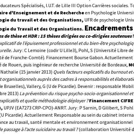
ducateurs Spécialisés, I.U.T. de Lille III Option Carrières sociales. 
ire d'Enseignement et de Recherche
en Psychologie Université
gie du travail et des Organisations,
UFR de psychologie Univer
Encadrements 
gie du Travail et des Organisations.
s de thèse et HDR :
15 thèses dirigées ou co-dirigées soutenues
plicatif de l’épuisement professionnel et du bien-être psychologique
urelle.
Jury : C Lemoine (codir U Lille3), Pohl, S (Université Libre d
ité de Franche-Comté). Financement Bourse Gabon. Actuellement :
é de Rouen, puis ingénieur de recherche Université de Bordeaux,
MC
athalie (15 janvier 2013)
Quels facteurs explicatifs du burnout et
t organisationnels auprès des cadres à responsabilités et élaborat
de Bruxelles), Vallery, G (U de Picardie). Devenir : responsable Mob
bre 2013)
La prévention du risque psycho-socio-organisationnel et 
explicatifs et quelle méthodologie déployer ?
Financement CIFRE 
),
UPJV (EA7273 CRP-CPO)-ANRT. Jury : P Sarnin, D Gilibert, S Pohl (U
(U Picardie). Actuellement Responsable au sein du cabinet interna
rance au travail, santé mentale et environnement organisationnel
e passage à l’acte suicidaire au travail ?
(collaboration Université