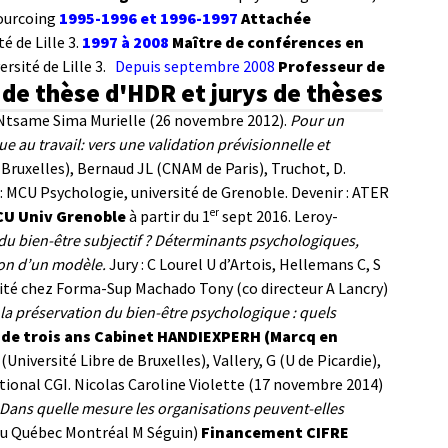
Tourcoing
1995-1996 et 1996-1997
Attachée
 de Lille 3.
1997 à 2008
Maître de conférences en
sité de Lille 3.
Depuis septembre 2008
Professeur de
de thèse d'HDR et jurys de thèses
Ntsame Sima Murielle (26 novembre 2012).
Pour un
 au travail: vers une validation prévisionnelle et
e Bruxelles), Bernaud JL (CNAM de Paris), Truchot, D.
 MCU Psychologie, université de Grenoble.
Devenir : ATER
er
U Univ Grenoble
à partir du 1
sept 2016.
Leroy-
 du bien-être subjectif ? Déterminants psychologiques,
ion d’un modèle.
Jury : C Lourel U d’Artois, Hellemans C, S
ilité chez Forma-Sup
Machado Tony (co directeur A Lancry)
la préservation du bien-être psychologique : quels
de trois ans Cabinet HANDIEXPERH (Marcq en
niversité Libre de Bruxelles), Vallery, G (U de Picardie),
tional CGI.
Nicolas Caroline Violette (17 novembre 2014)
Dans quelle mesure les organisations peuvent-elles
 du Québec Montréal M Séguin)
Financement CIFRE