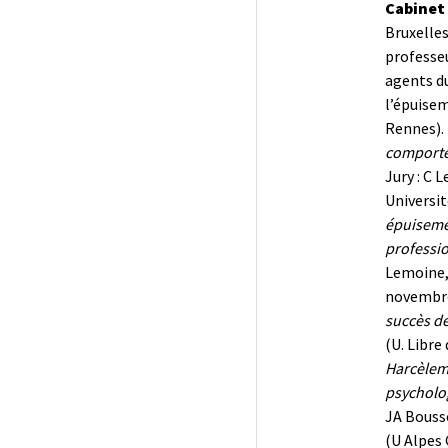
Cabinet
Bruxelles
professeu
agents du
l’épuisem
Rennes). 
comportem
Jury : C 
Universit
épuisemen
professio
Lemoine, 
novembre
succès de
(U. Libre
Harcèleme
psycholog
JA Bousso
(U Alpes 