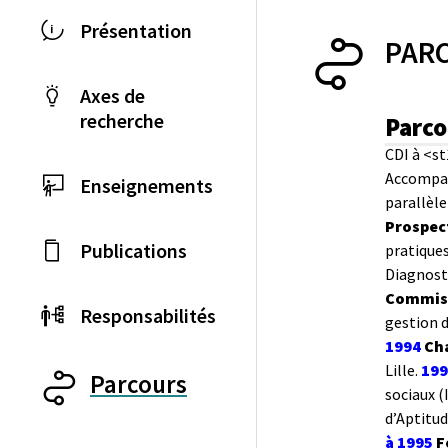
Présentation
PAR
Axes de
recherche
Parco
CDI à <s
Accompagn
Enseignements
parallèle
Prospec
Publications
pratique
Diagnosti
Commiss
Responsabilités
gestion d
1994
Cha
Lille.
199
Parcours
sociaux (
d’Aptitud
à 1995
F