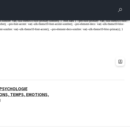
Rech
- PSYCHOLOGIE
ONS, TEMPS, EMOTIONS,
N