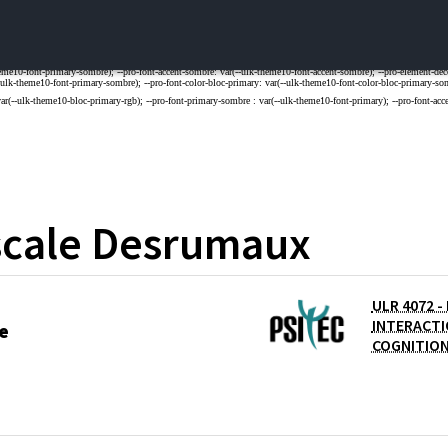
cale
Desrumaux
ULR 4072 
 DE L'UNIVERSITE
INTERACTI
e
COGNITIO