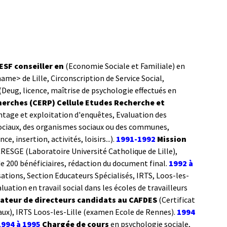
ESF conseiller en
(Economie Sociale et Familiale)
en
e> de Lille, Circonscription de Service Social,
eug, licence, maîtrise de psychologie effectués en
rches (CERP) Cellule Etudes Recherche et
ontage et exploitation d'enquêtes, Evaluation des
ociaux, des organismes sociaux ou des communes,
 insertion, activités, loisirs...).
1991-1992
Mission
CRESGE (Laboratoire Université Catholique de Lille),
de 200 bénéficiaires, rédaction du document final.
1992 à
ations, Section Educateurs Spécialisés, IRTS, Loos-les-
uation en travail social dans les écoles de travailleurs
teur de directeurs candidats au CAFDES
(Certificat
aux), IRTS Loos-les-Lille (examen Ecole de Rennes).
1994
1994 à 1995
Chargée de cours
en psychologie sociale,