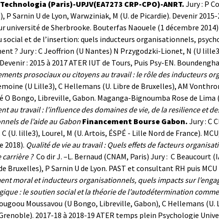
 Technologia (Paris)-UPJV(EA7273 CRP-CPO)-ANRT.
Jury : P C
), P Sarnin U de Lyon, Warwziniak, M (U. de Picardie). Devenir 2015
r université de Sherbrooke.
Bouterfas Naouele (1 décembre 2014) 
 social et de l’insertion: quels inducteurs organisationnels, psych
ent ? Jury : C Jeoffrion (U Nantes) N Przygodzki-Lionet, N (U lille
Devenir : 2015 à 2017 ATER IUT de Tours, Puis Psy-EN.
Boundengha
ents prosociaux ou citoyens au travail : le rôle des inducteurs o
Lemoine (U Lille3), C Hellemans (U. Libre de Bruxelles), AM Vonth
é O Bongo, Libreville, Gabon.
Maganga-Bignoumba Rose de Lima (8 j
t au travail : l’influence des domaines de vie, de la resilience et 
nnels de l’aide au Gabon
Financement Bourse Gabon.
Jury : C 
C (U. lille3), Lourel, M (U. Artois, ÉSPÉ - Lille Nord de France). MC
 2018).
Qualité de vie au travail : Quels effets de facteurs organisat
 carrière ?
Co dir J. –L. Bernaud (CNAM, Paris) Jury : C Beaucourt (I
 de Bruxelles), P Sarnin U de Lyon. PAST et consultant RH puis MCU
nt moral et inducteurs organisationnels, quels impacts sur l’engagem
ique : le soutien social et la théorie de l’autodétermination comm
ugoou Moussavou (U Bongo, Libreville, Gabon), C Hellemans (U. Li
Grenoble). 2017-18 à 2018-19 ATER temps plein Psychologie Universi