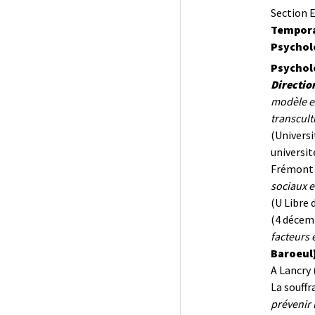
Section E
Tempora
Psycholo
Psycholo
Direction
modèle ex
transcult
(Univers
universit
Frémont N
sociaux e
(U Libre 
(4 décem
facteurs 
Baroeul
A Lancry 
La souff
prévenir l