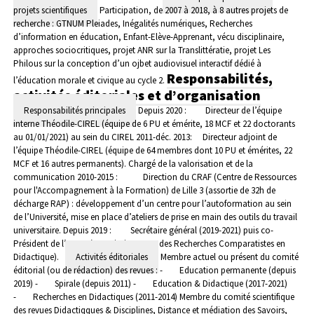
projets scientifiques
Participation, de 2007 à 2018, à 8 autres projets de
recherche : GTNUM Pleiades, Inégalités numériques, Recherches
d’information en éducation, Enfant-Elève-Apprenant, vécu disciplinaire,
approches sociocritiques, projet ANR sur la Translittératie, projet Les
Philous sur la conception d’un ojbet audiovisuel interactif dédié à
Responsabilités,
l’éducation morale et civique au cycle 2.
activités éditoriales et d’organisation
Responsabilités principales
Depuis 2020 : Directeur de l’équipe
interne Théodile-CIREL (équipe de 6 PU et émérite, 18 MCF et 22 doctorants
au 01/01/2021) au sein du CIREL
2011-déc. 2013: Directeur adjoint de
l’équipe Théodile-CIREL (équipe de 64 membres dont 10 PU et émérites, 22
MCF et 16 autres permanents). Chargé de la valorisation et de la
communication
2010-2015 : Direction du CRAF (Centre de Ressources
pour l'Accompagnement à la Formation) de Lille 3 (assortie de 32h de
décharge RAP) : développement d’un centre pour l’autoformation au sein
de l’Université, mise en place d’ateliers de prise en main des outils du travail
universitaire.
Depuis 2019 : Secrétaire général (2019-2021) puis co-
Président de l’ARCD (Association pour des Recherches Comparatistes en
Didactique).
Activités éditoriales
Membre actuel ou présent du comité
éditorial (ou de rédaction) des revues :
- Education permanente (depuis
2019)
- Spirale (depuis 2011)
- Education & Didactique (2017-2021)
- Recherches en Didactiques (2011-2014)
Membre du comité scientifique
des revues Didactiqques & Disciplines, Distance et médiation des Savoirs,