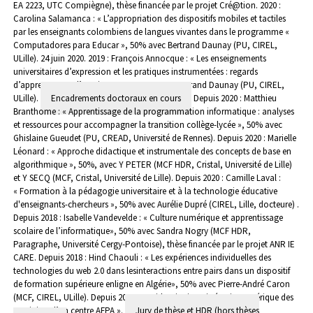
EA 2223, UTC Compiègne), thèse financée par le projet Cré@tion.
2020 :
Carolina Salamanca : « L’appropriation des dispositifs mobiles et tactiles
par les enseignants colombiens de langues vivantes dans le programme «
Computadores para Educar », 50% avec Bertrand Daunay (PU, CIREL,
ULille). 24 juin 2020.
2019 : François Annocque : « Les enseignements
universitaires d’expression et les pratiques instrumentées : regards
d’apprenants et d’enseignants », 50% avec Bertrand Daunay (PU, CIREL,
ULille).
Encadrements doctoraux en cours
Depuis 2020 : Matthieu
Branthome : « Apprentissage de la programmation informatique : analyses
et ressources pour accompagner la transition collège-lycée », 50% avec
Ghislaine Gueudet (PU, CREAD, Université de Rennes).
Depuis 2020 : Marielle
Léonard : « Approche didactique et instrumentale des concepts de base en
algorithmique », 50%, avec Y PETER (MCF HDR, Cristal, Université de Lille)
et Y SECQ (MCF, Cristal, Université de Lille).
Depuis 2020 : Camille Laval :
« Formation à la pédagogie universitaire et à la technologie éducative
d'enseignants-chercheurs », 50% avec Aurélie Dupré (CIREL, Lille, docteure) .
Depuis 2018 : Isabelle Vandevelde : « Culture numérique et apprentissage
scolaire de l’informatique», 50% avec Sandra Nogry (MCF HDR,
Paragraphe, Université Cergy-Pontoise), thèse financée par le projet ANR IE
CARE.
Depuis 2018 : Hind Chaouli : « Les expériences individuelles des
technologies du web 2.0 dans lesinteractions entre pairs dans un dispositif
de formation supérieure enligne en Algérie», 50% avec Pierre-André Caron
(MCF, CIREL, ULille).
Depuis 2017 : David Guigui : « Littéracie numérique des
stagiaires d’un centre AFPA ».
Jury de thèse et HDR (hors thèses