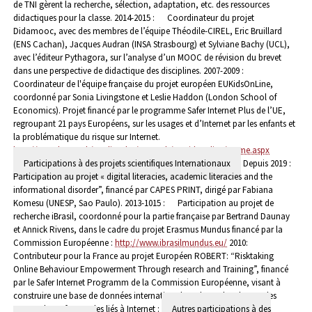
de TNI gèrent la recherche, sélection, adaptation, etc. des ressources
didactiques pour la classe.
2014-2015 : Coordinateur du projet
Didamooc, avec des membres de l’équipe Théodile-CIREL, Eric Bruillard
(ENS Cachan), Jacques Audran (INSA Strasbourg) et Sylviane Bachy (UCL),
avec l’éditeur Pythagora, sur l’analyse d’un MOOC de révision du brevet
dans une perspective de didactique des disciplines.
2007-2009 :
Coordinateur de l'équipe française du projet européen EUKidsOnLine,
coordonné par Sonia Livingstone et Leslie Haddon (London School of
Economics). Projet financé par le programme Safer Internet Plus de l’UE,
regroupant 21 pays Européens, sur les usages et d’Internet par les enfants et
la problématique du risque sur Internet.
http://www.lse.ac.uk/media@lse/research/EUKidsOnline/Home.aspx
Participations à des projets scientifiques Internationaux
Depuis 2019 :
Participation au projet « digital literacies, academic literacies and the
informational disorder”, financé par CAPES PRINT, dirigé par Fabiana
Komesu (UNESP, Sao Paulo).
2013-1015 : Participation au projet de
recherche iBrasil, coordonné pour la partie française par Bertrand Daunay
et Annick Rivens, dans le cadre du projet Erasmus Mundus financé par la
Commission Européenne :
http://www.ibrasilmundus.eu/
2010:
Contributeur pour la France au projet Européen ROBERT: “Risktaking
Online Behaviour Empowerment Through research and Training”, financé
par le Safer Internet Programm de la Commission Européenne, visant à
construire une base de données internationalesur les recherches sur les
usages des enfants et les liés à Internet :
Autres participations à des