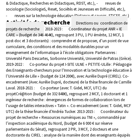
& Didactique, Recherches en Didactiques, RDST, etc.),
- revues de
sociologie (SociologieS, Reset, Sociétés et Jeunesses en Difficulté, etc.),
- revues sur la technologie éducative (Distance et savoirs, STICEF, etc.)
Activités de recherche
Directions ou coordination de
projets de recherche
2018-2023 : Coordinateur du projet ANR « IE
CARE » (budget de 346 464€), regroupant 3 PU, 1 PU émérite, 12 MCF, 1
post-doc et 3 doctorants) : comprendre et de proposer, d’un point de vue
curriculaire, des conditions et des modalités durables pour un
enseignement de l’informatique à l’école obligatoire. Partenanres :
Université Paris Descartes, Sorbonne Université, Université de Patras (Grèce).
2019-2022 : Co-porteur du projet I-SITE ULNE « PETITE-ULille : Pédagogie
des Enseignants-chercheurs pour l’Innovation et la technologie éducative à
l’Université de Lille » (budget de 124 200€), avec Aurélie Dupré (CIREL). Co-
encadrement (Avec Aurélie Dupré, docteure) de la thèse financée de Camille
Laval.
2018-2021 : Co-porteur (avec T. Gidel, MCF, UTC) du
projetCré@tion (budget de 332 848€), regroupant 2 MCF, 1 doctorant et 1
ingénieur de recherche : émergences de formes de collaboration lors de
l’usage de tables interactives « Tatin ». Co-encadrement (avec T. Gidel, MCF
UTC) de la thèse financée d’Andréa Tucker.
2013-2015 : Coordinateur du
projet de recherche « Ressources numériques au TNI », commandité par
l’inspection académique du Nord, (budget de 6 000 € sur réserve
parlementaire du Sénat), regroupant 2 PR, 3 MCF, 2 docteurs et une
doctorante du CIREL : analyse de la manière dont des enseignants équipés