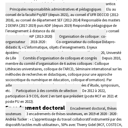
RITPU.
Membre du comité de lecture des revues STICEF, RESET, Frantice.
Principales responsabilités administratives et pédagogiques
Elu au
conseil de la faculté PsySEF (depuis 2021), au conseil d’UFR DECCID (2012-
2016), au conseil de département SEF (2012-2014)
Responsable des masters
2 DENFA (2017-2019) puis ADIF (depuis 2019)
Responsble pédagogique de
l’enseignement à distance du département (2009-2013).
Membre du conseil
de gestion du BAIP (2013-2020)
Organisation de colloque : co-
organisateur
2018-2020 : Co-organisateur du colloque Didapro-
didastic 8, « L’informatique, objets d’enseignements. Enjeux
épistémologiques, didactiques et de formation », 5-7 février 2020, Université
de Lille
Comités d’organisation de colloques et congrès
Depuis 2010,
membre du comité d’organisation de 6 autres colloques : Colloque
Littéracies universitaires, colloque de l’ARCD, Séminaire international sur les
méthodes de recherches en didactiques, colloque pour une approche
sociocritique du numérique en éducation, colloque eFormation).
Par
ailleurs, organisation, de 2007 à 2022, de 19 journées d’étude, symposium,
etc.
Participation à des comités de sélection
De 2012 à 2022,
participation à 9 COS, dont 2 en tant que président (poste MCF en 2021 et
poste PU en 2022).
Encadrement doctoral
Encadrement doctoral, thèses
soutenues
3 encadrements de thèses soutenues, en 2019 et 2020 :
2020 :
Andréa Tucker : « L’apprentissage du travail collaboratif instrumenté par des
dispositifs tactiles multi-utilisateur», 50% avec Thierry Gidel (MCF, COSTECH,