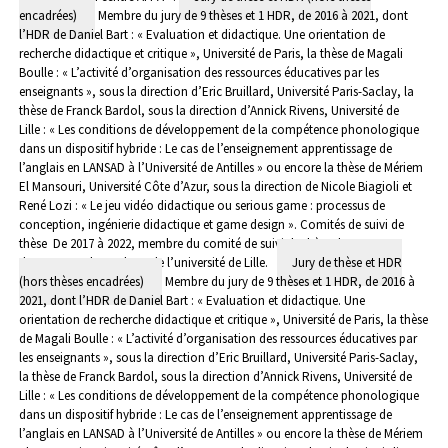
encadrées)
Membre du jury de 9 thèses et 1 HDR, de 2016 à 2021, dont
l’HDR de Daniel Bart : « Evaluation et didactique. Une orientation de
recherche didactique et critique », Université de Paris, la thèse de Magali
Boulle : « L’activité d’organisation des ressources éducatives par les
enseignants », sous la direction d’Eric Bruillard, Université Paris-Saclay, la
thèse de Franck Bardol, sous la direction d’Annick Rivens, Université de
Lille : « Les conditions de développement de la compétence phonologique
dans un dispositif hybride : Le cas de l’enseignement apprentissage de
l’anglais en LANSAD à l’Université de Antilles » ou encore la thèse de Mériem
El Mansouri, Université Côte d’Azur, sous la direction de Nicole Biagioli et
René Lozi : « Le jeu vidéo didactique ou serious game : processus de
conception, ingénierie didactique et game design ».
Comités de suivi de
thèse
De 2017 à 2022, membre du comité de suivi de thèse de 10
doctorants, dont 4 hors de l’université de Lille.
Jury de thèse et HDR
(hors thèses encadrées)
Membre du jury de 9 thèses et 1 HDR, de 2016 à
2021, dont l’HDR de Daniel Bart : « Evaluation et didactique. Une
orientation de recherche didactique et critique », Université de Paris, la thèse
de Magali Boulle : « L’activité d’organisation des ressources éducatives par
les enseignants », sous la direction d’Eric Bruillard, Université Paris-Saclay,
la thèse de Franck Bardol, sous la direction d’Annick Rivens, Université de
Lille : « Les conditions de développement de la compétence phonologique
dans un dispositif hybride : Le cas de l’enseignement apprentissage de
l’anglais en LANSAD à l’Université de Antilles » ou encore la thèse de Mériem