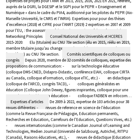
Expertises de projets pour l’ANR en 2013, 2015, 2016, 2021
En 2021, référent,
auprès de la DGRI, la DGESIP et le SGPI pour le PEPR « Enseignement et
Numérique » dans le cadre du PIA4, auditionné par les pilotes du PEPR (Aix-
Marseille Univesrité, le CNRS et l’INRIA).
Expertises pour pour des thèses
d’excellence (2018) et CIFRE pour l’ANRT (2019)
2 expertises en 2007 et 2009
pour l’EU, : the assessment of the implementation of the Safer Social
Networking Principles
Conseil National des Universités et HCERES
2015-2020: Elu (titulaire) au CNU 70e section (élu en 2015, réélu en 2019,
membre titulaire jusqu’au changement de grade).
2012-2015 : Elu
(suppléant) au CNU 70e section.
Comités scientifiques de colloques ou
congrès
Depuis 2020, membre de 32 comités de colloques, expertise des
propositions de communication:
- sur la technologie éducative
(colloque DMS-CNED, Didapro-Didastic, conférence EIAH, colloque CIRTA
au Canada, colloque eFormation, colloque eTIC, etc.)
- en didactique
(colloque de l’ARCD, congrès TACD),
- colloques généralistes en
éducation (Colloque John Dewey, figures inspirantes, colloque pour une
approche sociocritique en éducation
- colloque FADBEN en infocom…
Expertises d’articles
De 2009 à 2022, expertise de 103 articles pour 38
revues différentes:
- revues de reference en science de l’éducation
(comme la Revue Française de Pédagogie, Education permanents,
Recherches en Education, Carrefours de l’Education, Questions Vives, etc.)
- revues internationales (comme le Canadian Journal of Learning and
Technologies, Medien Journal (Université de Salzbourg, Autriche), RITPU
(Canada), Raisons éducatives, etc.),
- revues de didactique (Education