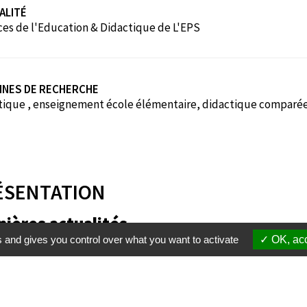
ALITÉ
ces de l'Education & Didactique de L'EPS
INES DE RECHERCHE
tique , enseignement école élémentaire, didactique comparée, 
ÉSENTATION
nières actualités
s and gives you control over what you want to activate
OK, acc
Membres
S'inscrire à une formation
Suppor