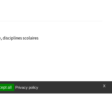
disciplines scolaires
X
ept all
Privacy policy
t et vidéos
Page mise à jour le 03/10/2023 (17:46)