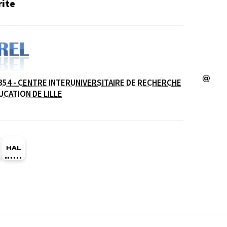
ite
354 - CENTRE INTERUNIVERSITAIRE DE RECHERCHE
e
UCATION DE LILLE
ge Orcid du membre (Ouverture dans une nouvelle fe
HAL antoinethepaut (Ouverture dans une nouvelle