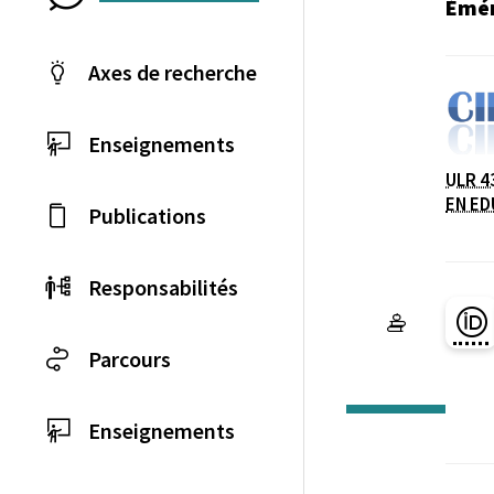
Émér
Axes de recherche
Enseignements
ULR 4
Laboratoire / équip
EN ED
Publications
Responsabilités
Pa
Parcours
Enseignements