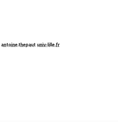
antoine.thepaut
univ-lille
.
fr
nêtre)
 fenêtre)