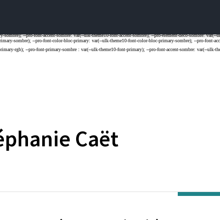
éphanie
Caët