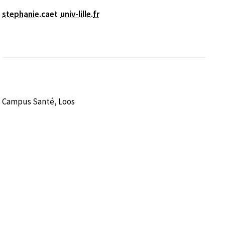
stephanie.caet
univ-lille
.
fr
Campus Santé, Loos
nêtre)
fenêtre)