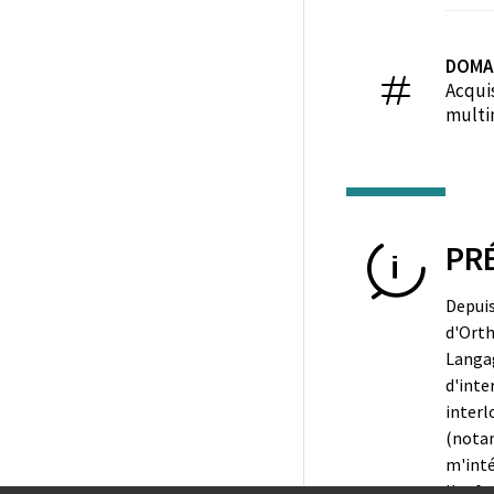
DOMA
Acquis
multi
PR
Depuis
d'Orth
Langag
d'inte
interl
(notam
m'inté
l'enfa