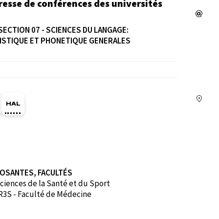
resse de conférences des universités
SECTION 07 - SCIENCES DU LANGAGE:
ISTIQUE ET PHONETIQUE GENERALES
ge Orcid du membre (Ouverture dans une nouvelle fe
HAL stephanie-caet (Ouverture dans une nouvelle 
OSANTES, FACULTÉS
ciences de la Santé et du Sport
3S - Faculté de Médecine