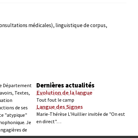
consultations médicales), linguistique de corpus,
Dernières actualités
 le Département
Evolution de la langue
avoirs, Textes,
Tout fout le camp
uation
Langue des Signes
uctions de ses
Marie-Thérèse L'Huillier invitée de "On est
te "atypique"
en direct"…
thophonique. Je
angagières de