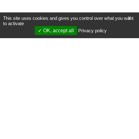
This site uses cookies and gives you control over what you want
X
to activate
OK, accept all
Privacy policy
Mentions légales
Gestion des cookies
Membres
S'inscrire à une formation
Support et vidéos
Page mise à jour le 23/08/2022 (14:37)