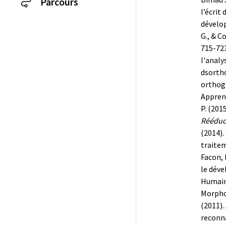
Parcours
l’écrit
dévelop
G., & C
715-723
l'analy
dsortho
orthog
Apprent
P. (201
Rééduc
(2014).
traitem
Facon, 
le déve
Humaine
Morpho 
(2011).
reconna