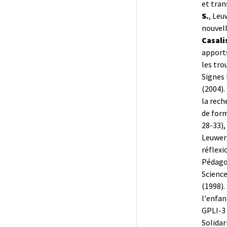
et tra
S.
, Leu
nouvell
Casali
apports
les tro
Signes 
(2004).
la rech
de form
28-33),
Leuwers
réflexi
Pédagog
Science
(1998).
l'enfan
GPLI-3 
Solidar