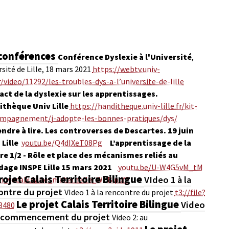
 conférences
Conférence Dyslexie à l'Université
,
sité de Lille, 18 mars 2021
https://webtv.univ-
fr/video/11292/les-troubles-dys-a-l’universite-de-lille
act de la dyslexie sur les apprentissages.
thèque Univ Lille
https://handitheque.univ-lille.fr/kit-
mpagnement/j-adopte-les-bonnes-pratiques/dys/
ndre à lire. Les controverses de Descartes. 19 juin
 Lille
youtu.be/Q4dIXeT08Pg
L’apprentissage de la
re 1/2 - Rôle et place des mécanismes reliés au
age INSPE Lille 15 mars 2021
youtu.be/U-W4G5vM_tM
rojet Calais Territoire Bilingue
VIdeo 1 à la
ion_vocabulaire_maternelle_WEB.pdf?
ontre du projet
VIdeo 1 à la rencontre du projet
t3://file?
Le projet Calais Territoire Bilingue
Video
3480
u commencement du projet
Video 2: au