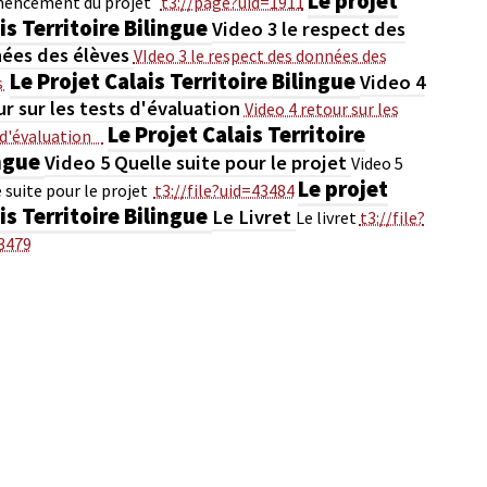
Le projet
encement du projet
t3://page?uid=1911
is Territoire Bilingue
Video 3 le respect des
ées des élèves
VIdeo 3 le respect des données des
Le Projet Calais Territoire Bilingue
Video 4
s
r sur les tests d'évaluation
Video 4 retour sur les
Le Projet Calais Territoire
 d'évaluation
ngue
Video 5 Quelle suite pour le projet
Video 5
Le projet
 suite pour le projet
t3://file?uid=43484
is Territoire Bilingue
Le Livret
Le livret
t3://file?
3479