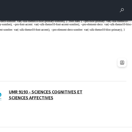
Rech
UMR 9193 - SCIENCES COGNITIVES ET
SCIENCES AFFECTIVES