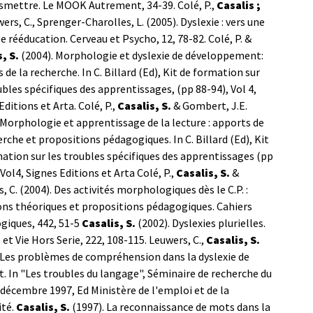
nsmettre. Le MOOK Autrement, 34-39.
Colé, P.,
Casalis ;
wers, C., Sprenger-Charolles, L. (2005). Dyslexie : vers une
e rééducation. Cerveau et Psycho, 12, 78-82.
Colé, P. &
s, S.
(2004). Morphologie et dyslexie de développement:
 de la recherche. In C. Billard (Ed), Kit de formation sur
ubles spécifiques des apprentissages, (pp 88-94), Vol 4,
Editions et Arta.
Colé, P.,
Casalis, S.
& Gombert, J.E.
 Morphologie et apprentissage de la lecture : apports de
erche et propositions pédagogiques. In C. Billard (Ed), Kit
ation sur les troubles spécifiques des apprentissages (pp
 Vol4, Signes Editions et Arta
Colé, P.,
Casalis, S.
&
, C. (2004). Des activités morphologiques dès le C.P. :
ons théoriques et propositions pédagogiques. Cahiers
iques, 442, 51-5
Casalis, S.
(2002). Dyslexies plurielles.
 et Vie Hors Serie, 222, 108-115.
Leuwers, C.,
Casalis, S.
 Les problèmes de compréhension dans la dyslexie de
t. In "Les troubles du langage", Séminaire de recherche du
décembre 1997, Ed Ministère de l'emploi et de la
ité.
Casalis, S.
(1997). La reconnaissance de mots dans la