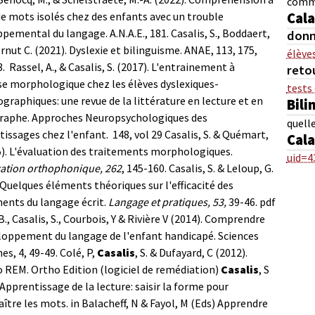
comm
 de mots isolés chez des enfants avec un trouble
Cala
pemental du langage. A.N.A.E., 181.
Casalis, S., Boddaert,
donn
ornut C. (2021). Dyslexie et bilinguisme. ANAE, 113, 175,
élève
.
Rassel, A., & Casalis, S. (2017). L'entrainement à
retou
se morphologique chez les élèves dyslexiques-
tests
graphiques: une revue de la littérature en lecture et en
Bili
raphe. Approches Neuropsychologiques des
quelle
issages chez l'enfant. 148, vol 29
Casalis, S. & Quémart,
Cala
5). L'évaluation des traitements morphologiques.
uid=4
ation orthophonique, 262
, 145-160.
Casalis, S. & Leloup, G.
 Quelques éléments théoriques sur l'efficacité des
ents du langage écrit.
Langage et pratiques, 53,
39-46. pdf
B., Casalis, S., Courbois, Y & Rivière V (2014). Comprendre
loppement du langage de l'enfant handicapé. Sciences
s, 4, 49-49.
Colé, P,
Casalis
, S. & Dufayard, C (2012).
REM. Ortho Edition (logiciel de remédiation)
Casalis
, S
 Apprentissage de la lecture: saisir la forme pour
ître les mots. in Balacheff, N & Fayol, M (Eds) Apprendre