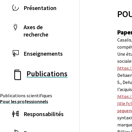
Présentation
POU
Axes de
Paper
recherche
Casalis
compéte
Enseignements
Une étu
social
https:/
Publications
Dehaene
S., Deh
l’acqui
Publications scientifiques
https:/
Pour les professionnels
lille.
sequen
Responsabilités
syntaxi
marques
Billiau