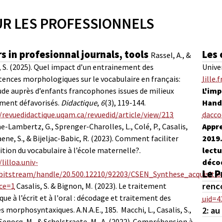
R LES PROFESSIONNELS
s in profesionnal journals, tools
Les
Rassel, A., &
, S. (2025). Quel impact d’un entrainement des
Univer
nces morphologiques sur le vocabulaire en français:
lille.
de auprès d’enfants francophones issues de milieux
L'imp
ement défavorisés.
Didactique
,
6
(3), 119-144.
Handi
/revuedidactique.uqam.ca/revuedid/article/view/213
dacco
-Lambertz, G., Sprenger-Charolles, L., Colé, P., Casalis,
Appre
aene, S., & Bijeljac-Babic, R. (2023). Comment faciliter
2019.
sition du vocabulaire à l’école maternelle?.
lectu
/lilloa.univ-
décod
Le P
fr/bitstream/handle/20.500.12210/92203/CSEN_Synthese_acquisit
renc
ce=1
Casalis, S. & Bignon, M. (2023). Le traitement
que à l’écrit et à l'oral : décodage et traitement des
uid=4
 morphosyntaxiques. A.N.A.E., 185.
Macchi, L., Casalis, S.,
2: a
 Senocq, M., & Schelstraete, M.-A. (2022). Compréhension à