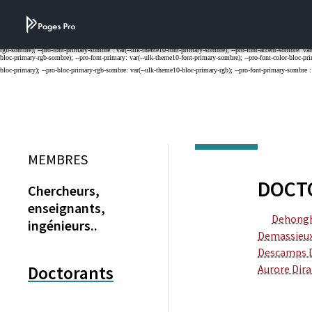
Cookies management panel
MEMBRES
DOCT
Chercheurs,
enseignants,
Dehong
ingénieurs..
Demassieu
Descamps 
Doctorants
Aurore
Dir