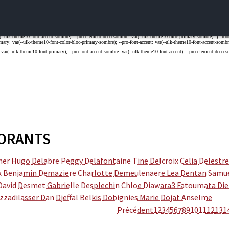
ORANTS
her Hugo
Delabre Peggy
Delafontaine Tine
Delcroix Celia
Delestr
x Benjamin
Demaziere Charlotte
Demeulenaere Lea
Dentan Samu
David
Desmet Gabrielle
Desplechin Chloe
Diawara3 Fatoumata
Di
azzadilasser Dan
Djeffal Belkis
Dobignies Marie
Dojat Anselme
Précédent
1
2
3
4
5
6
7
8
9
10
11
12
13
1