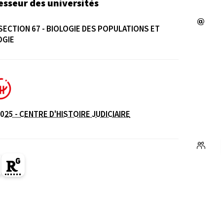
esseur des universités
SECTION 67 - BIOLOGIE DES POPULATIONS ET
OGIE
e
025 - CENTRE D'HISTOIRE JUDICIAIRE
ge Orcid du membre (Ouverture dans une nouvelle fe
Page Researchgate du membre (Ouverture dans un