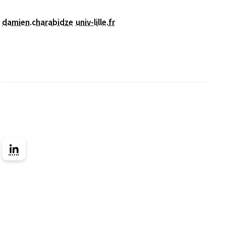
damien.charabidze
univ-lille
.
fr
Lien vers la page Linkedin ( Nouvelle fenêtre)
nêtre)
e nouvelle fenêtre)