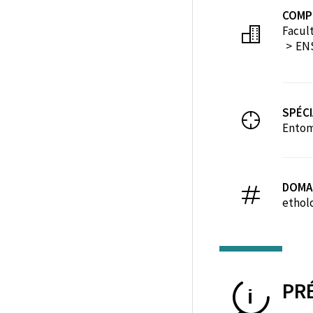
COMP
Facult
EN
SPÉCI
Entom
DOMA
etholo
PR