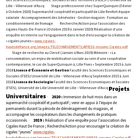
Lille – Villeneuve-d’Ascq
Stage professionnel chez SuperQuinquin (Février
à Octobre 2020)
Supermarché coopératif et participatif de Lille
Renfort équipe
salariale · Accompagnement des bénévoles · Gestion magasin · Formation au
conditionnement de fromage
Recherche/Action pour l’association des
cigales Hauts-De-France (Octobre 2019 à Janvier 2020)
Réalisation d’une
enquête en interne sur l’engagement dans le but d’encourager la création de
« cigales jeunes »
www.cigales-
hautsdefrance.org/images/TELECHARGEMENTS/APIESS-resume-Cigales.pdf
Stage de recherche au Clersé (Janvier à Mars 2019)
Mémoire : « La
consommation, un enjeu de mobilisation sociale au sein d’une coopérative
contemporaine, le cas de SuperQuinquin à, Lille Fives »
Septembre 2015 à Juin
2018
Licence d’Économie et Gestion
Faculté des Sciences Economiques et
Sociales (FSES)
Université de Lille – Villeneuve-d’Ascq
Septembre 2015 à Juin
2018
Licence de Sociologie
Faculté des Sciences Economiques et Sociales
Projets
(FSES), Université de Lille
Université de Lille – Villeneuve-d’Ascq
Universitaires
·
2020 :
Immersion de huit mois dans un
supermarché coopératif et participatif ; venir en appui à l'équipe de
permanents durant la période de déménagement du magasin, et
accompagner les coopérateurs dans les changements de pratiques
occasionnés.
·
2019 :
Réalisation d’une enquête pour l’association des
Cigales Haut De France ; Recherche/Action pour encourager la création de
cigales “jeunes”
www.cigales-
hautsdefrance.org/images/TELECHARGEMENTS/APIESS-resume-Cigales.pdf