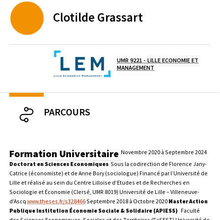
Clotilde
Grassart
UMR 9221 - LILLE ECONOMIE ET
Laboratoire / équipe
MANAGEMENT
PARCOURS
Formation Universitaire
Novembre 2020 à Septembre 2024
Doctorat en Sciences Economiques
Sous la codirection de Florence Jany-
Catrice (économiste) et de Anne Bory (sociologue)
Financé par l’Université de
Lille et réalisé au sein du Centre Lilloise d’Etudes et de Recherches en
Sociologie et Économie (Clersé, UMR 8019)
Université de Lille – Villeneuve-
d’Ascq
www.theses.fr/s328466
Septembre 2018 à Octobre 2020
Master Action
Publique Institution Économie Sociale & Solidaire (APIESS)
Faculté
des Sciences Economiques, Sociales et des Territoires (FaSEST)
Université de