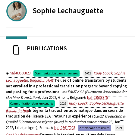
Sophie
Lechauguette
PUBLICATIONS
hal-03656029
Rudy Loock
,
Sophie
Communication dans un congrès
2022
Léchauguette
,
Benjamin Holt
The use of online translators by students
not enrolled in a professional translation program: beyond copying
and pasting for a professional use
EAMT2022 (European Association for
Machine Translation)
, Jun 2022, Ghent, Belgium
hal-03538345
Rudy Loock
,
Sophie Léchauguette
,
Communication dans un congrès
2022
Benjamin Holt
Intégrer la traduction automatique dans un cours de
traduction de licence LEA : retour sur expérience
TQ2022 Traduction &
Qualité "Comment enseigner (avec) la traduction automatique ?"
, Jan
2022, Lille (en ligne), France
hal-03617008
Article dans des revues
2021
Sophie Léchauguette
Former à la traduction multimodale
Studia