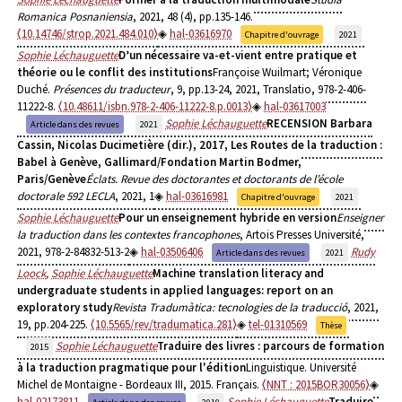
Romanica Posnaniensia
, 2021, 48 (4), pp.135-146.
⟨10.14746/strop.2021.484.010⟩
hal-03616970
Chapitre d'ouvrage
2021
Sophie Léchauguette
D’un nécessaire va-et-vient entre pratique et
théorie ou le conflit des institutions
Françoise Wuilmart; Véronique
Duché.
Présences du traducteur
, 9, pp.13-24, 2021, Translatio, 978-2-406-
11222-8.
⟨10.48611/isbn.978-2-406-11222-8.p.0013⟩
hal-03617003
Sophie Léchauguette
RECENSION Barbara
Article dans des revues
2021
Cassin, Nicolas Ducimetière (dir.), 2017, Les Routes de la traduction :
Babel à Genève, Gallimard/Fondation Martin Bodmer,
Paris/Genève
Éclats. Revue des doctorantes et doctorants de l’école
doctorale 592 LECLA
, 2021, 1
hal-03616981
Chapitre d'ouvrage
2021
Sophie Léchauguette
Pour un enseignement hybride en version
Enseigner
la traduction dans les contextes francophones
, Artois Presses Université,
2021, 978-2-84832-513-2
hal-03506406
Rudy
Article dans des revues
2021
Loock
,
Sophie Léchauguette
Machine translation literacy and
undergraduate students in applied languages: report on an
exploratory study
Revista Tradumàtica: tecnologies de la traducció
, 2021,
19, pp.204-225.
⟨10.5565/rev/tradumatica.281⟩
tel-01310569
Thèse
Sophie Léchauguette
Traduire des livres : parcours de formation
2015
à la traduction pragmatique pour l'édition
Linguistique. Université
Michel de Montaigne - Bordeaux III, 2015. Français.
⟨NNT : 2015BOR30056⟩
hal-02173811
Sophie Léchauguette
Traduire