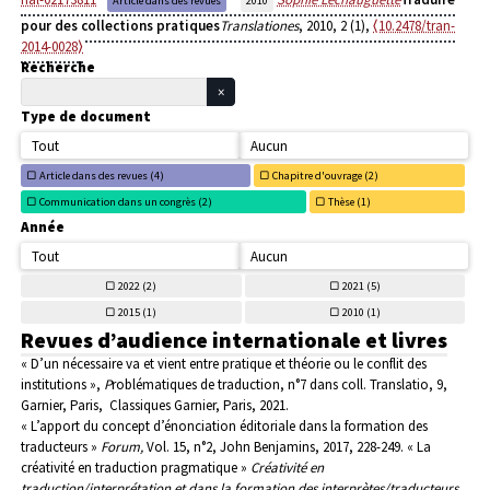
Article dans des revues
2010
pour des collections pratiques
Translationes
, 2010, 2 (1),
⟨10.2478/tran-
2014-0028⟩
Recherche
Type de document
Tout
Aucun
Article dans des revues (
4)
Chapitre d'ouvrage (
2)
Communication dans un congrès (
2)
Thèse (
1)
Année
Tout
Aucun
2022 (
2)
2021 (
5)
2015 (
1)
2010 (
1)
Revues d’audience internationale et livres
« D’un nécessaire va et vient entre pratique et théorie ou le conflit des
institutions »,
P
roblématiques de traduction
,
n°7 dans coll.
Translatio, 9,
Garnier, Paris,
Classiques
Garnier, Paris, 2021.
« L’apport du concept d’énonciation éditoriale dans la formation des
traducteurs »
Forum,
Vol.
15, n°2,
John Benjamins, 2017, 228-249.
« La
créativité en traduction pragmatique »
Créativité en
traduction/interprétation et dans la
formation des interprètes/traducteurs
,