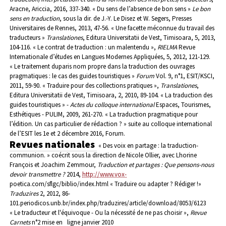
Aracne, Ariccia, 2016, 337-340.
« Du sens de l’absence de bon sens »
Le bon
sens en traduction
, sous la dir. de J.-Y. Le Disez et W. Segers, Presses
Universitaires de Rennes, 2013, 47-56.
« Une facette méconnue du travail des
traducteurs »
Translationes
, Editura Universitatii de Vest, Timisoara, 5, 2013,
104-116.
« Le contrat de traduction : un malentendu »,
RIELMA
Revue
Internationale d’études en
Langues Modernes Appliquées, 5, 2012, 121-129.
« Le traitement duparis nom propre dans la traduction des ouvrages
pragmatiques : le cas des guides
touristiques »
Forum
Vol. 9, n°1, ESIT/KSCI,
2011, 59-90.
« Traduire pour des collections pratiques »,
Translationes
,
Editura Universitatii de Vest,
Timisoara, 2, 2010, 89-104.
« La traduction des
guides touristiques » -
Actes du colloque international
Espaces, Tourismes,
Esthétiques - PULIM, 2009, 261-270.
« La traduction pragmatique pour
l’édition. Un cas particulier de rédaction ? » suite au colloque
international
de l’ESIT les 1e et 2 décembre 2016, Forum
.
Revues nationales
« Des voix en partage : la traduction-
communion. » coécrit sous la direction de Nicole Ollier,
avec Lhorine
François et Joachim Zemmour,
Traduction et partages : Que pensons-nous
devoir transmettre ?
2014,
http://www.vox-
poetica.com/sflgc/biblio/index.html
« Traduire ou adapter ? Rédiger !»
Traduzires
2, 2012, 86-
101.
periodicos.unb.br/index.php/traduzires/article/download/8053/6123
« Le traducteur et l'équivoque - Ou la nécessité de ne pas choisir »,
Revue
Carnets
n°2 mise
en
ligne janvier 2010