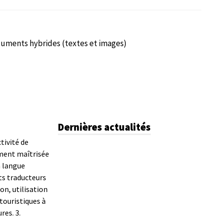
cuments hybrides (textes et images)
Dernières actualités
tivité de
ement maîtrisée
n langue
ts traducteurs
on, utilisation
 touristiques à
ures.
3.