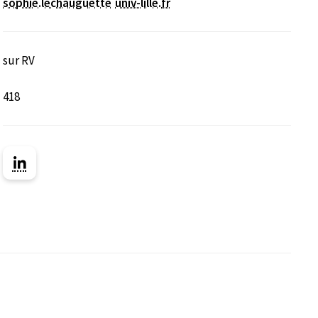
sophie.lechauguette
univ-lille
.
fr
sur RV
418
nêtre)
velle fenêtre)
ns une nouvelle fenêtre)
Lien vers la page Linkedin ( Nouvelle fenêtre)