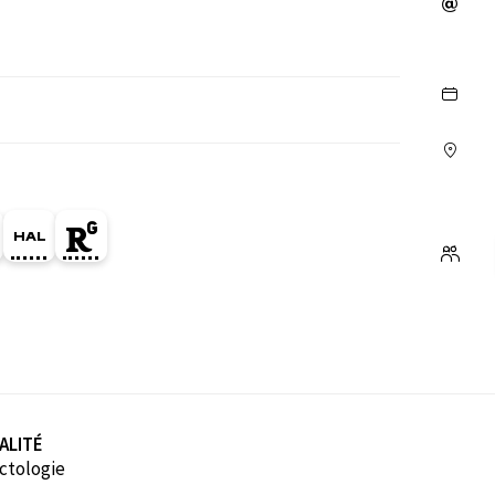
ge Orcid du membre (Ouverture dans une nouvelle fe
HAL sophie-lechauguette (Ouverture dans une nou
Page Researchgate du membre (Ouverture da
ALITÉ
ctologie