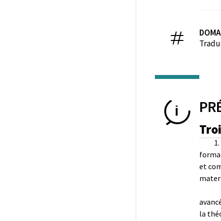
DOMA
Tradu
PR
Tro
1.
format
et com
mater
avanc
la thé