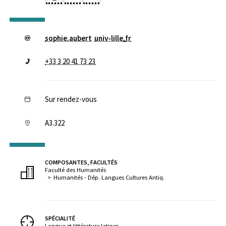
sophie.aubert
univ-lille
.
fr
+33 3 20 41 73 23
Sur rendez-vous
A3.322
COMPOSANTES, FACULTÉS
Faculté des Humanités
Humanités - Dép. Langues Cultures Antiq.
SPÉCIALITÉ
Langue et littérature latines