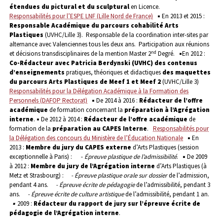
étendues du pictural et du sculptural
en Licence.
Responsabilités pour l’ESPE LNF (Lille Nord de France)
▪
En 2013 et 2015 :
Responsable Académique du parcours cohabilité Arts
Plastiques
(UVHC/Lille 3).
Responsable de la coordination inter-sites par
alternance avec Valenciennes tous les deux ans.
Participation aux réunions
nd
et décisions transdisciplinaires de la mention Master 2
Degré.
▪
En 2012 :
Co-Rédacteur avec Patricia Berdynski (UVHC) des contenus
d’enseignements
pratiques, théoriques et didactiques
des maquettes
du parcours Arts Plastiques
de Meef 1 et Meef 2
(UVHC/Lille 3)
Responsabilités pour la Délégation Académique à la Formation des
Personnels (DAFOP Rectorat)
▪
De 2014 à 2016 :
Rédacteur de l’offre
académique
de formation concernant la
préparation à l’Agrégation
interne
.
▪
De 2012 à 2014 :
Rédacteur
de l’offre académique
de
formation de la
préparation au CAPES Interne
.
Responsabilités pour
la Délégation des concours du Ministère de l’Éducation Nationale
▪
En
2013 :
Membre du jury du
CAPES externe
d’Arts Plastiques (session
exceptionnelle à Paris) :
-
Épreuve plastique de l’admissibilité
.
▪
De 2009
à 2012 :
Membre du jury de l’Agrégation interne
d’Arts Plastiques (à
Metz et Strasbourg) :
- Épreuve plastique orale sur dossier
de l’admission,
pendant 4 ans.
- Épreuve écrite de pédagogie
de l’admissibilité, pendant 3
ans.
- Épreuve écrite de culture artistique
de l’admissibilité, pendant 1 an.
▪
2009 :
Rédacteur du rapport de jury
sur l’épreuve écrite de
pédagogie de l’Agrégation interne
.