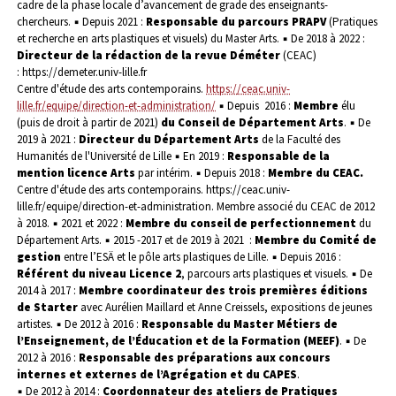
cadre de la phase locale d’avancement de grade des enseignants-
chercheurs.
▪ Depuis 2021 :
Responsable du parcours PRAPV
(Pratiques
et recherche en arts plastiques et visuels) du Master Arts.
▪ De 2018 à 2022 :
Directeur de la rédaction de la revue Déméter
(CEAC)
: https://demeter.univ-lille.fr
Centre d'étude des arts contemporains.
https://ceac.univ-
lille.fr/equipe/direction-et-administration/
▪ Depuis 2016 :
Membre
élu
(puis de droit à partir de 2021)
du Conseil de Département Arts
.
▪ De
2019 à 2021 :
Directeur du Département Arts
de la Faculté des
Humanités de l'Université de Lille
▪ En 2019 :
Responsable de la
mention licence Arts
par intérim.
▪ Depuis 2018 :
Membre du CEAC.
Centre d'étude des arts contemporains. https://ceac.univ-
lille.fr/equipe/direction-et-administration. Membre associé du CEAC de 2012
à 2018.
▪ 2021 et 2022 :
Membre du conseil de perfectionnement
du
Département Arts.
▪ 2015 -2017 et de 2019 à 2021 :
Membre du Comité de
gestion
entre l’ESÄ et le pôle arts plastiques de Lille.
▪ Depuis 2016 :
Référent du niveau Licence 2
, parcours arts plastiques et visuels.
▪ De
2014 à 2017 :
Membre coordinateur des trois premières éditions
de Starter
avec Aurélien Maillard et Anne Creissels, expositions de jeunes
artistes.
▪ De 2012 à 2016 :
Responsable du Master Métiers de
l’Enseignement, de l’Éducation et de la Formation (MEEF)
.
▪ De
2012 à 2016 :
Responsable des préparations aux concours
internes et externes de l’Agrégation et du CAPES
.
▪ De 2012 à 2014 :
Coordonnateur des ateliers de Pratiques