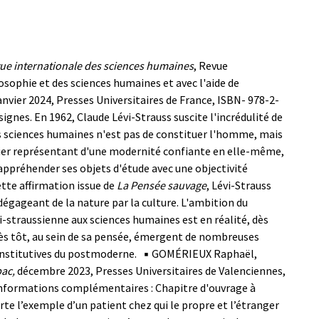
ue internationale des sciences humaines
, Revue
losophie et des sciences humaines et avec l'aide de
anvier 2024, Presses Universitaires de France, ISBN- 978-2-
signes.
En 1962, Claude Lévi-Strauss suscite l'incrédulité de
s sciences humaines n'est pas de constituer l'homme, mais
ier représentant d'une modernité confiante en elle-même,
appréhender ses objets d'étude avec une objectivité
tte affirmation issue de
La Pensée sauvage
, Lévi-Strauss
gageant de la nature par la culture. L'ambition du
i-straussienne aux sciences humaines est en réalité, dès
s tôt, au sein de sa pensée, émergent de nombreuses
onstitutives du postmoderne.
▪ GOMÉRIEUX Raphaël,
bac,
décembre 2023, Presses Universitaires de Valenciennes,
nformations complémentaires : Chapitre d'ouvrage à
e l’exemple d’un patient chez qui le propre et l’étranger