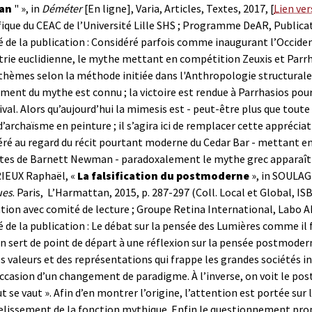
an
" », in
Déméter
[En ligne], Varia, Articles, Textes, 2017, [
Lien vers
fique du CEAC de l’Université Lille SHS ; Programme DeAR, Publicati
de la publication : Considéré parfois comme inaugurant l’Occiden
ie euclidienne, le mythe mettant en compétition Zeuxis et Parrha
hèmes selon la méthode initiée dans l'Anthropologie structurale de
ent du mythe est connu ; la victoire est rendue à Parrhasios pour 
ival. Alors qu’aujourd’hui la mimesis est - peut-être plus que tou
’archaïsme en peinture ; il s’agira ici de remplacer cette apprécia
ré au regard du récit pourtant moderne du Cedar Bar - mettant en
ites de Barnett Newman - paradoxalement le mythe grec apparaîtr
EUX Raphaël, «
La falsification du postmoderne
», in SOULAGE
ues
. Paris, L’Harmattan, 2015, p. 287-297 (Coll. Local et Global, I
tion avec comité de lecture ; Groupe Retina International, Labo A
de la publication : Le débat sur la pensée des Lumières comme il 
on sert de point de départ à une réflexion sur la pensée postmode
es valeurs et des représentations qui frappe les grandes sociétés i
occasion d’un changement de paradigme. À l’inverse, on voit le p
ut se vaut ». Afin d’en montrer l’origine, l’attention est portée sur 
elissement de la fonction mythique. Enfin le questionnement prop