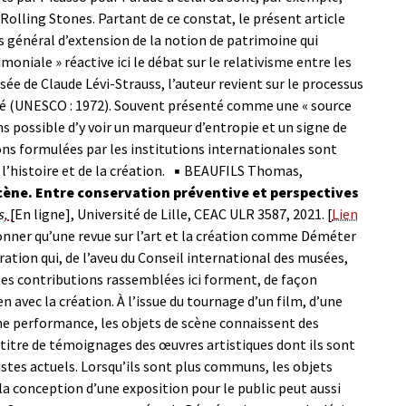
olling Stones. Partant de ce constat, le présent article
us général d’extension de la notion de patrimoine qui
niale » réactive ici le débat sur le relativisme entre les
sée de Claude Lévi-Strauss, l’auteur revient sur le processus
isé (UNESCO : 1972). Souvent présenté comme une « source
ns possible d’y voir un marqueur d’entropie et un signe de
ions formulées par les institutions internationales sont
’histoire et de la création.
▪ BEAUFILS Thomas,
scène. Entre conservation préventive et perspectives
s,
[En ligne], Université de Lille, CEAC ULR 3587, 2021. [
Lien
tonner qu’une revue sur l’art et la création comme Déméter
ation qui, de l’aveu du Conseil international des musées,
, les contributions rassemblées ici forment, de façon
n avec la création. À l’issue du tournage d’un film, d’une
une performance, les objets de scène connaissent des
 titre de témoignages des œuvres artistiques dont ils sont
tistes actuels. Lorsqu’ils sont plus communs, les objets
 la conception d’une exposition pour le public peut aussi