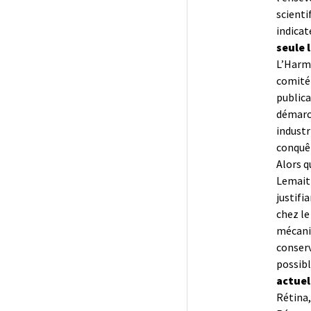
scienti
indicat
seule 
L’Harma
comité 
publica
démarch
industr
conquêt
Alors q
Lemait
justifi
chez le
mécanis
conserv
possibl
actuel
Rétina,