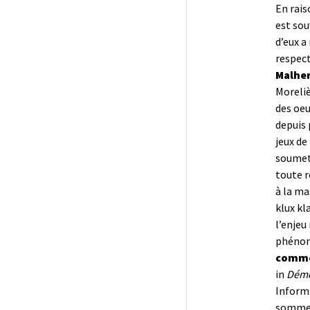
En rai
est sou
d’eux a
respect
Malher
Moreliè
des oeu
depuis 
jeux de
soumett
toute r
à la ma
klux kl
l’enjeu
phénomé
comme 
in
Démé
Informa
sommes 