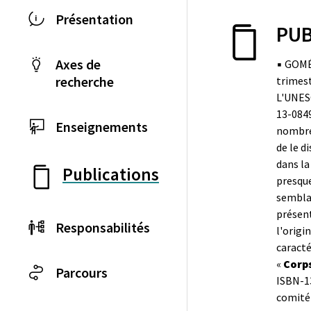
Présentation
PUB
Axes de
▪ GOMÉ
recherche
trimest
L'UNE
13-084
Enseignements
nombreu
de le di
dans la
Publications
presque
semblai
présent
Responsabilités
l'orig
caracté
«
Corps
Parcours
ISBN-13
comité 