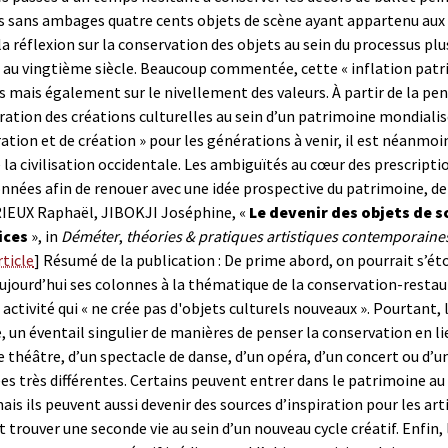
 sans ambages quatre cents objets de scène ayant appartenu aux R
 la réflexion sur la conservation des objets au sein du processus pl
 au vingtième siècle. Beaucoup commentée, cette « inflation patrimo
s mais également sur le nivellement des valeurs. À partir de la pen
ration des créations culturelles au sein d’un patrimoine mondial
ration et de création » pour les générations à venir, il est néanmoi
e la civilisation occidentale. Les ambiguïtés au cœur des prescript
nnées afin de renouer avec une idée prospective du patrimoine, de l
EUX Raphaël, JIBOKJI Joséphine, «
Le devenir des objets de 
ices
», in
Déméter
,
théories & pratiques artistiques contemporaine
rticle
]
Résumé de la publication : De prime abord, on pourrait s’é
ujourd’hui ses colonnes à la thématique de la conservation-restaur
 activité qui « ne crée pas d'objets culturels nouveaux ». Pourtant
e, un éventail singulier de manières de penser la conservation en lie
e théâtre, d’un spectacle de danse, d’un opéra, d’un concert ou d’
es très différentes. Certains peuvent entrer dans le patrimoine au
mais ils peuvent aussi devenir des sources d’inspiration pour les ar
 trouver une seconde vie au sein d’un nouveau cycle créatif. Enfin,