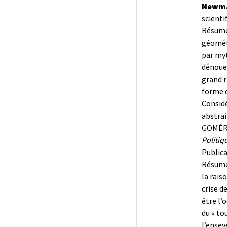
Newm
scienti
Résumé 
géométr
par myt
dénouem
grand r
forme d
Considé
abstra
GOMÉRI
Politiq
Publica
Résumé 
la rais
crise d
être l’
du « to
l’ensev