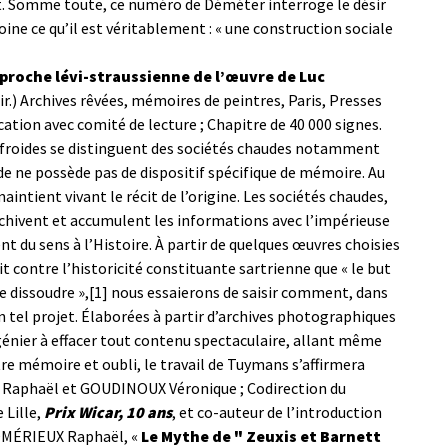
nt. Somme toute, ce numéro de Déméter interroge le désir
oine ce qu’il est véritablement : « une construction sociale
proche lévi-straussienne de l’œuvre de Luc
ir.) Archives rêvées, mémoires de peintres, Paris, Presses
tion avec comité de lecture ; Chapitre de 40 000 signes.
s froides se distinguent des sociétés chaudes notamment
ide ne possède pas de dispositif spécifique de mémoire. Au
intient vivant le récit de l’origine. Les sociétés chaudes,
archivent et accumulent les informations avec l’impérieuse
t du sens à l’Histoire. À partir de quelques œuvres choisies
t contre l’historicité constituante sartrienne que « le but
e dissoudre »,[1] nous essaierons de saisir comment, dans
un tel projet. Élaborées à partir d’archives photographiques
génier à effacer tout contenu spectaculaire, allant même
tre mémoire et oubli, le travail de Tuymans s’affirmera
Raphaël et GOUDINOUX Véronique ; Codirection du
 Lille,
Prix Wicar, 10 ans
, et co-auteur de l’introduction
MÉRIEUX Raphaël, «
Le Mythe de " Zeuxis et Barnett