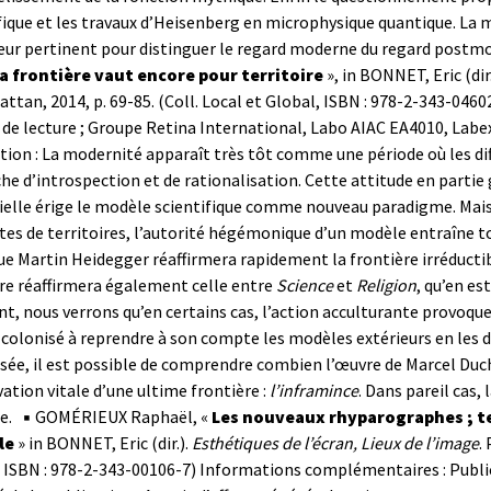
fique et les travaux d’Heisenberg en microphysique quantique. La
eur pertinent pour distinguer le regard moderne du regard postm
la frontière vaut encore pour territoire
», in BONNET, Eric (dir
ttan, 2014, p. 69-85. (Coll. Local et Global, ISBN : 978-2-343-0460
de lecture ; Groupe Retina International, Labo AIAC EA4010, Labex
tion : La modernité apparaît très tôt comme une période où les diff
e d’introspection et de rationalisation. Cette attitude en partie g
ielle érige le modèle scientifique comme nouveau paradigme. Mai
es de territoires, l’autorité hégémonique d’un modèle entraîne tou
ue Martin Heidegger réaffirmera rapidement la frontière irréducti
re réaffirmera également celle entre
Science
et
Religion
, qu’en est
ant, nous verrons qu’en certains cas, l’action acculturante provoqu
 colonisé à reprendre à son compte les modèles extérieurs en les dé
ée, il est possible de comprendre combien l’œuvre de Marcel Ducha
ation vitale d’une ultime frontière :
l’inframince
. Dans pareil cas,
e.
▪ GOMÉRIEUX Raphaël, «
Les nouveaux rhyparographes ; te
le
» in BONNET, Eric (dir.).
Esthétiques de l’écran, Lieux de l’image
.
 ISBN : 978-2-343-00106-7)
Informations complémentaires : Publica