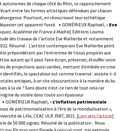
t autonomes de chaque côté du Rhin, ce rapprochement
’écart entre les formes artistiques défendues par chacun
ivergence. Pourtant, en réinscrivant leur esthétique
dépasser cet apparent fossé.
▪ GOMÉRIEUX Raphaël, «
Eve
asquez, Académie de France à Madrid
, Editions Louma
tude des travaux de l'artiste Eve Malherbe et notamment
2022.
Résumé : L’artiste contemporain Eve Malherbe peint
ôle prépondérant par l’entremise de tissus propices aux
ttise autant qu’il peut faire écran, préserver, étouffer voire
les de projections aussi variées, mettant d’emblée en crise
 identifiés, le spectateur est comme traversé : assiste-t-il
stales antiques, à un rite obscurantiste à la manière du ku
ues à la vie ? Sans doute n’est-ce rien de tout cela car
’énigme du visible dans toute son épaisseur
▪ GOMÉRIEUX Raphaël, «
L’inflation patrimoniale
ssus de patrimonialisation à l’ère de la mondialisation »,
niversité de Lille, CEAC ULR 3587, 2021. [
Lien vers l’article
]
cle de 50 000 signes.
Résumé de la publication : Nous
s par Picasso pour Parade à celui où sont, par exemple,