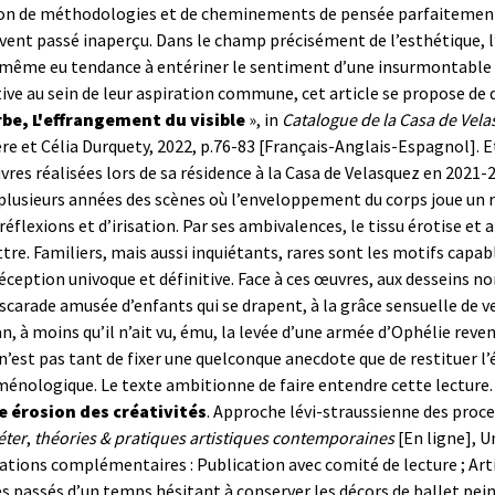
son de méthodologies et de cheminements de pensée parfaitemen
vent passé inaperçu. Dans le champ précisément de l’esthétique, l
 même eu tendance à entériner le sentiment d’une insurmontable d
ive au sein de leur aspiration commune, cet article se propose de 
be, L'effrangement du visible
», in
Catalogue de la Casa de Vel
re et Célia Durquety, 2022, p.76-83 [Français-Anglais-Espagnol].
E
vres réalisées lors de sa résidence à la Casa de Velasquez en 2021-
plusieurs années des scènes où l’enveloppement du corps joue un r
 réflexions et d’irisation. Par ses ambivalences, le tissu érotise et a
re. Familiers, mais aussi inquiétants, rares sont les motifs capab
éception univoque et définitive. Face à ces œuvres, aux desseins non
scarade amusée d’enfants qui se drapent, à la grâce sensuelle de ve
an, à moins qu’il n’ait vu, ému, la levée d’une armée d’Ophélie reven
 n’est pas tant de fixer une quelconque anecdote que de restituer l
nologique. Le texte ambitionne de faire entendre cette lecture.
érosion des créativités
. Approche lévi-straussienne des proce
ter
,
théories & pratiques artistiques contemporaines
[En ligne], U
tions complémentaires : Publication avec comité de lecture ; Arti
passés d’un temps hésitant à conserver les décors de ballet peint