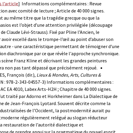
 l’article
]
Informations complémentaires : Revue
on avec comité de lecture ; Article de 40 000 signes.
t au même titre que la tragédie grecque ou que la
sios est l’objet d’une attention privilégiée (découpage
 Claude Lévi-Strauss). Fixé par Pline l’Ancien, le
avoir excellé dans le trompe-l’œil au point d’abuser son
te autre - une caractéristique permettant de témoigner d'une
tion diachronique par ce que révèle l'approche synchronique.
 scène Franz Kline et décrivant les grandes peintures
a non pas tant dépassé que précisément rejoué.
▪
S, François (dir.),
Lieux & Mondes, Arts, Cultures &
SBN : 978-2-343-04557-3)
Informations complémentaires :
IAC EA 4010, Labex Arts-H2H ; Chapitre de 40 000 signes.
fut traité par Adorno et Horkheimer dans La Dialectique de
rne de Jean-François Lyotard. Souvent décrite comme la
ndustrialisées de l’Occident, la postmodernité aurait pu
ostmoderne régulièrement relégué au slogan réducteur
la restauration de l’autorité dialectique et
ose de prendre appui sur la pragmatique du nouvel esprit