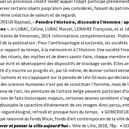
uer un processus créatif inédit auquel l’objet participe pleineme
erver certains objets jusqu’alors peu considérés, faisant du patrim
même créatrice de valeurs et de regards.
RIEUX Raphaël, «
Peindre l’Histoire, dissoudre l’Homme : ap
ns
», in LUBAC, Céline, LUBAC Marcel, LEMAIRE Françoise, et al. (d
itaires de Vincennes, 2019.
Informations complémentaires : Publica
de la publication : Pour l'anthropologie structurale, les société
ur rapport au temps, à la mémoire et à l’Histoire. Une société fro
 des rituels, des mythes et de divers savoir-faire, chaque membre ma
par écrit et développent des dispositifs de stockage variés. Elles 
té d’y inscrire un progrès et, par là-même, de donner collectivemen
Tuymans et en s’appuyant sur la pensée de Lévi-Strauss qui déclarai
 des sciences humaines n'est pas de constituer l'homme, mais de l
ine de l’art, les peintures de l’artiste belge peuvent participer d’
ices de faits historiques majeurs, certaines œuvres semblent s’in
 dissoudre le caractère d’événement de ces images. Ainsi perçu, en
egard éloigné, refroidi et presque hors du temps.
▪ GOMERIEUX 
ue raisonné du fonds Wicar, fonds d’art contemporain de la ville de
ver et penser la ville aujourd’hui
». Ville de Lille, 2018, 78p.
▪ GO