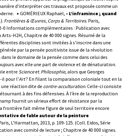
 manière d’interpréter ces travaux est proposée comme un
oderne.
▪ GOMÉRIEUX Raphaël, «
L’inframince ; quand
.).
Frontières & Œuvres, Corps & Territoires
. Paris,
2-0
Informations complémentaires : Publication avec
 Arts-H2H, Chapitre de 40 000 signes.
Résumé de la
érentes disciplines sont invitées à s’inscrire dans une
énérée par la pensée positiviste issue de la révolution
s dans le domaine de la pensée comme dans celui des
jours avec elle une part de violence et de dénaturation.
ble entre
Science
et
Philosophie
, alors que Georges
-il pour l’
Art
? En filant la comparaison coloniale tout en la
e une réaction dite de
contre-acculturation
. Celle-ci consiste
tournant à des fins défensives. À l’ère de la reproduction
mp fournit un sérieux effort de résistance par la
 la frontière fait même figure de seul territoire encore
ntative de fable autour de la peinture
 Paris, L’Harmattan, 2013, p. 109-125. (Coll. Eidos, Série
tion avec comité de lecture ; Chapitre de 40 000 signes.