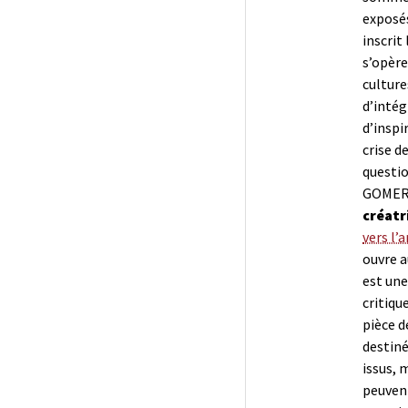
exposés
inscrit
s’opère
culture
d’intég
d’inspi
crise d
questio
GOMERI
créatr
vers l’a
ouvre a
est une
critiqu
pièce d
destiné
issus, 
peuvent