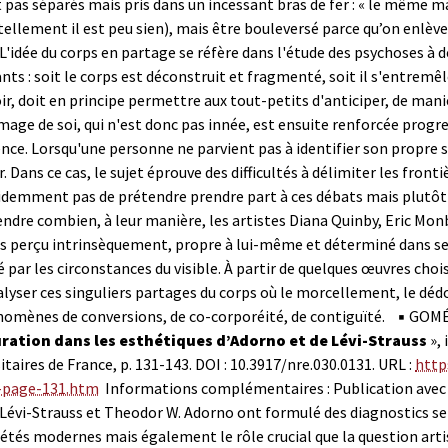
 pas séparés mais pris dans un incessant bras de fer : « le même m
tellement il est peu sien), mais être bouleversé parce qu’on enlève 
» L'idée du corps en partage se réfère dans l'étude des psychoses à
nts : soit le corps est déconstruit et fragmenté, soit il s'entrem
ir, doit en principe permettre aux tout-petits d'anticiper, de man
mage de soi, qui n'est donc pas innée, est ensuite renforcée progre
nce. Lorsqu'une personne ne parvient pas à identifier son propre
r. Dans ce cas, le sujet éprouve des difficultés à délimiter les front
idemment pas de prétendre prendre part à ces débats mais plutôt 
dre combien, à leur manière, les artistes Diana Quinby, Eric Mon
s perçu intrinsèquement, propre à lui-même et déterminé dans ses 
par les circonstances du visible. À partir de quelques œuvres cho
alyser ces singuliers partages du corps où le morcellement, le d
omènes de conversions, de co-corporéité, de contiguïté.
▪ GOMÉ
uration dans les esthétiques d’Adorno et de Lévi-Strauss
», 
itaires de France, p. 131-143. DOI : 10.3917/nre.030.0131. URL :
http
-page-131.htm
Informations complémentaires : Publication avec co
 Lévi-Strauss et Theodor W. Adorno ont formulé des diagnostics
iétés modernes mais également le rôle crucial que la question artis