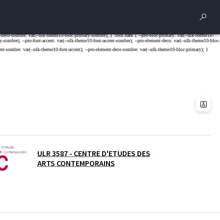
Rech
ULR 3587 - CENTRE D'ETUDES DES
ARTS CONTEMPORAINS