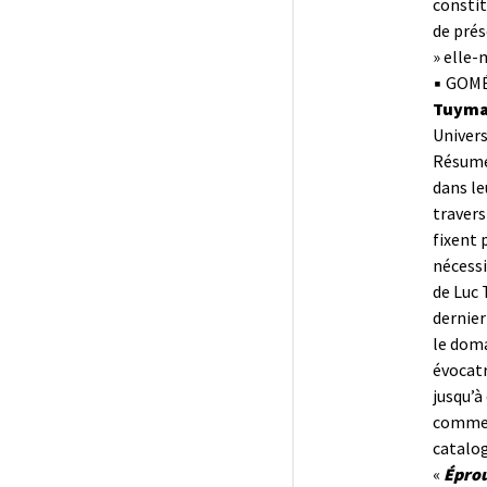
constit
de prés
» elle-
▪ GOMÉ
Tuyma
Univers
Résumé 
dans le
travers
fixent 
nécessi
de Luc 
dernier
le doma
évocatr
jusqu’à
comme r
catalog
«
Éprou