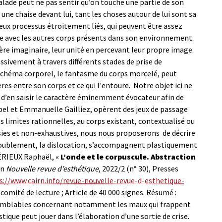
alade peut ne pas sentir qu’on touche une partie de son
une chaise devant lui, tant les choses autour de lui sont sa
 deux processus étroitement liés, qui peuvent être assez
êle avec les autres corps présents dans son environnement.
ière imaginaire, leur unité en percevant leur propre image.
ssivement à travers différents stades de prise de
 schéma corporel, le fantasme du corps morcelé, peut
ières entre son corps et ce qui l'entoure. Notre objet ici ne
d’en saisir le caractère éminemment évocateur afin de
bel et Emmanuelle Gailliez, opèrent des jeux de passage
limites rationnelles, au corps existant, contextualisé ou
isies et non-exhaustives, nous nous proposerons de décrire
édoublement, la dislocation, s’accompagnent plastiquement
RIEUX Raphaël, «
L’onde et le corpuscule. Abstraction
in
Nouvelle revue d’esthétique
, 2022/2 (n° 30), Presses
s://www.cairn.info/revue-nouvelle-revue-d-esthetique-
mité de lecture ; Article de 40 000 signes.
Résumé :
 semblables concernant notamment les maux qui frappent
tique peut jouer dans l’élaboration d’une sortie de crise.