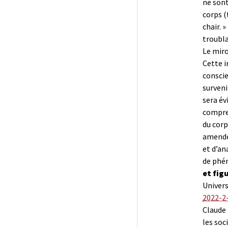
ne sont
corps (
chair. 
troubla
Le miro
Cette i
conscie
surveni
sera év
compren
du corp
amendé 
et d’an
de phén
et fig
Univers
2022-2
Claude
les soc