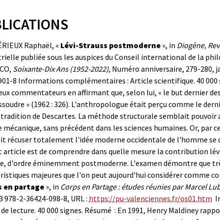
LICATIONS
RIEUX Raphaël, «
Lévi-Strauss postmoderne
», in
Diogène, Rev
rielle publiée sous les auspices du Conseil international de la phi
SCO,
Soixante-Dix Ans (1952-2022)
, Numéro anniversaire, 279-280, j
901-8
Informations complémentaires : Article scientifique. 40 000 
x commentateurs en affirmant que, selon lui, « le but dernier de
ssoudre » (1962 : 326).
L'anthropologue était perçu comme le dern
 tradition de Descartes. La méthode structurale semblait pouvoir 
 mécanique, sans précédent dans les sciences humaines. Or, par ce
t récuser totalement l'idée moderne occidentale de l'homme se dé
 article est de comprendre dans quelle mesure la contribution lév
ine, d'ordre éminemment postmoderne. L'examen démontre que trè
ristiques majeures que l'on peut aujourd'hui considérer comme c
 en partage
», in
Corps en Partage : études réunies par Marcel Lu
 978-2-36424-098-8, URL :
https://pu-valenciennes.fr/os01.htm
I
de lecture. 40 000 signes.
Résumé : En 1991, Henry Maldiney rapport