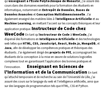
qu'
enseignant à l'École Polytechnique de Monastir
, j'ai assuré des
cours dans des domaines essentiels pour la formation des étudiants en
informatique, notamment en
Entrepôt de Données
,
Bases de
Données Avancées
et
Conception Multidimensionnelle
. J’ai
également enseigné des matières liées à l'
Intelligence Artificielle
et au
Machine Learning
, en mettant l'accent sur les concepts théoriques et leur
Instructeur de Code chez
application pratique.
WeeCode
En tant qu'
Instructeur de Code
à
WeeCode
, j'ai
dispensé des formations en
Intelligence Artificielle
et des technologies
web telles que
HTML, CSS, JavaScript, React, Node.js, MongoDB
, et
Java
, afin de développer les compétences pratiques et théoriques des
étudiants. J'ai également dirigé des
projets de PFE
, accompagnant les
étudiants de la conception à la mise en œuvre de solutions logicielles
complexes tout en garantissant l'application des bonnes pratiques et
Enseignant en Sciences de
l'innovation.
l'Information et de la Communication
En tant
qu’attaché temporaire et de recherche au sein de l’Université de Lille, j’ai
assuré des cours sur le langage du web et l’intelligence artificielle, ainsi que
sur des langages de programmation tels que HTML, CSS et Python.