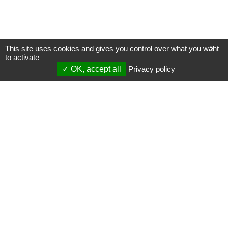
This site uses cookies and gives you control over what you want
X
to activate
OK, accept all
Privacy policy
Mentions légales
Gestion des cookies
Membres
S'inscrire à une formation
Support et vidéos
Page mise à jour le 28/01/2026 (09:38)