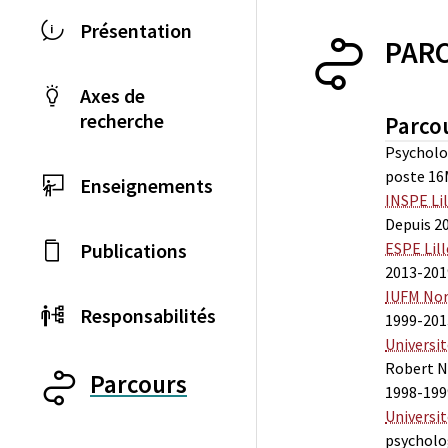
Présentation
PAR
Axes de
recherche
Parco
Psycholo
poste 1
Enseignements
INSPE Li
Depuis 2
Publications
ESPE Lill
2013-201
IUFM Nor
Responsabilités
1999-20
Universi
Robert 
Parcours
1998-19
Universit
psycholo