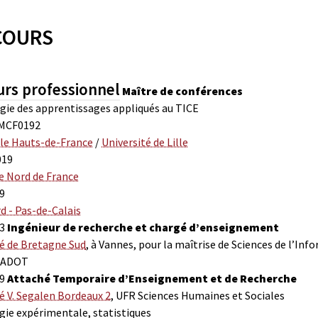
COURS
urs professionnel
Maître de conférences
gie des apprentissages appliqués au TICE
6MCF0192
lle Hauts-de-France
/
Université de Lille
019
e Nord de France
9
d - Pas-de-Calais
13
Ingénieur de recherche et chargé d’enseignement
té de Bretagne Sud
, à Vannes, pour la maîtrise de Sciences de l’In
NADOT
99
Attaché Temporaire d’Enseignement et de Recherche
é V. Segalen Bordeaux 2
, UFR Sciences Humaines et Sociales
gie expérimentale, statistiques