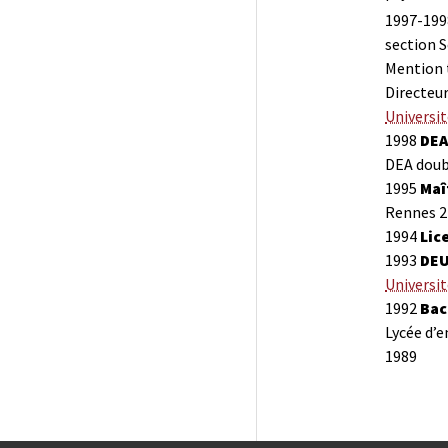
1997-19
section S
Mention t
Directeur
Universi
1998
DEA
DEA doub
1995
Maî
Rennes 2
1994
Lic
1993
DEU
Universi
1992
Bac
Lycée d’
1989