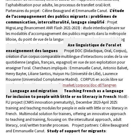
l'aphabétisation pour adulte, les processus de transfert oral/écrit.
Partenaires du projet : Céline Beaugrand et Emmanuelle Canut.
L'étude
de l'acompagnement des publics migrants : problèmes de
communication, interculturalité, langage simplifié
: Projet
MigraLang (financement ANR Flash 2021-2023) : étude interdisciplinaire sur
les modalités d'accompagnement des publics migrants dans la métropole
lilloise, du point de vue de la langue et de la communication. Voir le blog
: https://migralang.hypotheses.org
Axe linguistique de l'oral et
enseignement des langues
Projet DOC (Didactique, Oral, Corpus),
création d'un corpus comparable multilingue d'interactions orales de la vie
quotidienne (anglais, français, espagnol) en vue de son exploitation pour
enseigner l'oral. Chercheurs impliqués : Emmanuelle Canut, Antonio Balvet,
Henry Bayter, Liliane Santos, Huiyun Hu (Université de Lille), Laurence
Rouanne (Universidad Complutense Madrid).
CORPUS en accès libre sur
ortolang :
https://www.ortolang.fr/market/corpora/doc-stl?lang=en
Language and migration
Teaching French as a language
for inclusion to people with little or no literacy in French
: ModE-
FLI project (CNRS innovation prematurity), December 2023-April 2025:
training and teaching modules for people in exile with little or no literacy in
French.
Multimodal solution for trainers, offering an innovative approach
to teaching and training, focusing on: the intercultural approach, adult
literacy, oral/written transfer processes.
Project partners: Céline Beaugrand
and Emmanuelle Canut.
Study of support for migrants
: