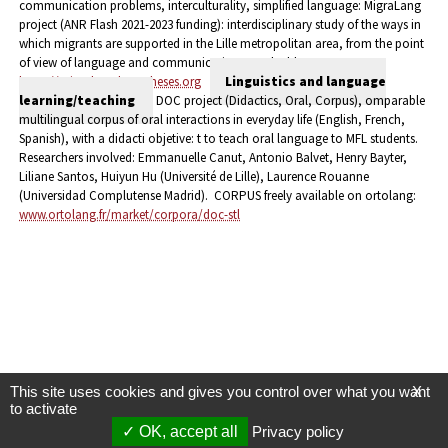
communication problems, interculturality, simplified language: MigraLang
project (ANR Flash 2021-2023 funding): interdisciplinary study of the ways in
which migrants are supported in the Lille metropolitan area, from the point
of view of language and communication.
See the blog:
https://migralang.hypotheses.org
Linguistics and language
learning/teaching
DOC project (Didactics, Oral, Corpus), omparable
multilingual corpus of oral interactions in everyday life (English, French,
Spanish), with a didacti objetive: t to teach oral language to MFL students.
Researchers involved: Emmanuelle Canut, Antonio Balvet, Henry Bayter,
Liliane Santos, Huiyun Hu (Université de Lille), Laurence Rouanne
(Universidad Complutense Madrid).
CORPUS freely available on ortolang:
www.ortolang.fr/market/corpora/doc-stl
This site uses cookies and gives you control over what you want
X
to activate
OK, accept all
Privacy policy