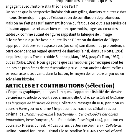
proportion des connexions qu’elles
engagent avec l’histoire et la théorie de l’art ?
On sait ce que la perspective linéaire doit aux grilles, damiers et autres cubes
— tous éléments princeps de l’élaboration de son illusion de profondeur.
Mais on ne s’est pas suffisamment étonné du fait que ces outils au service de
l’illusion apparaissent aussi bien en tant que motifs, logés au cœur des
tableaux comme autant de figures rappelant la fabrique de l’image.
Si le cinéma n’a guère besoin du treillis de Dürer ou du damier de Filippo
Lippi pour élaborer son espace avec (ou sans) son illusion de profondeur, il
offre cependant au regard quantité de damiers (ainsi, dans La Notte, 1961),
de grilles (depuis The Incredible Shrinking Man, 1957, jusqu’à Tron, 1982), de
cubes (Cube, 1997). Nous gageons que ces modules géométriques sont les
indices de problèmes de représentation peu ou prou anciens dont les films
se ressaisissent trouvant, dans la fiction, le moyen de remettre en jeu ou en
scène leur histoire.
ARTICLES ET CONTRIBUTIONS (sélection)
« Énigmes graphiques, analyses filmiques. L’apparente lisibilité des dessins
de cinéma », article co-écrit avec Emmanuelle André,
Le visible et le dicible.
Les langages de l'histoire de l'art
, Collection Passages du DFK, parution en
cours.
« Have you no shame ? Impudeur des machines célibataires au
cinéma, de
L’Homme invisible
à
Barbarella
»,
L’encyclopédie des objets
impossibles
, Irène Dunyach, Saul Pandelakis, Élise Rigot (dir.), parution en
cours aux Presses du réel.
≪ Les plaisirs de Jeanne Dielman »,
Collateral
.
Online Journal for Cross-Cultural Close Reading (PXL-MAD School of Arts),