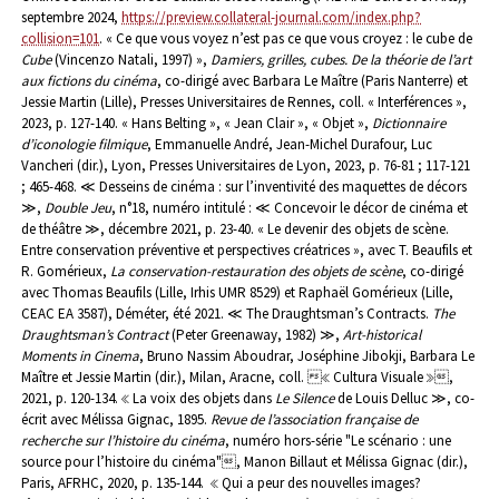
septembre 2024,
https://preview.collateral-journal.com/index.php?
collision=101
.
« Ce que vous voyez n’est pas ce que vous croyez : le cube de
Cube
(Vincenzo Natali, 1997) »,
Damiers, grilles, cubes. De la théorie de l’art
aux fictions du cinéma
, co-dirigé avec Barbara Le Maître (Paris Nanterre) et
Jessie Martin (Lille), Presses Universitaires de Rennes, coll. « Interférences »,
2023, p. 127-140.
« Hans Belting », « Jean Clair », « Objet »,
Dictionnaire
d’iconologie filmique
, Emmanuelle André, Jean-Michel Durafour, Luc
Vancheri (dir.), Lyon, Presses Universitaires de Lyon, 2023, p. 76-81 ; 117-121
; 465-468.
≪ Desseins de cinéma : sur l’inventivité des maquettes de décors
≫,
Double Jeu
, n°18, numéro intitulé : ≪ Concevoir le décor de cinéma et
de théâtre ≫, décembre 2021, p. 23-40.
« Le devenir des objets de scène.
Entre conservation préventive et perspectives créatrices », avec T. Beaufils et
R. Gomérieux,
La conservation-restauration des objets de scène
, co-dirigé
avec Thomas Beaufils (Lille, Irhis UMR 8529) et Raphaël Gomérieux (Lille,
CEAC EA 3587), Déméter, été 2021.
≪ The Draughtsman’s Contracts.
The
Draughtsman’s Contract
(Peter Greenaway, 1982) ≫,
Art-historical
Moments in Cinema
, Bruno Nassim Aboudrar, Joséphine Jibokji, Barbara Le
Maître et Jessie Martin (dir.), Milan, Aracne, coll. ≪ Cultura Visuale ≫,
2021, p. 120-134.
≪ La voix des objets dans
Le Silence
de Louis Delluc ≫, co-
écrit avec Mélissa Gignac, 1895.
Revue de l’association française de
recherche sur l’histoire du cinéma
, numéro hors-série "Le scénario : une
source pour l’histoire du cinéma", Manon Billaut et Mélissa Gignac (dir.),
Paris, AFRHC, 2020, p. 135-144.
≪ Qui a peur des nouvelles images?