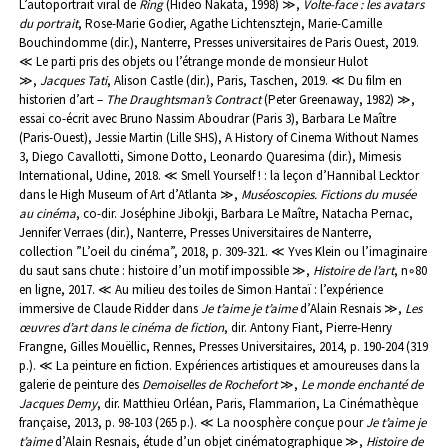
L’autoportrait viral de
Ring
(Hideo Nakata, 1998) ≫,
Volte-face : les avatars
du portrait
, Rose-Marie Godier, Agathe Lichtensztejn, Marie-Camille
Bouchindomme (dir.), Nanterre, Presses universitaires de Paris Ouest, 2019.
≪ Le parti pris des objets ou l’étrange monde de monsieur Hulot
≫,
Jacques Tati
, Alison Castle (dir.), Paris, Taschen, 2019.
≪ Du film en
historien d’art –
The Draughtsman’s Contract
(Peter Greenaway, 1982) ≫,
essai co-écrit avec Bruno Nassim Aboudrar (Paris 3), Barbara Le Maître
(Paris-Ouest), Jessie Martin (Lille SHS), A History of Cinema Without Names
3, Diego Cavallotti, Simone Dotto, Leonardo Quaresima (dir.), Mimesis
International, Udine, 2018.
≪ Smell Yourself ! : la leçon d’Hannibal Lecktor
dans le High Museum of Art d’Atlanta ≫,
Muséoscopies. Fictions du musée
au cinéma
, co-dir. Joséphine Jibokji, Barbara Le Maître, Natacha Pernac,
Jennifer Verraes (dir.), Nanterre, Presses Universitaires de Nanterre,
collection ”L’oeil du cinéma”, 2018, p. 309-321.
≪ Yves Klein ou l’imaginaire
du saut sans chute : histoire d’un motif impossible ≫,
Histoire de l’art
, n◦80
en ligne, 2017.
≪ Au milieu des toiles de Simon Hantaï : l’expérience
immersive de Claude Ridder dans
Je t’aime je t’aime
d’Alain Resnais ≫,
Les
œuvres d’art dans le cinéma de fiction
, dir. Antony Fiant, Pierre-Henry
Frangne, Gilles Mouëllic, Rennes, Presses Universitaires, 2014, p. 190-204 (319
p.).
≪ La peinture en fiction. Expériences artistiques et amoureuses dans la
galerie de peinture des
Demoiselles de Rochefort
≫,
Le monde enchanté de
Jacques Demy
, dir. Matthieu Orléan, Paris, Flammarion, La Cinémathèque
française, 2013, p. 98-103 (265 p.).
≪ La noosphère conçue pour
Je t’aime je
t’aime
d’Alain Resnais, étude d’un objet cinématographique ≫,
Histoire de