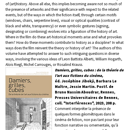
of (art)history. Above all else, this implies becoming aware not so much of
the presence of artworks and their significance with respect to the related
events, but of the ways in which the fiction itself, through certain motifs
(windows, chairs, serpentine lines), visual or optical qualities (contrast of
black and white, transparency) or even symbolic gestures (signing,
designating or combining) evolves into a figuration of the history of art.
Where in the film do these art-historical moments arise and what provokes
them? How do these moments contribute to history as a discipline? In what
ways does the film reinvent the theory or history of art? The authors of this
volume have attempted to answer to such intriguing questions in diverse
ways, involving the various ideas of Leon Battista Alberti, William Hogarth,
Aloïs Riegl, Michel Carrouges, or Rosalind Krauss.
Damiers, grilles, cubes : de la théorie de
l’art aux fictions du cinéma,
éd. Joséphine Jibokji, Barbara Le
Maître, Jessie Martin. Postf. de
Bruno Nassim Aboudrar, Rennes,
Presses Universitaires de Rennes,
coll. "Interférences", 2023, 208 p.
Comment interpréter la présence de
quelques formes géométriques dans le
cinéma de fiction, non pas tant pour leur
fonction narrative ou ornementale, qu’à