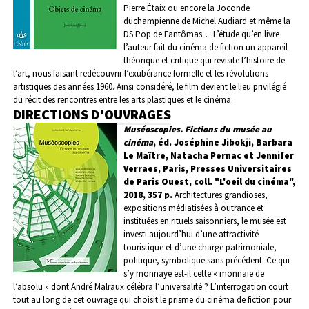
Pierre Étaix ou encore la Joconde
duchampienne de Michel Audiard et même la
DS Pop de Fantômas… L’étude qu’en livre
l’auteur fait du cinéma de fiction un appareil
théorique et critique qui revisite l’histoire de
l’art, nous faisant redécouvrir l’exubérance formelle et les révolutions
artistiques des années 1960. Ainsi considéré, le film devient le lieu privilégié
du récit des rencontres entre les arts plastiques et le cinéma.
DIRECTIONS D'OUVRAGES
Muséoscopies. Fictions du musée au
cinéma
, éd. Joséphine Jibokji, Barbara
Le Maître, Natacha Pernac et Jennifer
Verraes, Paris, Presses Universitaires
de Paris Ouest, coll. "L'oeil du cinéma",
2018, 357 p.
Architectures grandioses,
expositions médiatisées à outrance et
instituées en rituels saisonniers, le musée est
investi aujourd’hui d’une attractivité
touristique et d’une charge patrimoniale,
politique, symbolique sans précédent.
Ce qui
s’y monnaye est-il cette « monnaie de
l’absolu » dont André Malraux célébra l’universalité ? L’interrogation court
tout au long de cet ouvrage qui choisit le prisme du cinéma de fiction pour