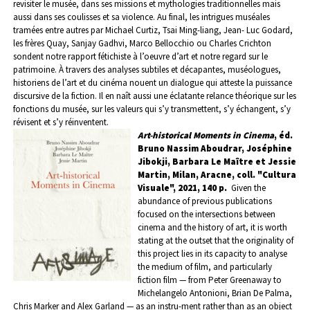
revisiter le musée, dans ses missions et mythologies traditionnelles mais
aussi dans ses coulisses et sa violence. Au final, les intrigues muséales
tramées entre autres par Michael Curtiz, Tsai Ming-liang, Jean- Luc Godard,
les frères Quay, Sanjay Gadhvi, Marco Bellocchio ou Charles Crichton
sondent notre rapport fétichiste à l’oeuvre d’art et notre regard sur le
patrimoine.
À travers des analyses subtiles et décapantes, muséologues,
historiens de l’art et du cinéma nouent un dialogue qui atteste la puissance
discursive de la fiction. Il en naît aussi une éclatante relance théorique sur les
fonctions du musée, sur les valeurs qui s’y transmettent, s’y échangent, s’y
révisent et s’y réinventent.
Art-historical Moments in Cinema
, éd.
Bruno Nassim Aboudrar, Joséphine
Jibokji, Barbara Le
Maître et Jessie
Martin, Milan, Aracne, coll. "Cultura
Visuale", 2021, 140 p.
Given the
abundance of previous publications
focused on the intersections between
cinema and the history of art, it is worth
stating at the outset that the originality of
this project lies in its capacity to analyse
the medium of film, and particularly
fiction film — from Peter Greenaway to
Michelangelo Antonioni, Brian De Palma,
Chris Marker and Alex Garland — as an instru-ment rather than as an object