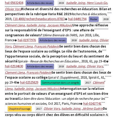
hal-05632434
Isabelle Joing
,
Henri Louis Go
,
Article dans des revues
2019
Olivier Vors
Richesse et diversité des recherches en éducation. Bilan et
perspectives de la rubrique Varia R&E 2019
Recherches & éducations
,
2019,
⟨10.4000/rechercheseducations.8781⟩
hal-04491794
Poster
2018
Clément Llena
,
Isabelle Joing
,
Jacques Mikulovic
Une approche réflexive
sur la responsabilité de l’enseignant d’EPS : une affaire de
congruences de valeurs?
10ème Biennale de l’ARIS
, Jun 2018, Lille,
France
hal-01977976
Isabelle Joing
,
Olivier
Article dans des revues
2018
Vors
,
Clément Llena
,
François Potdevin
Se sentir bien dans chacun des
lieux de l’espace scolaire au collège. Le rôle de l’autonomie, de
l’appartenance sociale, de la perception du lieu et du sentiment de
sécurité
Spirale - Revue de Recherches en Éducation
, 2018, 61, pp.19-40
hal-02534630
Isabelle Joing
,
Olivier Vors
,
Article dans des revues
2018
Clement Llena
,
François Potdevin
Se sentir bien dans chacun des lieux de
l'espace scolaire au collège
Spiral-E (Supplément)
, 2018, Spiral-E, 61,
pp.19-40
hal-02525829
Clément
Communication dans un congrès
2017
Llena
,
Isabelle Joing
,
Jacques Mikulovic
Interrogation sur la relation
entre le portrait de valeurs d’un enseignant d’EPS et son bien-être
au travail
Le bien-être dans l’éducation : un objet de recherche pour les
sciences humaines et sociales
, Oct 2017, Paris, France
hal-02427741
Olivier Vors
,
Isabelle Joing
,
Jérôme Guérin
Du
Chapitre d'ouvrage
2017
corps vécu au corps décrit chez des élèves en difficulté scolaire
In N.