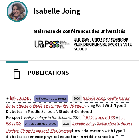
Isabelle
Joing
Maîtresse de conférences des universités
ULR 7369 - UNITE DE RECHERCHE
Laboratoire / équipe
PLURIDISCIPLINAIRE SPORT SANTE
SOCIETE
PUBLICATIONS
hal-05632410
Isabelle Joing
,
Gaëlle Marais
,
Article dans des revues
2026
Aurore Huchez
,
Elodie Lespagnol
,
Elsa Heyman
Living Well With Type 1
Diabetes in Middle School: A Student‐Centered
Perspective
Psychology in the Schools
, 2026,
⟨10.1002/pits.70172⟩
hal-
05633955
Isabelle Joing
,
Gaëlle Marais
,
Aurore
Article dans des revues
2026
Huchez
,
Elodie Lespagnol
,
Elsa Heyman
How adolescents with type 1
diabetes experience physical education in middle school: a