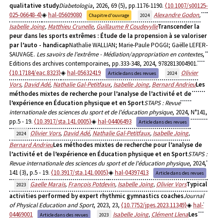
qualitative study
Diabetologia
, 2026, 69 (5), pp.1176-1190.
⟨10.1007/s00125-
025-06648-4⟩
hal-05609080
Alexandre Godon
,
Chapitre d'ouvrage
2024
Isabelle Joing
,
Matthieu Crunelle
,
Guillaume R Coudevylle
Transcender la
peur dans les sports extrêmes : Étude de la propension à se valoriser
par l’auto - handicap
Nathalie WALLIAN; Marie-Paule POGGI; Gaëlle LEFER-
SAUVAGE.
Les savoirs de l'extrême - Médiation/appropriation en contextes
,
Editions des archives contemporaines, pp.333-348, 2024, 9782813004901.
⟨10.17184/eac.8323⟩
hal-05632419
Olivier
Article dans des revues
2024
Vors
,
David Adé
,
Nathalie Gal-Petitfaux
,
Isabelle Joing
,
Bernard Andrieu
Les
méthodes mixtes de recherche pour l’analyse de l’activité et de
l’expérience en Éducation physique et en Sport
STAPS : Revue
internationale des sciences du sport et de l'éducation physique
, 2024, N°141,
pp.5 - 19.
⟨10.3917/sta.141.0005⟩
hal-04406493
Article dans des revues
Olivier Vors
,
David Adé
,
Nathalie Gal-Petitfaux
,
Isabelle Joing
,
2024
Bernard Andrieu
Les méthodes mixtes de recherche pour l’analyse de
l’activité et de l’expérience en Éducation physique et en Sport
STAPS :
Revue internationale des sciences du sport et de l'éducation physique
, 2024,
141 (3), p.5 - 19.
⟨10.3917/sta.141.0005⟩
hal-04397413
Article dans des revues
Gaelle Marais
,
François Potdevin
,
Isabelle Joing
,
Olivier Vors
Typical
2023
activities performed by expert rhythmic gymnastics coaches
Journal
of Physical Education and Sport
, 2023, 23,
⟨10.7752/jpes.2023.11349⟩
hal-
04469001
Isabelle Joing
,
Clément Llena
Les
Article dans des revues
2023