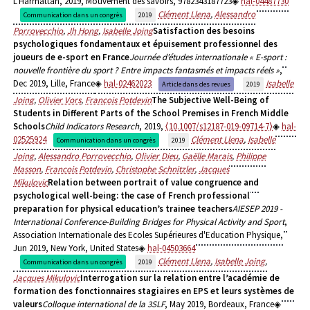
L'Harmattan, 2019, Mouvement des savoirs, 9782343187723
hal-04487730
Clément Llena
,
Alessandro
Communication dans un congrès
2019
Porrovecchio
,
Jh Hong
,
Isabelle Joing
Satisfaction des besoins
psychologiques fondamentaux et épuisement professionnel des
joueurs de e-sport en France
Journée d’études internationale « E-sport :
nouvelle frontière du sport ? Entre impacts fantasmés et impacts réels »
,
Dec 2019, Lille, France
hal-02462023
Isabelle
Article dans des revues
2019
Joing
,
Olivier Vors
,
François Potdevin
The Subjective Well-Being of
Students in Different Parts of the School Premises in French Middle
Schools
Child Indicators Research
, 2019,
⟨10.1007/s12187-019-09714-7⟩
hal-
02525924
Clément Llena
,
Isabelle
Communication dans un congrès
2019
Joing
,
Alessandro Porrovecchio
,
Olivier Dieu
,
Gaëlle Marais
,
Philippe
Masson
,
Francois Potdevin
,
Christophe Schnitzler
,
Jacques
Mikulovic
Relation between portrait of value congruence and
psychological well-being: the case of French professional
preparation for physical education’s trainee teachers
AIESEP 2019 -
International Conference-Building Bridges for Physical Activity and Sport
,
Association Internationale des Ecoles Supérieures d'Education Physique,
Jun 2019, New York, United States
hal-04503664
Clément Llena
,
Isabelle Joing
,
Communication dans un congrès
2019
Jacques Mikulovic
Interrogation sur la relation entre l’académie de
formation des fonctionnaires stagiaires en EPS et leurs systèmes de
valeurs
Colloque international de la 3SLF
, May 2019, Bordeaux, France