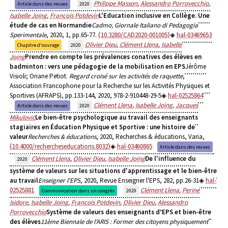
Philippe Masson
,
Alessandro Porrovecchio
,
Article dans des revues
2020
Isabelle Joing
,
François Potdevin
L'Education inclusive en Collège. Une
étude de cas en Normandie
Cadmo, Giornale Italiano di Pedagogia
Sperimentale
, 2020, 1, pp.65-77.
⟨10.3280/CAD2020-001005⟩
hal-03469653
Olivier Dieu
,
Clément Llena
,
Isabelle
Chapitre d'ouvrage
2020
Joing
Prendre en compte les prévalences conatives des élèves en
badminton : vers une pédagogie de la mobilisation en EPS
Jérôme
Visioli; Oriane Petiot.
Regard croisé sur les activités de raquette
,
Association Francophone pour la Recherche sur les Activités Physiques et
Sportives (AFRAPS), pp.133-144, 2020, 978-2-910448-29-5
hal-02525864
Clément Llena
,
Isabelle Joing
,
Jacques
Article dans des revues
2020
Mikulovic
Le bien-être psychologique au travail des enseignants
stagiaires en Éducation Physique et Sportive : une histoire de
valeur
Recherches & éducations
, 2020, Recherches & éducations, Varia,
⟨10.4000/rechercheseducations.8032⟩
hal-03460865
Article dans des revues
Clément Llena
,
Olivier Dieu
,
Isabelle Joing
De l'influence du
2020
système de valeurs sur les situations d'apprentissage et le bien-être
au travail
Enseigner l'EPS
, 2020, Revue Enseigner l'EPS, 282, pp.26-31
hal-
02525881
Clément Llena
,
Perine
Communication dans un congrès
2020
Isidore
,
Isabelle Joing
,
Francois Potdevin
,
Olivier Dieu
,
Alessandro
Porrovecchio
Système de valeurs des enseignants d’EPS et bien-être
des élèves
11ème Biennale de l'ARIS : Former des citoyens physiquement