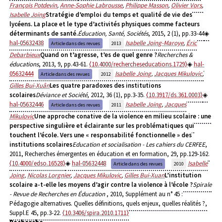
François Potdevin
,
Anne-Sophie Labrousse
,
Philippe Masson
,
Olivier Vors
,
Isabelle Joing
Stratégie d’emploi du temps et qualité de vie des
lycéens. La place et le type d’activités physiques comme facteurs
déterminants de santé.
Éducation, Santé, Sociétés
, 2015, 2 (1), pp.33-44
hal-05632438
Isabelle Joing-Maroye
,
Éric
Article dans des revues
2013
Debarbieux
Quand on t’agresse, t’es de quel genre ?
Recherches &
éducations
, 2013, 9, pp.43-61.
⟨10.4000/rechercheseducations.1729⟩
hal-
05632444
Isabelle Joing
,
Jacques Mikulovic
,
Article dans des revues
2012
Gilles Bui-Xuân
Les quatre paradoxes des institutions
scolaires
Déviance et Société
, 2012, 36 (1), pp.3-35.
⟨10.3917/ds.361.0003⟩
hal-05632446
Isabelle Joing
,
Jacques
Article dans des revues
2011
Mikulovic
Une approche conative de la violence en milieu scolaire : une
perspective singulière et éclairante sur les problématiques qui
touchent l’école. Vers une « responsabilité fonctionnelle » des
institutions scolaires
Education et socialisation - Les cahiers du CERFEE
,
2011, Recherches émergentes en éducation et en formation, 29, pp.129-162.
⟨10.4000/edso.16528⟩
hal-05632448
Isabelle
Article dans des revues
2010
Joing
,
Nicolas Lorgnier
,
Jacques Mikulovic
,
Gilles Bui-Xuan
L’institution
scolaire a-t-elle les moyens d’agir contre la violence à l’école ?
Spirale
- Revue de Recherches en Éducation
, 2010, Supplément au n° 45 :
Pédagogie alternatives. Quelles définitions, quels enjeux, quelles réalités ?,
Suppl.E 45, pp.3-22.
⟨10.3406/spira.2010.1711⟩