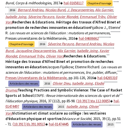
Burel, Corps & méthodologies
, 2017
hal-01658117
Chapitre d'ouvrage
Bernard Andrieu
,
Nicolas Burel
,
J. Descarpentries
,
Alix Garnier
,
2016
Isabelle Joing
,
Séverine Parayre
,
Xavier Riondet
,
Emmanuel Triby
,
Olivier
Vors
Recherches & Educations. Héritage des travaux d'Alfred Binet et
promotion de recherches innovantes en éducation
Fijalkow J., Etienne
R.
Les revues en sciences de l'éducation : mutations et permanences
,
Presses universitaires de la Méditerranée, 2016
hal-04606662
Séverine Parayre
,
Bernard Andrieu
,
Nicolas
Chapitre d'ouvrage
2016
Burel
,
Jacqueline Descarpentries
,
Alix Garnier
,
Isabelle Joing
,
Xavier
Riondet
,
Emmanuel Triby
,
Olivier Vors
Recherches & Educations.
Héritage des travaux d’Alfred Binet et promotion de recherches
innovantes en éducation
Jacques Fijalkow; Etienne Richard.
Les revues en
sciences de l’éducation : mutations et permanences, lire, publier, diffuser
,
Presses Universitaires de la Méditerranée
, pp.101-120, 2016
hal-04265310
Olivier Dieu
,
Isabelle Joing
,
Elodie
Article dans des revues
2016
Drumez
Teaching Practices and Symbolic Violence: The Case of Racket
Sports at School
STAPS : Revue internationale des sciences du sport et de
l'éducation physique
, 2016, 37 (112), pp.85-98.
⟨10.3917/sta.112.0085⟩
hal-
01474497
Isabelle Joing
,
Olivier
Article dans des revues
2015
Vors
Victimation et climat scolaire au collège : les vestiaires
d’éducation physique et sportive
Déviance et Société
, 2015, 39 (1), pp.51
- 71.
⟨10.3917/ds.391.0051⟩
hal-01474445
Article dans des revues
2015