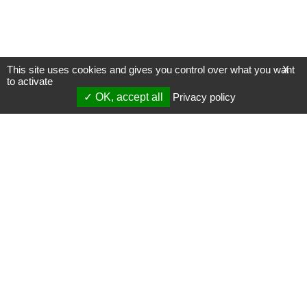
This site uses cookies and gives you control over what you want
X
to activate
OK, accept all
Privacy policy
Mentions légales
Gestion des cookies
Membres
S'inscrire à une formation
Support et vidéos