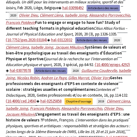
éduqués. Un défi pour les intervenants en milieux scolaire, sportif et des
loisirs
, Feb 2020, Liège, Belgique
hal-03098492
Article dans des revues
Olivier Dieu
,
Clément Llena
,
Isabelle Joing
,
Alessandro Porrovecchio
,
2020
François Potdevin
Fun to engage or engage to have fun? Study of
different teaching formats in physical education
Citius Altius Fortius –
Journal of Physical Education and Sport
, 2020, 20 (3), pp.1326-1335.
⟨10.7752/jpes.2020.03184⟩
hal-03122032
Article dans des revues
2020
Clément Llena
,
Isabelle Joing
,
Jacques Mikulovic
Systèmes de valeurs et
bien-être psychologique au travail des enseignants d'Éducation
Physique et Sportive
Ejournal de la recherche sur l’intervention en
éducation physique et sport
, 2020, 3 spécial, pp.64-92.
⟨10.4000/ejrieps.4292⟩
hal-03079578
Guillaume Coudevylle
,
Isabelle
Article dans des revues
2020
Joing
,
Nicolas Robin
,
Aodren Le Page
,
Gilles Marrot
,
Olivier Vors
Gestes
professionnels des enseignants d’EPS en contexte de violence
scolaire : stratégies usuelles et complémentaires
Contextes et
Didactiques
, 2020, Gestes professionnels et/ou en contexte, 16, pp.114-132.
⟨10.4000/ced.2456⟩
hal-02525858
Clément Llena
,
Chapitre d'ouvrage
2019
Isabelle Joing
,
Francois Potdevin
,
Alessandro Porrovecchio
,
Olivier Dieu
,
Jacques Mikulovic
L’engagement au travail des enseignants d’EPS : une
histoire de valeurs ?
Potdevin, François.
L'intervention dans les pratiques
physiques, sportives et artistiques : responsabilités et stratégies des acteurs :
[actes longs de la 10ème Biennale de l'ARIS, Lille les 19, 20 et 21 juin 2018]
,