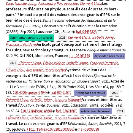
Dieu
,
Isabelle Joing
,
Alessandro Porrovecchio
,
Clément Llena
Les
professeurs d'éducation physique sont-ils des éducateurs hors-
pairs" ? Impact du profil des valeurs des enseignants d'EPS sur le
bien-être des élèves.
Semaine internationale de l'éducation et de la
formation (SIEF 2022)
, Observatoire de l'Education et de la Formation
(OBSEF), Sep 2022, Lausanne ( CH), Suisse
hal-04498323
Clément Llena
,
Isabelle Joing
,
Communication dans un congrès
2021
Francois J Potdevin
An Ecological Conceptualization of the strategy
for using new technology among PE teachers
Colloque international de
l'ACAPS
, Oct 2021, Montpellier, France
hal-03461199
Article dans des revues
Clément Llena
,
Périne Isidore
,
Isabelle Joing
,
François Potdevin
,
2021
Olivier Dieu
,
Alessandro Porrovecchio
Système de valeurs des
enseignants d’EPS et bien-être affectif des élèves
Ejournal de la
recherche sur l’intervention en éducation physique et sport
, 2021, Actes de
la 11 e Biennale de l’ARIS, Liège, 25-28 février 2020, Hors-Série n°4, pp.159-
182.
⟨10.4000/ejrieps.6494⟩
hal-03461076
Article dans des revues
2021
Clément Llena
,
Isabelle Joing
,
Jacques Mikulovic
Valeurs et bien-être au
travail
Éducation, Santé, Sociétés
, 2021, Éducation, Santé, Sociétés, 7 (2),
pp.63-84.
⟨10.17184/eac.4666⟩
hal-03621667
Article dans des revues
2021
Clément Llena
,
Isabelle Joing
,
Jacques Mikulovic
Valeurs et bien-être au
travail. Le cas des enseignants d’EPS
Éducation, Santé, Sociétés
, 2021, 7
(2), pp.63-83.
⟨10.17184/eac.9782813003836⟩
hal-03098528