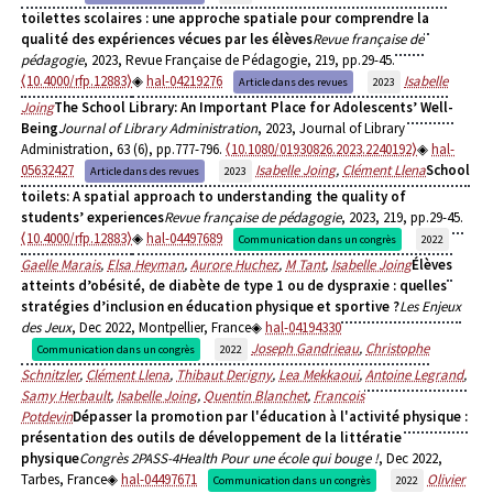
toilettes scolaires : une approche spatiale pour comprendre la
qualité des expériences vécues par les élèves
Revue française de
pédagogie
, 2023, Revue Française de Pédagogie, 219, pp.29-45.
⟨10.4000/rfp.12883⟩
hal-04219276
Isabelle
Article dans des revues
2023
Joing
The School Library: An Important Place for Adolescents’ Well-
Being
Journal of Library Administration
, 2023, Journal of Library
Administration, 63 (6), pp.777-796.
⟨10.1080/01930826.2023.2240192⟩
hal-
05632427
Isabelle Joing
,
Clément Llena
School
Article dans des revues
2023
toilets: A spatial approach to understanding the quality of
students’ experiences
Revue française de pédagogie
, 2023, 219, pp.29-45.
⟨10.4000/rfp.12883⟩
hal-04497689
Communication dans un congrès
2022
Gaelle Marais
,
Elsa Heyman
,
Aurore Huchez
,
M Tant
,
Isabelle Joing
Élèves
atteints d’obésité, de diabète de type 1 ou de dyspraxie : quelles
stratégies d’inclusion en éducation physique et sportive ?
Les Enjeux
des Jeux
, Dec 2022, Montpellier, France
hal-04194330
Joseph Gandrieau
,
Christophe
Communication dans un congrès
2022
Schnitzler
,
Clément Llena
,
Thibaut Derigny
,
Lea Mekkaoui
,
Antoine Legrand
,
Samy Herbault
,
Isabelle Joing
,
Quentin Blanchet
,
Francois
Potdevin
Dépasser la promotion par l'éducation à l'activité physique :
présentation des outils de développement de la littératie
physique
Congrès 2PASS-4Health Pour une école qui bouge !
, Dec 2022,
Tarbes, France
hal-04497671
Olivier
Communication dans un congrès
2022