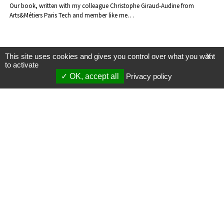
Our book, written with my colleague Christophe Giraud-Audine from
Arts&Métiers Paris Tech and member like me…
This site uses cookies and gives you control over what you want
X
to activate
OK, accept all
Privacy policy
Mentions légales
Gestion des cookies
Membres
S'inscrire à une formation
Support et vidéos