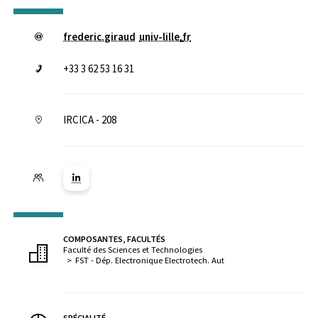
frederic.giraud
univ-lille
.
fr
+33 3 62 53 16 31
IRCICA - 208
Lien vers la page Linkedin ( Nouvelle fenêtre)
COMPOSANTES, FACULTÉS
Faculté des Sciences et Technologies
FST - Dép. Electronique Electrotech. Aut
SPÉCIALITÉ