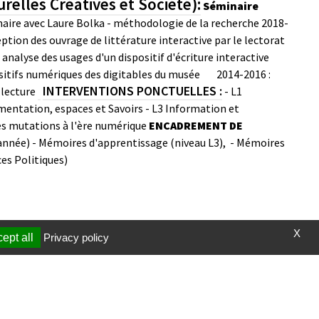
relles Créatives et Société):
Séminaire
naire avec Laure Bolka - méthodologie de la recherche
2018-
eption des ouvrage de littérature interactive par le lectorat
 analyse des usages d'un dispositif d'écriture interactive
ositifs numériques des digitables du musée
2014-2016 :
INTERVENTIONS PONCTUELLES :
 lecture
- L1
mentation, espaces et Savoirs
- L3 Information et
ses mutations à l'ère numérique
ENCADREMENT
DE
année)
- Mémoires d'apprentissage (niveau L3),
- Mémoires
es Politiques)
X
ept all
Privacy policy
t et vidéos
Page mise à jour le 09/10/2023 (10:26)