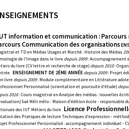
NSEIGNEMENTS
UT information et communication :
Parcours m
arcours Communication des organisations
ENS
gistral et TD en Médias Usages et Marché : Histoire des Médias
20
miologie de l'Image dans le livre
depuis 2009
: Accompagnement en 
tiers du livre (CV lettre et recherche de stage)
depuis 2010
: Organ
ENSEIGNEMENT DE 2ÈME ANNÉE
ntrée
depuis 2009
: Projet éd
un livre
depuis 2009
: Module complémentaire en Littérature adol
ofessionnel Personnalisé (orientation et poursuite d'étude)
depui
puis 2016
: Cours magistral en Analyse des médias : nouvelles écrit
évaluation)
Saé Méli mélo - Maison d'édition école - responsable 
Licence Professionnelle
tionale des IUT Métiers du livre
tation des Pratiques de lecture
Techniques d'expression - méthod
ojet Professionnel Personnalisé : accompagnement individuel - CV