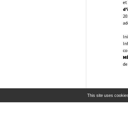
et
d'
20
ad
In
In
co
MÉ
de
This site uses cookie
Mentions légales
Gestion des cookies