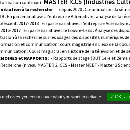
MASTER ICCS (Industries Cultu
 formation continue)
initiation à la recherche
depuis 2020 : Co-animation du sémi
19 : En partenariat avec l'entreprise Adrenalivre : analyse de la réc
olescent.
2017-2018 : En partenariat avec l'entreprise Adrenalivre :
2016-2017 : En partenariat avec le Louvre-Lens : Analyse des disp
itiation à la recherche sur les usages des dispositifs numériques de
formation et communication : cours magistral en Lieux de la docu
mmunication : Cours magistral en Histoire de la télévision et de 
MOIRES et RAPPORTS :
- Rapports de stage (DUT 1ère et 2ème 
 Recherche (niveau MASTER 2 ICCS - Master MEEF - Master 2 Scienc
s and gives you control over what you want to activate
OK, acc
Membres
S'inscrire à une formation
Suppor