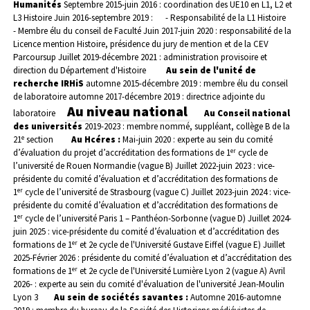
Humanités
Septembre 2015-juin 2016 : coordination des UE10 en L1, L2 et
L3 Histoire
Juin 2016-septembre 2019 :
- Responsabilité de la L1 Histoire
- Membre élu du conseil de Faculté
Juin 2017-juin 2020 : responsabilité de la
Licence mention Histoire, présidence du jury de mention et de la CEV
Parcoursup
Juillet 2019-décembre 2021 : administration provisoire et
direction du Département d'Histoire
Au sein de l'unité de
recherche IRHiS
automne 2015-décembre 2019 : membre élu du conseil
de laboratoire
automne 2017-décembre 2019 : directrice adjointe du
Au niveau national
laboratoire
Au Conseil national
des universités
2019-2023 : membre nommé, suppléant, collège B de la
e
21
section
Au Hcéres :
Mai-juin 2020 : experte au sein du comité
er
d’évaluation du projet d’accréditation des formations de 1
cycle de
l’université de Rouen Normandie (vague B)
Juillet 2022-juin 2023 : vice-
présidente du comité d’évaluation et d’accréditation des formations de
er
1
cycle de l’université de Strasbourg (vague C)
Juillet 2023-juin 2024 : vice-
présidente du comité d’évaluation et d’accréditation des formations de
er
1
cycle de l’université Paris 1 – Panthéon-Sorbonne (vague D)
Juillet 2024-
juin 2025 : vice-présidente du comité d’évaluation et d’accréditation des
er
formations de 1
et 2e cycle de l'Université Gustave Eiffel (vague E)
Juillet
2025-Février 2026 : présidente du comité d’évaluation et d’accréditation des
er
formations de 1
et 2e cycle de l'Université Lumière Lyon 2 (vague A)
Avril
2026- : experte au sein du comité d'évaluation de l'université Jean-Moulin
Lyon 3
Au sein de sociétés savantes :
Automne 2016-automne