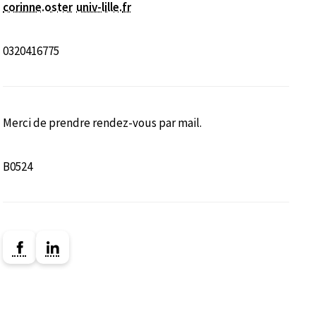
corinne.oster
univ-lille
.
fr
0320416775
Merci de prendre rendez-vous par mail.
B0524
Lien vers la page Facebook ( Nouvelle fenêtre)
Lien vers la page Linkedin ( Nouvelle fenêtre
nêtre)
enêtre)
ne nouvelle fenêtre)