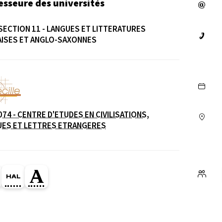
esseure des universités
SECTION 11 - LANGUES ET LITTERATURES
AISES ET ANGLO-SAXONNES
e
074 - CENTRE D'ETUDES EN CIVILISATIONS,
UES ET LETTRES ETRANGERES
ge Orcid du membre (Ouverture dans une nouvelle fe
HAL corinne-oster (Ouverture dans une nouvelle f
Page Academia du membre (Ouverture dans u