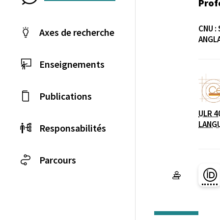
Prof
CNU :
Axes de recherche
ANGL
Enseignements
Publications
Laboratoire / équip
ULR 4
LANG
Responsabilités
Parcours
Pa