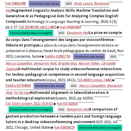
hal-04661440
Rudy Loock
,
Benjamin
Article dans des revues
2024
Holt
Augmented Linguistic Analysis Skills: Machine Translation and
Generative AI as Pedagogical Aids for Analyzing Complex English
Compounds
Technology in Language Teaching & Learning
, 2024, 6 (3),
pp.1-27.
⟨10.29140/tltl.v6n3.1489⟩
hal-04383404
Benjamin Holt
La prise en compte
Communication dans un congrès
2023
du corps dans l'enseignement des langues par visioconférence :
théorie et pratique
La place du corps dans l'enseignement tertiaire en
présentiel et à distance
, Haute école pédagogique du canton de Vaud, Nov
2023, Lausanne, Suisse
halshs-03981750
Article dans des revues
2023
Marco Cappellini
,
Benjamin Holt
,
Brigitte Bigi
,
Marion Tellier
,
Christelle
Zielinski
A multimodal corpus to study videoconference interactions
for techno-pedagogical competence in second language acquisition
and teacher education
Corpus
, 2023, 24 (1),
⟨10.4000/corpus.7440⟩
halshs-03794600
Marco Cappellini
,
Benjamin
Article dans des revues
2022
Holt
,
Yu-Yin Hsu
Multimodal alignment in telecollaboration: A
methodological exploration
System
, 2022, pp.102931.
⟨10.1016/j.system.2022.102931⟩
hal-03742054
Benjamin Holt
A comparison of
Communication dans un congrès
2022
gesture production between e-tandem pairs and foreign language
tutors in a desktop videoconferencing environment
ISGS 2022
, Jul
2022, Chicago, United States
hal-03656029
Communication dans un congrès