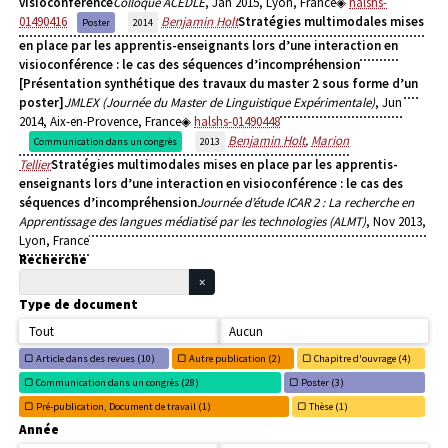
visioconférence
Colloque ACEDLE
, Jan 2015, Lyon, France
halshs-
01490416
Benjamin Holt
Stratégies multimodales mises
Poster
2014
en place par les apprentis-enseignants lors d’une interaction en
visioconférence : le cas des séquences d’incompréhension
[Présentation synthétique des travaux du master 2 sous forme d’un
poster]
JMLEX (Journée du Master de Linguistique Expérimentale)
, Jun
2014, Aix-en-Provence, France
halshs-01490448
Benjamin Holt
,
Marion
Communication dans un congrès
2013
Tellier
Stratégies multimodales mises en place par les apprentis-
enseignants lors d’une interaction en visioconférence : le cas des
séquences d’incompréhension
Journée d’étude ICAR 2 : La recherche en
Apprentissage des langues médiatisé par les technologies (ALMT)
, Nov 2013,
Lyon, France
Recherche
Type de document
Tout
Aucun
Article dans des revues (
10)
Autre publication (
2)
Chapitre d'ouvrage (
4)
Communication dans un congrès (
28)
Poster (
3)
Pré-publication, Document de travail (
1)
Thèse (
1)
Année