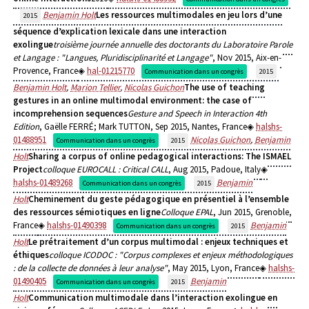
Benjamin Holt
Les ressources multimodales en jeu lors d’une
2015
séquence d’explication lexicale dans une interaction
exolingue
troisième journée annuelle des doctorants du Laboratoire Parole
et Langage : "Langues, Pluridisciplinarité et Langage"
, Nov 2015, Aix-en-
Provence, France
hal-01215770
Communication dans un congrès
2015
Benjamin Holt
,
Marion Tellier
,
Nicolas Guichon
The use of teaching
gestures in an online multimodal environment: the case of
incomprehension sequences
Gesture and Speech in Interaction 4th
Edition
, Gaëlle FERRÉ; Mark TUTTON, Sep 2015, Nantes, France
halshs-
01488951
Nicolas Guichon
,
Benjamin
Communication dans un congrès
2015
Holt
Sharing a corpus of online pedagogical interactions: The ISMAEL
Project
colloque EUROCALL : Critical CALL
, Aug 2015, Padoue, Italy
halshs-01489268
Benjamin
Communication dans un congrès
2015
Holt
Cheminement du geste pédagogique en présentiel à l’ensemble
des ressources sémiotiques en ligne
Colloque EPAL
, Jun 2015, Grenoble,
France
halshs-01490398
Benjamin
Communication dans un congrès
2015
Holt
Le prétraitement d’un corpus multimodal : enjeux techniques et
éthiques
colloque ICODOC : "Corpus complexes et enjeux méthodologiques
: de la collecte de données à leur analyse"
, May 2015, Lyon, France
halshs-
01490405
Benjamin
Communication dans un congrès
2015
Holt
Communication multimodale dans l’interaction exolingue en