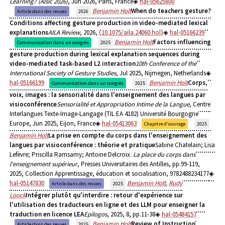
Learning? (Alsic 2026)
, Jun 2026, Paris, France
hal-05625800
Benjamin Holt
When do teachers gesture?
Article dans des revues
2026
Conditions affecting gesture production in video-mediated lexical
explanations
AILA Review
, 2026,
⟨10.1075/aila.24060.hol⟩
hal-05166239
Benjamin Holt
Factors influencing
Communication dans un congrès
2025
gesture production during lexical explanation sequences during
video-mediated task-based L2 interaction
10th Conference of the
International Society of Gesture Studies
, Jul 2025, Nijmegen, Netherlands
hal-05166199
Benjamin Holt
Corps,
Communication dans un congrès
2025
voix, images : la sensorialité dans l'enseignement des langues par
visioconférence
Sensorialité et Appropriation Intime de la Langue
, Centre
Interlangues Texte-Image-Langage (TIL EA 4182) Université Bourgogne
Europe, Jun 2025, Eijon, France
hal-05413063
Chapitre d'ouvrage
2025
Benjamin Holt
La prise en compte du corps dans l'enseignement des
langues par visioconférence : théorie et pratique
Sabine Chatelain; Lisa
Lefèvre; Priscilla Ramsamy; Antoine Delcroix.
La place du corps dans
l'enseignement supérieur
, Presses Universitaires des Antilles, pp.99-119,
2025, Collection Apprentissage, éducation et socialisation, 9782488234177
hal-05147830
Benjamin Holt
,
Rudy
Article dans des revues
2025
Loock
Intégrer plutôt qu'interdire : retour d'expérience sur
l'utilisation des traducteurs en ligne et des LLM pour enseigner la
traduction en licence LEA
Epilogos
, 2025, 8, pp.11-38
hal-05484157
Benjamin Holt
Review of Instruction
Article dans des revues
2025