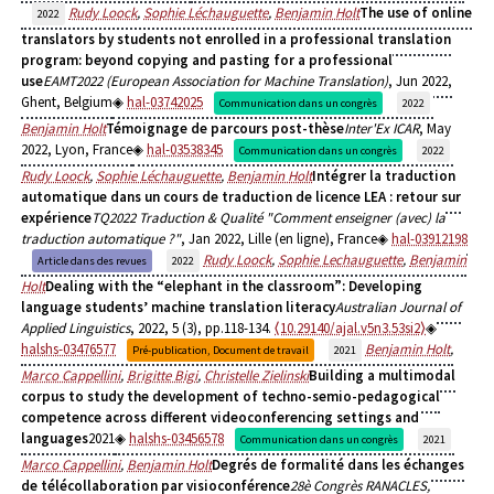
Rudy Loock
,
Sophie Léchauguette
,
Benjamin Holt
The use of online
2022
translators by students not enrolled in a professional translation
program: beyond copying and pasting for a professional
use
EAMT2022 (European Association for Machine Translation)
, Jun 2022,
Ghent, Belgium
hal-03742025
Communication dans un congrès
2022
Benjamin Holt
Témoignage de parcours post-thèse
Inter'Ex ICAR
, May
2022, Lyon, France
hal-03538345
Communication dans un congrès
2022
Rudy Loock
,
Sophie Léchauguette
,
Benjamin Holt
Intégrer la traduction
automatique dans un cours de traduction de licence LEA : retour sur
expérience
TQ2022 Traduction & Qualité "Comment enseigner (avec) la
traduction automatique ?"
, Jan 2022, Lille (en ligne), France
hal-03912198
Rudy Loock
,
Sophie Lechauguette
,
Benjamin
Article dans des revues
2022
Holt
Dealing with the “elephant in the classroom”: Developing
language students’ machine translation literacy
Australian Journal of
Applied Linguistics
, 2022, 5 (3), pp.118-134.
⟨10.29140/ajal.v5n3.53si2⟩
halshs-03476577
Benjamin Holt
,
Pré-publication, Document de travail
2021
Marco Cappellini
,
Brigitte Bigi
,
Christelle Zielinski
Building a multimodal
corpus to study the development of techno-semio-pedagogical
competence across different videoconferencing settings and
languages
2021
halshs-03456578
Communication dans un congrès
2021
Marco Cappellini
,
Benjamin Holt
Degrés de formalité dans les échanges
de télécollaboration par visioconférence
28è Congrès RANACLES,