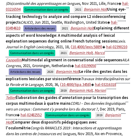
(Dis)continuité des apprentissages en langues
, Nov 2021, Lille, France
hal-
03216594
Benjamin Holt
Using eye-
Communication dans un congrès
2021
tracking technology to analyze and compare L2 videoconferencing
projects
CALICO
, Jun 2021, Seattle, Washington, United States
hal-
03494610
Benjamin Holt
Explaining different
Article dans des revues
2021
aspects of word knowledge: A multimodal analysis of lexical
explanation sequences during online French tutoring sessions
Lexis.
Journal in English Lexicology
, 2021, 18,
⟨10.4000/lexis.5889⟩
hal-02390210
Benjamin Holt
,
Marco
Communication dans un congrès
2021
Cappellini
Multimodal alignment in conversational side sequences
AILA
Congress
, 2021, Groningen, Netherlands
hal-03199050
Benjamin Holt
Le rôle des gestes dans les
Article dans des revues
2020
explications lexicales par visioconférence
Travaux Interdisciplinaires sur
la Parole et le Langage
, 2020, 36,
⟨10.4000/tipa.3458⟩
hal-03216318
Benjamin Holt
,
Marion
Communication dans un congrès
2019
Tellier
Élaboration des guides d'annotation pour la transcription des
corpus multimodaux à quatre mains
CORLI – Des données linguistiques
vers un corpus : Comment s’y prendre lors du doctorat ?
, Dec 2019, Paris,
France
hal-02482552
Benjamin
Communication dans un congrès
2019
Holt
Comparer deux dispositifs pédagogiques avec
l'oculométrie
Congrès RANACLES 2019 : Interactions et apprentissages
dans les centres de (ressources en) langues
, Nov 2019, Aix-en-Provence,