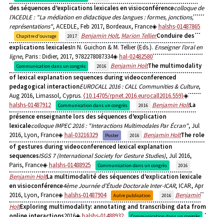
des séquences d’explications lexicales en visioconférence
colloque de
l’ACEDLE : "La médiation en didactique des langues : formes, jonctions,
représentations"
, ACEDLE, Feb 2017, Bordeaux, France
halshs-01487865
Benjamin Holt
,
Marion Tellier
Conduire des
Chapitre d'ouvrage
2017
explications lexicales
In N. Guichon & M. Tellier (Eds.).
Enseigner l’oral en
ligne
, Paris : Didier, 2017, 9782278087334
hal-02482580
Benjamin Holt
The multimodality
Communication dans un congrès
2016
of lexical explanation sequences during videoconferenced
pedagogical interaction
EUROCALL 2016 : CALL Communities & Culture
,
Aug 2016, Limassol, Cyprus.
⟨10.14705/rpnet.2016.eurocall2016.559⟩
halshs-01487912
Benjamin Holt
La
Communication dans un congrès
2016
présence enseignante lors des séquences d’explication
lexicale
colloque IMPEC 2016 : "Interactions Multimodales Par Écran"
, Jul
2016, Lyon, France
hal-03216329
Benjamin Holt
The role
Poster
2016
of gestures during videoconferenced lexical explanation
sequences
ISGS 7 (International Society for Gesture Studies)
, Jul 2016,
Paris, France
halshs-01488925
Communication dans un congrès
2016
Benjamin Holt
La multimodalité des séquences d’explication lexicale
en visioconférence
4ème Journée d’Étude Doctorale Inter-ICAR
, ICAR, Apr
2016, Lyon, France
halshs-01487904
Benjamin
Autre publication
2016
Holt
Exploring multimodality: annotating and transcribing data from
online interactions
2016
halshs-01488932
Communication dans un congrès