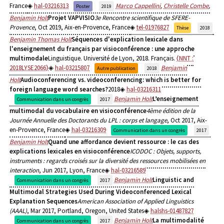
France
hal-03216313
Marco Cappellini
,
Christelle Combe
,
Poster
2019
Benjamin Holt
Projet VAPVISIO
3e Rencontre scientifique de SFERE-
Provence
, Oct 2019, Aix-en-Provence, France
tel-01976827
Thèse
2018
Benjamin Thomas Holt
Séquences d'explication lexicale dans
l'enseignement du français par visioconférence : une approche
multimodale
Linguistique. Université de Lyon, 2018. Français.
⟨NNT :
2018LYSE2066⟩
hal-03215807
Benjamin
Autre publication
2018
Holt
Audioconferencing vs. videoconferencing: which is better for
foreign language word searches?
2018
hal-03216311
Benjamin Holt
L’enseignement
Communication dans un congrès
2017
multimodal du vocabulaire en visioconférence
4ème édition de la
Journée Annuelle des Doctorants du LPL : corps et langage
, Oct 2017, Aix-
en-Provence, France
hal-03216309
Communication dans un congrès
2017
Benjamin Holt
Quand une affordance devient ressource : le cas des
explications lexicales en visioconférence
ICODOC : Objets, supports,
instruments : regards croisés sur la diversité des ressources mobilisées en
interaction
, Jun 2017, Lyon, France
hal-03216589
Benjamin Holt
Linguistic and
Communication dans un congrès
2017
Multimodal Strategies Used During Videoconferenced Lexical
Explanation Sequences
American Association of Applied Linguistics
(AAAL)
, Mar 2017, Portland, Oregon, United States
halshs-01487827
Benjamin Holt
La multimodalité
Communication dans un congrès
2017