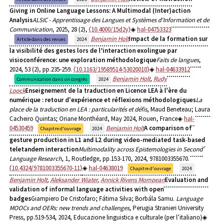
Giving in Online Language Lessons: A Multimodal (Inter)action
Analysis
ALSIC - Apprentissage des Langues et Systèmes d'Information et de
Communication
, 2025, 28 (2),
⟨10.4000/15d2y⟩
hal-04753323
Benjamin Holt
Impact de la formation sur
Article dans des revues
2024
la visibilité des gestes lors de l’interaction exolingue par
visioconférence: une exploration méthodologique
Faits de langues
,
2024, 53 (2), pp.235-259.
⟨10.1163/19589514-53020010⟩
hal-04633912
Benjamin Holt
,
Rudy
Communication dans un congrès
2024
Loock
Enseignement de la traduction en Licence LEA à l'ère du
numérique : retour d'expérience et réflexions méthodologiques
La
place de la traduction en LEA : particularités et défis
, Maud Beneteau; Laura
Cacheiro Quintas; Oriane Monthéard, May 2024, Rouen, France
hal-
04530459
Benjamin Holt
A comparison of
Chapitre d'ouvrage
2024
gesture production in L1 and L2 during video-mediated task-based
teletandem interaction
Multimodality across Epistemologies in Second
Language Research
, 1, Routledge, pp.153-170, 2024, 9781003355670.
⟨10.4324/9781003355670-11⟩
hal-04638019
Chapitre d'ouvrage
2024
Benjamin Holt
,
Aleksander Wiater
,
Annick Rivens Mompean
Evaluation and
validation of informal language activities with open
badges
Giampiero De Cristofaro; Fátima Silva; Borbála Samu.
Language
MOOCs and OERs: new trends and challenges
, Perugia Stranieri University
Press, pp.519-534, 2024, Educazione linguistica e culturale (per l’italiano)