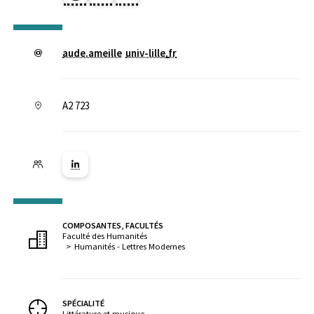
aude.ameille
univ-lille
.
fr
A2 723
Lien vers la page Linkedin ( Nouvelle fenêtre)
COMPOSANTES, FACULTÉS
Faculté des Humanités
Humanités - Lettres Modernes
SPÉCIALITÉ
Littérature et musique