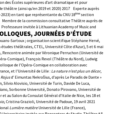
ion des Écoles supérieures d’art dramatique et pour
de théâtre (ainsi qu’en 2019 et 2020)
2017 Experte auprès
ème
22-2023) en tant que représentante du CNU 18
section
2
Membre de la commission consultative Théâtre auprès de
Professeure invitée à Lithuanian Academy of Music and
COLLOQUES, JOURNÉES D’ÉTUDE
ouans-Sartoux ; organisation scientifique Stéphane Hervé,
udes théâtrales, CTEL, Université Côte d'Azur), 5 et 6 mai
 », Rencontre animée par Véronique Perruchon (Université de
Opéra-Comique), François Revol (Théâtre du Nord), Ludwig
Colloque de l’Opéra-Comique en collaboration avec
ance, et l’Université de Lille :
La nature n’est plus un décor
,
 Rojus
d’ Eimuntas Nekrošius, d'après
Le Paradis
de Dante »
 Silvio Alovisio, Université de Turin, Davide De Luca,
iano, Sorbonne Université, Donato Pirovano, Université de
 et au Salon du Consulat Général d’Italie de Nice, les 18 et
uio
, Cristina Grazioli, Université de Padoue, 19 avril 2021
tional
Lumière matière
Université de Lille (France),
0
Universitaire invitée aux Rencontres du Studio-Théâtre # 5