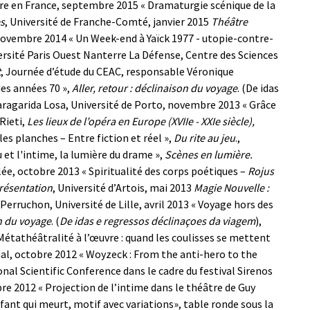
ière en France, septembre 2015
« Dramaturgie scénique de la
es
, Université de Franche-Comté, janvier 2015
Théâtre
 novembre 2014
« Un Week-end à Yaïck 1977 - utopie-contre-
ersité Paris Ouest Nanterre La Défense, Centre des Sciences
t
, Journée d’étude du CEAC, responsable Véronique
es années 70 »,
Aller, retour : déclinaison du voyage
. (De idas
aragarida Losa, Université de Porto, novembre 2013
« Grâce
 Rieti,
Les lieux de l’opéra en Europe (XVIIe - XXIe siècle),
 les planches – Entre fiction et réel »,
Du rite au jeu
.,
u et l'intime, la lumière du drame »,
Scènes en lumière.
lée, octobre 2013
« Spiritualité des corps poétiques –
Rojus
présentation
, Université d’Artois, mai 2013
Magie Nouvelle :
Perruchon, Université de Lille, avril 2013
« Voyage hors des
on du voyage
. (
De idas e regressos déclinaçoes da viagem
),
Métathéâtralité à l’œuvre : quand les coulisses se mettent
al, octobre 2012
« Woyzeck : From the anti-hero to the
onal Scientific Conference dans le cadre du festival Sirenos
bre 2012
« Projection de l’intime dans le théâtre de Guy
nfant qui meurt, motif avec variations», table ronde sous la