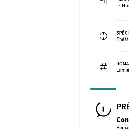
Hum
SPÉCI
Théâtr
DOMA
Lumiè
PR
Con
Human