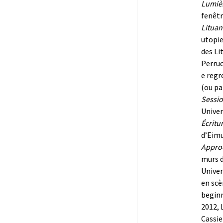
Lumièr
fenêtr
Lituan
utopie
des Li
Perruc
e regr
(ou pa
Sessio
Univer
Écritur
d’Eimu
Approc
murs d
Univer
en scè
beginn
2012, 
Cassie