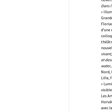
Dans l
« Illu
Grande
Floria
d’une 
colloq
théâtr
nouvel
vivant,
et des
water
Nord, 
Lille, 
« Lumi
visibl
Les Ar
Horvát
avec l