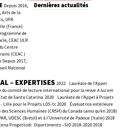
LE
Dernières actualités
Depuis 2016,
 Arts de la
ts, UFR
lle (France)
 programme de
acle, CEAC ULR
du Centre
rains (CEAC )
e
Depuis 2017,
eil National
AL – EXPERTISES
2022 Lauréate de l’Appel
u comité de lecture international pour la revue
A luz em
'État de Santa Catarina
2020 Lauréate de l’Appel à Projets
 Lille pour le Projets LDS-tc
2020 Évaluatrice extérieure
 des Sciences Humaines (CRSH) du Canada (ainsi qu’en 2018)
, UDESC (Brésil) et à l’Université de Padoue (Italie)
2018
 scena Progettodi Dipartimento –SID 2018-2020
2018