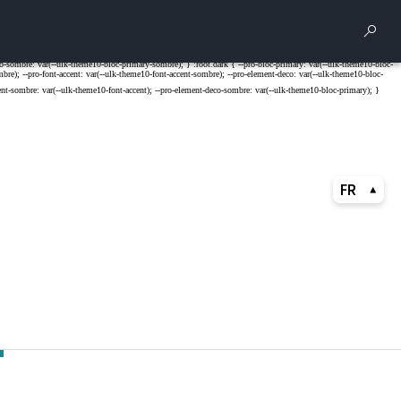
Rech
FR