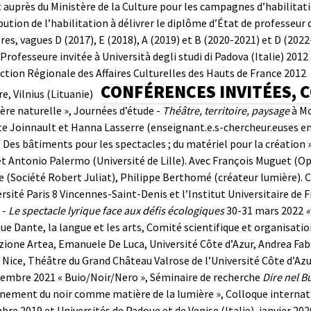
 auprès du Ministère de la Culture pour les campagnes d’habilitat
ibution de l’habilitation à délivrer le diplôme d’État de professeur 
res, vagues D (2017), E (2018), A (2019) et B (2020-2021) et D (20
rofesseure invitée à Università degli studi di Padova (Italie)
201
ection Régionale des Affaires Culturelles des Hauts de France
2012 
CONFÉRENCES INVITÉES, 
e, Vilnius (Lituanie)
ère naturelle », Journées d’étude -
Théa
tre, territoire, paysage
à M
te Joinnault et Hanna Lasserre (enseignant.e.s-chercheur.euses en ét
 Des bâtiments pour les spectacles ; du matériel pour la création
 et Antonio Palermo (Université de Lille). Avec François Muguet (
 (Société Robert Juliat), Philippe Berthomé (créateur lumière). 
ersité Paris 8 Vincennes-Saint-Denis et l’Institut Universitaire de Fr
 -
Le spectacle lyrique face aux défis écologiques
30-31 mars 2022
«
ue Dante, la langue et les arts, Comité scientifique et organisation,
ione Artea, Emanuele De Luca, Université Côte d’Azur, Andrea Fab
 Nice, Théâtre du Grand Château Valrose de l’Université Côte d’Azur
vembre 2021
« Buio/Noir/Nero », Séminaire de recherche
Dire nel B
ènement du noir comme matière de la lumière », Colloque interna
re 2019 et Universités de Padoue et de Venise (Italie), janvier 202