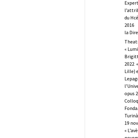
Expert
l’attr
du Hcé
2016 P
la Dir
Theatr
« Lumi
Brigit
2022
«
Lille)
Lepage
l’Univ
opus 2
Colloq
Fondaz
Turinà
19 no
« L’av
novemb