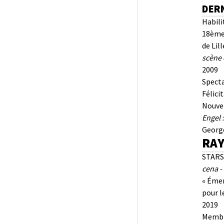
DER
Habili
18ème 
de Lill
scène 
2009 D
Specta
Félici
Nouvel
Engel 
Georg
RAY
STARS 
cena -
« Émer
pour l
2019 P
Membre