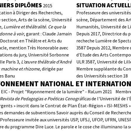
NIERS DIPLÔMES
SITUATION ACTUEL
2015
tation à Diriger des Recherches,
Professeure des universités,
section, Arts de la scène, Université
scène, Département des Ar
e,
Lumière et théâtralité. Ce que la
Humanités, Université de Li
donne à voir
, garant : Claude Jamain
Depuis 2017, Directrice du
octorat en Théâtre et Arts du
recheche Lumière de Spect
cle, mention Très Honorable avec
3587
Depuis 2012, Membre 
tations du jury, Université Sorbonne
d'Etude des Arts Contempo
le Paris 3,
L’œuvre théâtrale d’André
ULR 3587, Université de Lill
: machine et rhizome
, dirigée par
Membre suppléante du Cons
es Banu
des Universités section 18
ONNEMENT NATIONAL ET INTERNATION
EIC - Projet "Rayonnement de la lumière" - RaLum
2021 Membre d
 Revista de Pedagogias e Poéticas Cenográficas
de l'Université de l
gents » inscrit dans le Contrat de Plan État-Région « ISI-MESHS » -
es demandes de subventions Savoir auprès du Conseil de Recherche
rofesseure invitée aux universités USP, UFSJ, UFOP, UFRN, UNESPAR
 du programme Dire Luce. Le parole e le cose che illuminano la