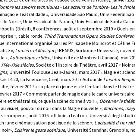
’ombre les savoirs techniques - Les acteurs de l’ombre- Les invisibl
minação e Teatralidade », Universidade São Paulo, Univ. Federal São
 do Norte, Univ. Estadual do Paraná, Univ. Estadual de Santa Catari
nópolis (Brésil), 8 conférences, août et septembre 2019
« Quels enj
reprise », table ronde.
Third Transnational Opera Studies Conferen
ue international organisé par les Pr. Isabelle Moindrot et Céline
alité »,
Lumière et Musique
, IREMUS, Sorbonne Université, novem
le »,
Authentique artifice
, Université de Montréal (Canada), mai 20
 XIXe-XXIe siècles
, Société d’Histoire du Théâtre, avril 2017
« Noir s
igns
, Université Toulouse Jean-Jaurès, mars 2017
« Magie et scienc
, Cie 14:20, La Faïencerie, Creil, mars 2017
Autour de
l’Institut Benj
Lille, février 2017
« La place du jeune et de l’enfant dans le théâtr
février 2017
« Comment parler de magie dans le cadre universitaire 
ère et théâtralité, ce que la scène donne à voir »,
Observer le théât
e au visuel, pouvoir du noir dans la Magie nouvelle »,
Machines, magi
ts trompeurs, août 2016
« Il buio a teatro », Università degli studi 
h : une cinématisation poétique de la scène »,
L’actualité d’Horvát
e noir»,
Eclairer le geste scénique
, Université Stendhal Grenoble, 