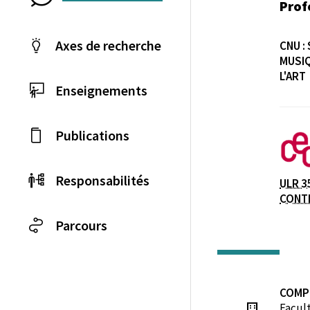
Prof
Axes de recherche
CNU :
MUSIQ
L'ART
Enseignements
Laboratoire / équip
Publications
Responsabilités
ULR 3
CONT
Parcours
COMP
Facul