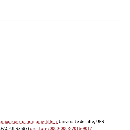
onique.perruchon
univ-lille
.
fr
Université de Lille, UFR
(CEAC-ULR3587)
orcid.org/0000-0003-2016-9017