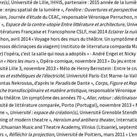
e(s),
Université de Lille, IHHiS, partenaire : 2015 année de la lum
e : enjeu spatial de la lumière »,
Fenêtre : Ouvertures et perspectiv
ien
, Journée d’étude du CEAC, responsable Véronique Perruchon,
 »,
Espace de la contre-utopie Entre littérature et architecture,
Univ
ttératures Française et Francophone CSLF, mai 2014
Eclairer la nui
hon, avril 2014
« Voyage hors des murs du théâtre. Un symptôme d
essos déclinaçoes da viagem) Instituto de literratura comparda M
r) l’opéra, c’est la salle qui nous a adoptés » - André Engel et Nicky
n « Hors les murs »
, Opéra-comique, novembre 2013
« Du jeu entre
sité Lille 3, novembre 2013
« Mélo de Henry Bernstein : Entre le cr
es et esthétiques de l’électricité,
Université Paris-Est Marne-la-Val
ntas Nekrosius, d’après le
Paradis
de Dante »,
Corps, Figure et Re
he transdisciplinaire et matière artistique
, responsable Véronique 
u théâtre. Un symptôme des années 70 »,
Aller, retour : déclinais
sité de littérature comparée, Porto (Portugal), novembre 2013
« 
ne »,
Université : espace de création(s)
, Université Grenoble Stendh
ing of modern theatre »,
Heroism and antihero theater
, Internati
Lithuanian Music and Theatre Academy, Vilnius (Lituanie), septem
rs »,
Réfléchir la projection
, Université de Poitiers, mars 2011
« L’e