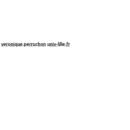
veronique.perruchon
univ-lille
.
fr