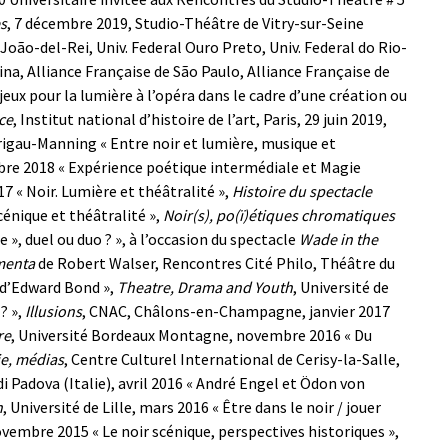
es
, 7 décembre 2019, Studio-Théâtre de Vitry-sur-Seine
 João-del-Rei, Univ. Federal Ouro Preto, Univ. Federal do Rio-
na, Alliance Française de São Paulo, Alliance Française de
eux pour la lumière à l’opéra dans le cadre d’une création ou
ce
, Institut national d’histoire de l’art, Paris, 29 juin 2019,
 Frigau-Manning
« Entre noir et lumière, musique et
bre 2018
« Expérience poétique intermédiale et Magie
17
« Noir. Lumière et théâtralité »,
Histoire du spectacle
cénique et théâtralité »,
Noir(s), po(ï)étiques chromatiques
e », duel ou duo ? », à l’occasion du spectacle
Wade in the
amenta
de Robert Walser, Rencontres Cité Philo, Théâtre du
e d’Edward Bond »,
Theatre, Drama and Youth
, Université de
? »,
Illusions
, CNAC, Châlons-en-Champagne, janvier 2017
re
, Université Bordeaux Montagne, novembre 2016
« Du
e, médias
, Centre Culturel International de Cerisy-la-Salle,
di Padova (Italie), avril 2016
« André Engel et Ödon von
h
, Université de Lille, mars 2016
« Être dans le noir / jouer
novembre 2015
« Le noir scénique, perspectives historiques »,