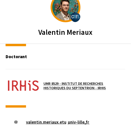
CENTRE NATIONAL DE LA RECH
Valentin
Meriaux
Doctorant
Laboratoire / équipe
UMR 8529 - INSTITUT DE RECHERCHES
( NOUVELLE FEN
HISTORIQUES DU SEPTENTRION - IRHIS
valentin.meriaux.etu
univ-lille
.
fr