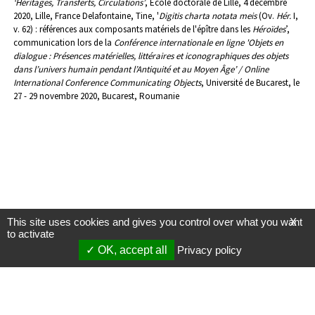
‘Héritages, Transferts, Circulations’
, École doctorale de Lille, 4 décembre
2020, Lille, France
Delafontaine, Tine, '
Digitis charta notata meis
(Ov.
Hér.
I,
v. 62) : références aux composants matériels de l'épître dans les
Héroïdes
’,
communication lors de la
Conférence internationale en ligne 'Objets en
dialogue : Présences matérielles, littéraires et iconographiques des objets
dans l’univers humain pendant l’Antiquité et au Moyen Âge’ / Online
International Conference Communicating Objects
, Université de Bucarest, le
27 - 29 novembre 2020, Bucarest, Roumanie
This site uses cookies and gives you control over what you want
X
to activate
OK, accept all
Privacy policy