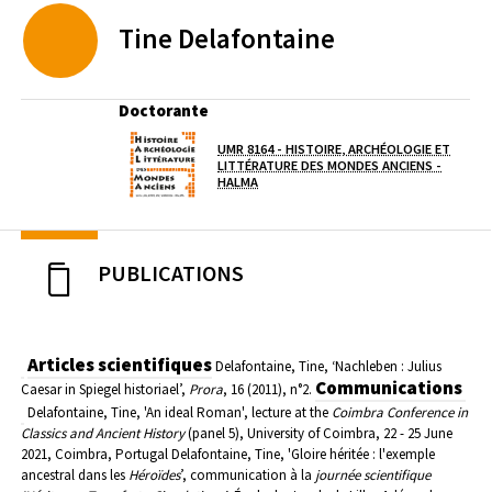
Tine
Delafontaine
Doctorante
UMR 8164 - HISTOIRE, ARCHÉOLOGIE ET
Laboratoire / équipe
LITTÉRATURE DES MONDES ANCIENS -
(OUVERTURE DANS UNE NOUVELLE FEN
HALMA
PUBLICATIONS
Articles scientifiques
Delafontaine, Tine, ‘Nachleben : Julius
Communications
Caesar in Spiegel historiael’,
Prora
, 16 (2011), n°2.
Delafontaine, Tine, 'An ideal Roman', lecture at the
Coimbra Conference in
Classics and Ancient History
(panel 5), University of Coimbra, 22 - 25 June
2021, Coimbra, Portugal
Delafontaine, Tine, 'Gloire héritée : l'exemple
ancestral dans les
Héroïdes
’, communication à la
journée scientifique