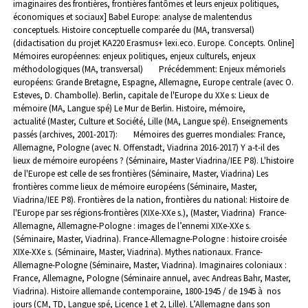
imaginaires des frontières, frontières fantômes et leurs enjeux politiques,
économiques et sociaux]
Babel Europe: analyse de malentendus
conceptuels. Histoire conceptuelle comparée du (MA, transversal)
(didactisation du projet KA220 Erasmus+ lexi.eco. Europe. Concepts. Online]
Mémoires européennes: enjeux politiques, enjeux culturels, enjeux
méthodologiques (MA, transversal)
Précédemment: Enjeux mémoriels
européens: Grande Bretagne, Espagne, Allemagne, Europe centrale (avec O.
Esteves, D. Chambolle).
Berlin, capitale de l'Europe du XXe s: Lieux de
mémoire (MA, Langue spé)
Le Mur de Berlin. Histoire, mémoire,
actualité (Master, Culture et Société, Lille (MA, Langue spé).
Enseignements
passés (archives, 2001-2017):
Mémoires des guerres mondiales: France,
Allemagne, Pologne (avec N. Offenstadt, Viadrina 2016-2017)
Y a-t-il des
lieux de mémoire européens ? (Séminaire, Master Viadrina/IEE P8).
L'histoire
de l'Europe est celle de ses frontières (Séminaire, Master, Viadrina)
Les
frontières comme lieux de mémoire européens (Séminaire, Master,
Viadrina/IEE P8).
Frontières de la nation, frontières du national: Histoire de
l'Europe par ses régions-frontières (XIXe-XXe s.), (Master, Viadrina)
France-
Allemagne, Allemagne-Pologne : images de l’ennemi XIXe-XXe s.
(Séminaire, Master, Viadrina).
France-Allemagne-Pologne : histoire croisée
XIXe-XXe s. (Séminaire, Master, Viadrina).
Mythes nationaux. France-
Allemagne-Pologne (Séminaire, Master, Viadrina).
Imaginaires coloniaux :
France, Allemagne, Pologne (Séminaire annuel, avec Andreas Bahr, Master,
Viadrina).
Histoire allemande contemporaine, 1800-1945 / de 1945 à nos
jours (CM, TD, Langue spé, Licence 1 et 2, Lille).
L’Allemagne dans son