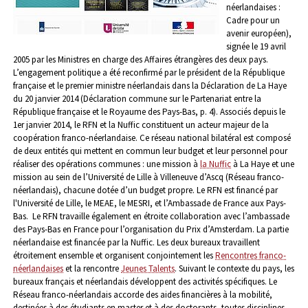
néerlandaises :
Cadre pour un
avenir européen),
signée le 19 avril
2005 par les Ministres en charge des Affaires étrangères des deux pays.
L’engagement politique a été reconfirmé par le président de la République
française et le premier ministre néerlandais dans la Déclaration de La Haye
du 20 janvier 2014 (Déclaration commune sur le Partenariat entre la
République française et le Royaume des Pays-Bas, p. 4). Associés depuis le
1er janvier 2014, le RFN et la Nuffic constituent un acteur majeur de la
coopération franco-néerlandaise.
Ce réseau national bilatéral est composé
de deux entités qui mettent en commun leur budget et leur personnel pour
réaliser des opérations communes : une mission à
la Nuffic
à La Haye et une
mission au sein de l’Université de Lille à Villeneuve d’Ascq (Réseau franco-
néerlandais), chacune dotée d’un budget propre. Le RFN est financé par
l'Université de Lille, le MEAE, le MESRI, et l’Ambassade de France aux Pays-
Bas. Le RFN travaille également en étroite collaboration avec l’ambassade
des Pays-Bas en France pour l’organisation du Prix d’Amsterdam. La partie
néerlandaise est financée par la Nuffic. Les deux bureaux travaillent
étroitement ensemble et organisent conjointement les
Rencontres franco-
néerlandaises
et la rencontre
Jeunes Talents
. Suivant le contexte du pays, les
bureaux français et néerlandais développent des activités spécifiques.
Le
Réseau franco-néerlandais accorde des aides financières à la mobilité,
destinées à des étudiants en master et à des doctorants, toutes disciplines