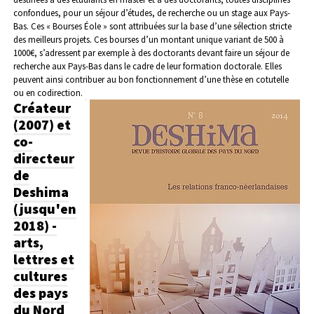
confondues, pour un séjour d’études, de recherche ou un stage aux Pays-
Bas. Ces « Bourses Éole » sont attribuées sur la base d’une sélection stricte
des meilleurs projets. Ces bourses d’un montant unique variant de 500 à
1000€, s’adressent par exemple à des doctorants devant faire un séjour de
recherche aux Pays-Bas dans le cadre de leur formation doctorale. Elles
peuvent ainsi contribuer au bon fonctionnement d’une thèse en cotutelle
ou en codirection.
Créateur
(2007) et
co-
directeur
de
Deshima
(jusqu'en
2018) -
arts,
lettres et
cultures
des pays
du Nord