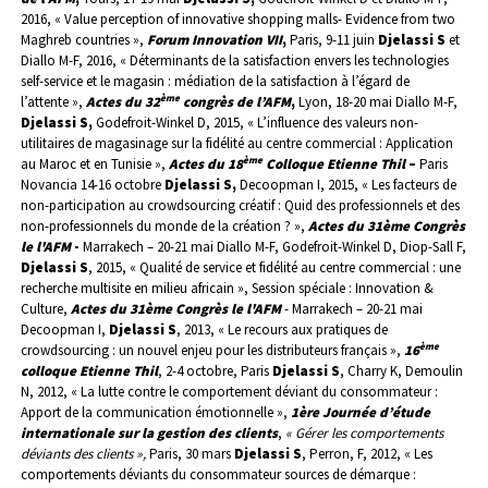
2016, « Value perception of innovative shopping malls- Evidence from two
Maghreb countries »,
Forum Innovation VII
,
Paris, 9-11 juin
Djelassi S
et
Diallo M-F, 2016, « Déterminants de la satisfaction envers les technologies
self-service et le magasin : médiation de la satisfaction à l’égard de
ème
l’attente »,
Actes du 32
congrès de l’AFM
,
Lyon, 18-20 mai
Diallo M-F,
Djelassi S,
Godefroit-Winkel D, 2015, « L’influence des valeurs non-
utilitaires de magasinage sur la fidélité au centre commercial : Application
ème
au Maroc et en Tunisie »,
Actes du 18
Colloque Etienne Thil
–
Paris
Novancia 14-16 octobre
Djelassi S,
Decoopman I, 2015, « Les facteurs de
non-participation au crowdsourcing créatif : Quid des professionnels et des
non-professionnels du monde de la création ? »,
Actes du 31ème Congrès
le l'AFM
-
Marrakech – 20-21 mai
Diallo M-F, Godefroit-Winkel D, Diop-Sall F,
Djelassi S
, 2015, « Qualité de service et fidélité au centre commercial : une
recherche multisite en milieu africain », Session spéciale : Innovation &
Culture,
Actes du 31ème Congrès le l'AFM
- Marrakech – 20-21 mai
Decoopman I,
Djelassi S
, 2013, « Le recours aux pratiques de
ème
crowdsourcing : un nouvel enjeu pour les distributeurs français »,
16
colloque Etienne Thil
, 2-4 octobre, Paris
Djelassi S
, Charry K, Demoulin
N, 2012, « La lutte contre le comportement déviant du consommateur :
Apport de la communication émotionnelle »,
1ère Journée d’étude
internationale sur la gestion des clients
,
« Gérer les comportements
déviants des clients »,
Paris, 30 mars
Djelassi S
, Perron, F, 2012, « Les
comportements déviants du consommateur sources de démarque :