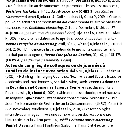
460
(HCERES B/FNEGE 3/CNRS 3/)
Odou P,
Djelassi S
, Belvaux B, 2009,
« De l’achat malin au détournement de promotion : le cas des ODRistes »,
Décisions Marketing
, N° 55, Juillet-Septembre
(CNRS 3,
pas d’autres
classements à date
)
Djelassi S
, Collin-Lachaud I, Odou P, 2009, « Crise du
pouvoir d’achat : du comportement des consommateurs aux réponses des
distributeurs »,
Décisions Marketing
, Octobre-Décembre, N° 56, pp. 37-
46
(CNRS 3,
pas d’autres classements à date
)
Djelassi S
, Camus S, Odou
P, 2007, « Explorer la relation au temps du shopper et ses déterminants »,
Revue Française de Marketing
, Avril, N°212, 2/5 (nc)
Djelassi S
, Ferrandi
J-M, 2006, « L’influence de la perception du temps sur le comportement
d’achat par catalogue »,
Revue Française de Gestion
, 32, 162, p. 161-175.
(CNRS 4,
pas d’autres classements à date
)
Actes de congrès, de colloques ou de journées à
comités de lecture avec actes
Diallo MF,
Djelassi S
, Fadairo M
(2022),
«
Retailing in Emerging Countries: New Trends and Specific Issues for
Academics and Practionners
»,
Special Session,
28th Recent Advances
in Retailing and Consumer Science Conference
, Baveno, Italy
Boudkouss H,
Djelassi S
, 2020, «
Utilisation des technologies interactives
ème
en magasin : que devient l’attachement consommateur-vendeur ? », 19
Journées Normandes de Recherche sur la Consommation (JNRC), Caen (19
& 20 novembre)
Boudkouss H,
Djelassi S
, 2020, «
Les technologies
interactives en magasin : vers une compréhension des relations entre
ème
l’interactivité et la valeur perçue »,
19
Colloque sur le Marketing
Digital
, Université Paris 1 Panthéon Sorbonne, Paris (3 et 4 septembre)