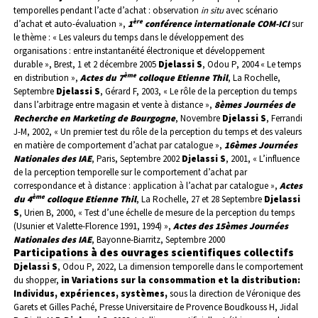
temporelles pendant l’acte d’achat : observation
in
situ
avec scénario
ère
d’achat et auto-évaluation »,
1
conférence internationale COM-ICI
sur
le thème : « Les valeurs du temps dans le développement des
organisations : entre instantanéité électronique et développement
durable », Brest, 1 et 2 décembre 2005
Djelassi S
, Odou P, 2004 « Le temps
ème
en distribution »,
Actes du 7
colloque Etienne Thil
, La Rochelle,
Septembre
Djelassi S
, Gérard F, 2003, « Le rôle de la perception du temps
dans l’arbitrage entre magasin et vente à distance »,
8èmes Journées de
Recherche en Marketing de Bourgogne
, Novembre
Djelassi S
, Ferrandi
J-M, 2002, « Un premier test du rôle de la perception du temps et des valeurs
en matière de comportement d’achat par catalogue »,
16èmes Journées
Nationales des IAE
, Paris, Septembre 2002
Djelassi S
, 2001, « L’influence
de la perception temporelle sur le comportement d’achat par
correspondance et à distance : application à l’achat par catalogue »,
Actes
ème
du 4
colloque Etienne Thil
, La Rochelle, 27 et 28 Septembre
Djelassi
S
, Urien B, 2000, « Test d’une échelle de mesure de la perception du temps
(Usunier et Valette-Florence 1991, 1994) »,
Actes des 15èmes Journées
Nationales des IAE
, Bayonne-Biarritz, Septembre 2000
Participations à des ouvrages scientifiques collectifs
Djelassi S
, Odou P, 2022, La dimension temporelle dans le comportement
du shopper,
in Variations sur la consommation et la distribution:
Individus, expériences, systèmes,
sous la direction de Véronique des
Garets et Gilles Paché, Presse Universitaire de Provence
Boudkouss
H, Jidal