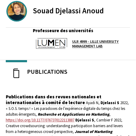
Souad
Djelassi Anoud
Professeure des universités
ULR 4999 - LILLE UNIVERSITY
Laboratoire / équipe
MANAGEMENT LAB
PUBLICATIONS
Publications dans des revues nationales et
internationales à comité de lecture
Ayadi N,
Djelassi S
2022,
« S.O.S. temps ! » Les paradoxes de l’expérience digitale du temps chez les
adultes émergents,
Recherche et Applications en Marketing
,
https://doi.org/10.1177/0767370122113887
Djelassi S
, Cambier F 2022,
Creative crowdsourcing: understanding participation barriers and levers
from a heterogeneous crowd perspective,
Journal of Marketing