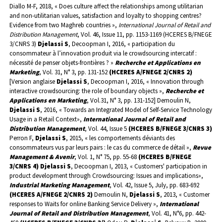
Diallo M-F, 2018, « Does culture affect the relationships among utilitarian
and non-utilitarian values, satisfaction and loyalty to shopping centres?
Evidence from two Maghreb countries »,
International Journal of Retail and
Distribution Management
, Vol. 46, Issue 11, pp. 1153-1169 (HCERES B/FNEGE
3/CNRS 3)
Djelassi S
, Decoopman I, 2016, « participation du
consommateur à l’innovation produit via le crowdsourcing intercatif :
nécessité de penser objets-frontières ? »
Recherche et Applications en
Marketing
, Vol. 31, N° 3, pp. 131-152
(HCERES A/FNEGE 2/CNRS 2)
[Version anglaise
Djelassi S
, Decoopman I, 2016, « Innovation through
interactive crowdsourcing: the role of boundary objects »,
Recherche et
Applications en Marketing
, Vol.31, N° 3, pp. 131-152]
Demoulin N,
Djelassi S
, 2016, « Towards an Integrated Model of Self-Service Technology
Usage in a Retail Context»,
International Journal of Retail and
Distribution Management
, Vol. 44, Issue 5
(HCERES B/FNEGE 3/CNRS 3)
Perron F,
Djelassi S
, 2015, « les comportements déviants des
consommateurs vus par leurs pairs : le cas du commerce de détail »,
Revue
Management & Avenir
,
Vol. 1, N° 75, pp. 55-68
(HCERES B/FNEGE
3/CNRS 4)
Djelassi S
, Decoopman I, 2013, « Customers' participation in
product development through Crowdsourcing: Issues and implications»,
Industrial Marketing Management
, Vol. 42, Issue 5, July, pp. 683-692
(HCERES A/FNEGE 2/CNRS 2)
Demoulin N,
Djelassi S
, 2013, « Customer
responses to Waits for online Banking Service Delivery »,
International
Journal of Retail and Distribution Management
,
Vol. 41, N°6, pp. 442-