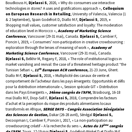
Boudkouss H,
Djelassi S
, 2020, «
Why do consumers use interactive
technologies in stores? A uses and gratifications approach »,
Colloquium
on European Research in Retailing
, University of Valencia, Valencia (1
& 2 September), Spain
Godefroit D, Diallo M.F,
Djelassi S
,
2019,
«
Shopping mall values, customer satisfaction and loyalty: The moderation
of education level in Morocco »,
Academy of Marketing Science
Conference
,
Vancouver (29-31 mai), Canada.
Djelassi S,
Cambier F,
Poncin I, 2019, « Consumers’ non-participation in creative crowdsourcing :
exploration through the lenses of meaning of work »,
Academy of
Marketing Science Conference
,
Vancouver (29-31 mai), Canada.
Djelassi S,
Belkhir M, Regany F, 2018, « The role of institutional logics in
market vanishing and revival: the case of a threatened heritage product “the
th
Tunisian Sefsari »,
11
European ACR conference
,
21-23 June, Ghent.
Diallo M-F,
Djelassi S,
2018, « Multiplicité des canaux de vente et
comportement de l’acheteur dans les pays émergents: Opportunités et défis
pour la distribution internationale », Session spéciale GIT « Distribution
dans les Pays Emergents »,
34ème congrès de l’AFM
,
Strasbourg, 16-18
mai
Diallo M.F, Diop-Sall F
,
Djelassi S,
2018, Comprendre les facteurs
d’achat et la perception du risque des produits alimentaires locaux
transformés en Afrique,
SERGE DAYS – Congrès Association Sénégalaise
des Sciences de Gestion
,
Dakar (26-28 avril), Sénégal
Djelassi S,
Decoopman I, Cambier F, Poncin I, 2017, « La non-participation au
ème
crowdsourcing créatif – A la recherche du sens »,
Actes du 33
congrès
de l’AFM
,
Tours, 17-19 mai
Djelassi S,
Godefroit-Winkel D et Diallo M-F,