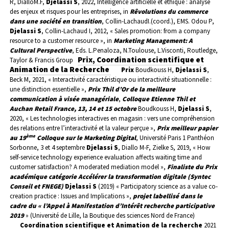
R, DialloM.F,
Djelassi S
, 2022, Intelligence artificielle et éthique : analyse
des enjeux et risques pour les entreprises, in
Rêvolutions du commerce
dans une société en transition
, Collin-LachaudI.(coord.), EMS.
Odou P,
Djelassi S
, Collin-Lachaud I, 2012, « Sales promotion: from a company
resource to a customer resource », in
Marketing Management: A
Cultural Perspective
, Eds. L.Penaloza, N.Toulouse, L.Visconti, Routledge,
Prix, Coordination scientifique et
Taylor & Francis Group
Animation de la Recherche
Prix
Boudkouss H,
Djelassi S
,
Beck M, 2021, « Interactivité caractéristique ou interactivité situationnelle :
une distinction essentielle »,
Prix Thil d’Or de la meilleure
communication à visée managériale
,
Colloque Etienne Thil et
Auchan Retail France, 13, 14 et 15 octobre
Boudkouss H,
Djelassi S
,
2020, «
Les technologies interactives en magasin : vers une compréhension
des relations entre l’interactivité et la valeur perçue »,
Prix meilleur papier
ème
au 19
Colloque sur le Marketing Digital
, Université Paris 1 Panthéon
Sorbonne, 3 et 4 septembre
Djelassi S
, Diallo M-F, Zielke S, 2019, « How
self-service technology experience evaluation affects waiting time and
customer satisfaction? A moderated mediation model »,
Finaliste du Prix
académique catégorie Accélérer la transformation digitale (Syntec
Conseil et FNEGE)
Djelassi S
(2019) « Participatory science as a value co-
creation practice : Issues and Implications »,
projet labellisé dans le
cadre du « l’Appel à Manifestation d’Intérêt recherche participative
2019
»
(Université de Lille, la Boutique des sciences Nord de France)
Coordination scientifique et Animation de la recherche
2021