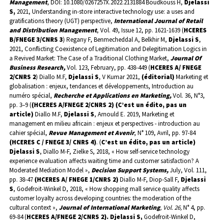
Management
, DOI: 10.1080/0267257X.2022.2131884
Boudkouss H,
Djelassi
S,
2021,
Understanding in-store interactive technology use: a uses and
gratifications theory (UGT) perspective,
International Journal of Retail
and Distribution Management
, Vol. 49, Issue 12, pp. 1621-1639 (
HCERES
B/FNEGE 3/CNRS 3
)
Regany F, Benmecheddal A, Belkhir M,
Djelassi S
,
2021, Conflicting Coexistence of Legitimation and Delegitimation Logics in
a Revived Market: The Case of a Traditional Clothing Market,
Journal Of
Business Research,
Vol. 123,
February, pp. 438-449 (
HCERES A/ FNEGE
2/CNRS 2
)
Diallo M.F,
Djelassi S
, V Kumar 2021,
(éditorial)
Marketing et
globalisation : enjeux, tendances et développements, Introduction au
numéro spécial,
Recherche et Applications en Marketing,
Vol. 36, N°3,
pp. 3–9 (
(HCERES A/FNEGE 2/CNRS 2) (C’est un édito, pas un
article)
Diallo M.F,
Djelassi S
, Arnould E. 2019, Marketing et
management en milieu africain : enjeux et perspectives - introduction au
cahier spécial,
Revue Management et Avenir
, N° 109, Avril, pp. 97-84
(HCERES C / FNEGE 3/ CNRS 4)
. (
C’est un édito, pas un article)
Djelassi S
, Diallo M-F, Zielke S, 2018, « How self-service technology
experience evaluation affects waiting time and customer satisfaction? A
Moderated Mediation Model »,
Decision Support Systems,
July, Vol. 111,
pp. 38-47
(HCERES A/ FNEGE 1/CNRS 2)
Diallo M-F,
Diop-Sall F,
Djelassi
S
,
Godefroit-Winkel D, 2018, « How shopping mall service quality affects
customer loyalty across developing countries: the moderation of the
cultural context »,
Journal of International Marketing
, Vol. 26,
N° 4, pp.
69-84 (
HCERES A/FNEGE 2/CNRS 2).
Djelassi S,
Godefroit-Winkel D,