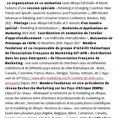
-
co organisation et co animation
(avec Mbaye Fall Diallo et Muriel
Fadairo) d’une
session spéciale
« Retailing in Emerging Countries: New
Trends and Specific Issues for Academics and Practionners
»
,
28th Recent
Advances in Retailing and Consumer Science Conference, Baveno, Italy
2021 -
Pilotage
(avec Mbaye Fall Diallo et V. Kumar)
d’un
numéro
spécial
« Marketing et Globalisation »,
Recherche et Applications en
Marketing
2019-2020 :
Coordination et animation de l’atelier
d’approfondissement
« Les méthodes interculturelles »,
Rencontres de
Printemps de l’AFM
,
02 décembre 2020.
Depuis 2017 :
Membre
fondateur et co-responsable du groupe d’intérêt thématique
de l’Association Française de Marketing GIT-AFM « Distribution
dans les pays émergents » de l’Association Française de
Marketing
- une vraie communauté de chercheurs issus de différentes
institutions et de différents pays autour de cette thématique (ex : Brésil,
Canada, Colombie, France, Maroc, Sénégal, Tunisie, Vietnam, etc.)
Page
web du GIT
https://www.afm-marketing.org/fr/content/git-distri-pays-
emergents
Depuis 2019 :
Membre fondateur et vice-présidente du
réseau Recherche Marketing sur les Pays d’Afrique (RMPA)
Objectif du réseau
: développer la recherche sur le marketing en Afrique,
nouer des relations entre chercheurs et professionnels du marketing en
milieu africain ; favoriser les collaborations et les publications scientifiques
sur le marketing en Afrique.
Membres du réseau
: une centaine de membres
basés dans plusieurs pays (Algérie, Belgique, Bénin, Cameroun, Canada,