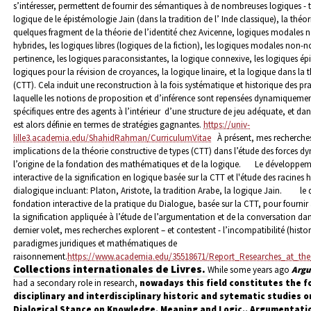
s’intéresser, permettent de fournir des sémantiques à de nombreuses logiques - te
logique de le épistémologie Jain (dans la tradition de l’ Inde classique), la thé
quelques fragment de la théorie de l’identité chez Avicenne, logiques modales 
hybrides, les logiques libres (logiques de la fiction), les logiques modales non-n
pertinence, les logiques paraconsistantes, la logique connexive, les logiques é
logiques pour la révision de croyances, la logique linaire, et la logique dans la 
(CTT). Cela induit une reconstruction à la fois systématique et historique des pra
laquelle les notions de proposition et d’inférence sont repensées dynamiquem
spécifiques entre des agents à l’intérieur d’une structure de jeu adéquate, et dans
est alors définie en termes de stratégies gagnantes.
https://univ-
lille3.academia.edu/ShahidRahman/CurriculumVitae
À présent, mes recherch
implications de la théorie constructive de types (CTT) dans l’étude des forces 
l’origine de la fondation des mathématiques et de la logique.
Le développem
interactive de la signification en logique basée sur la CTT et l'étude des racines 
dialogique incluant: Platon, Aristote, la tradition Arabe, la logique Jain
.
le
fondation interactive de la pratique du Dialogue, basée sur la CTT, pour fournir
la signification appliquée à l’étude de l’argumentation et de la conversation dan
dernier volet, mes recherches explorent – et contestent - l’incompatibilité (histo
paradigmes juridiques et mathématiques de
raisonnement.
https://www.academia.edu/35518671/Report_Researches_at_t
Collections internationales de Livres.
While some years ago
Arg
had a secondary role in research,
nowadays this field constitutes the f
disciplinary and interdisciplinary historic and sytematic studies 
Dialogical Stance on Knowledge, Meaning and Logic,, Argumentatio