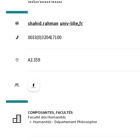
shahid.rahman
univ-lille
.
fr
0033(0)320417100
A3.359
Lien vers la page Facebook ( Nouvelle fenêtre)
COMPOSANTES, FACULTÉS
Faculté des Humanités
Humanités - Département Philosophie