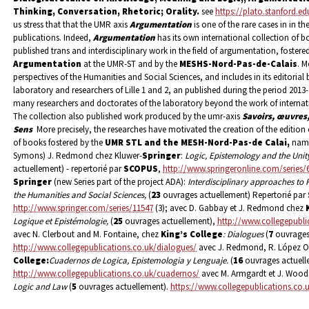
Thinking, Conversation, Rhetoric; Orality.
see
https://plato.stanford.ed
us stress that that the UMR axis
Argumentation
is one of the rare cases in in th
publications. Indeed,
Argumentation
has its own international collection of 
published trans and interdisciplinary work in the field of argumentation, fostere
Argumentation
at the UMR-ST and by the
MESHS-Nord-Pas-de-Calais
. M
perspectives of the Humanities and Social Sciences, and includes in its editoria
laboratory and researchers of Lille 1 and 2, an published during the period 2013
many researchers and doctorates of the laboratory beyond the work of internatio
The collection also published work produced by the umr-axis
Savoirs, œuvres,
Sens
More precisely, the researches have motivated the creation of the edition 
of books fostered by the
UMR STL and the MESH-Nord-Pas-de Calai,
nam
Symons) J. Redmond chez Kluwer-
Springer
:
Logic, Epistemology and the Unit
actuellement) - repertorié par
SCOPUS
,
http://www.springeronline.com/series/
Springer
(new Series part of the project ADA):
Interdisciplinary approaches to 
the Humanities and Social Sciences
,
(
23
ouvrages actuellement) Repertorié par
http://www.springer.com/series/11547
(3); avec D. Gabbay et J. Redmond chez
Logique et Epistémologie,
(
25
ouvrages actuellement),
http://www.collegepubli
avec N. Clerbout and M. Fontaine, chez
King’s College
: Dialogues
(
7
ouvrages
http://www.collegepublications.co.uk/dialogues/
avec J. Redmond, R. López O
College:
Cuadernos de Logica, Epistemologia y Lenguaje.
(
16
ouvrages actuell
http://www.collegepublications.co.uk/cuadernos/
avec M. Armgardt et J. Wood
Logic and Law
(
5
ouvrages actuellement).
https://www.collegepublications.co.