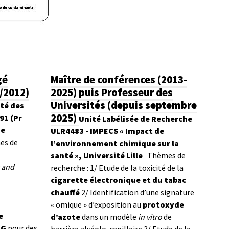
gé
Maître de conférences (2013-
2/2012)
2025) puis Professeur des
Universités (depuis septembre
té des
2025)
91 (Pr
Unité
Labélisée
de Recherche
de
ULR4483 - IMPECS « Impact de
es de
l’environnement chimique sur la
santé », Université Lille
Thèmes de
r and
recherche
:
1/ Etude de la toxicité de la
cigarette électronique et du tabac
chauffé
2/ Identification d’une signature
« omique » d’exposition au
protoxyde
e
d’azote
dans un modèle
in vitro
de
RG
pour des