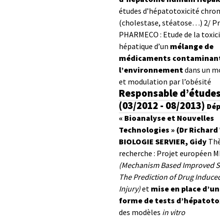
études d’hépatotoxicité chro
(cholestase, stéatose…)
2/ P
PHARMECO : Etude de la toxic
hépatique d’un
mélange de
médicaments contaminant
l’environnement
dans un m
et modulation par l’obésité
Responsable d’étude
(03/2012 - 08/2013)
Dé
« Bioanalyse et Nouvelles
Technologies » (Dr Richard
BIOLOGIE SERVIER, Gidy
Th
recherche :
Projet européen M
(
Mechanism Based Improved S
The Prediction of Drug Induced
Injury
)
et
mise en place d’un
forme de tests d’hépatoto
des modèles
in vitro