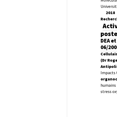
Moléculai
Universit
2018 
Recherc
Acti
poste
DEA et
06/200
Cellula
(Dr Rog
Antipoli
Impacts 
organoc
humains :
stress o