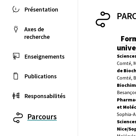
Présentation
PAR
Axes de
recherche
Form
unive
Enseignements
Sciences
Comté, M
de Bioc
Publications
Comté, 
Biochim
Besanço
Responsabilités
Pharmaco
et Moléc
Sophia-A
Parcours
Sciences
Nice/So