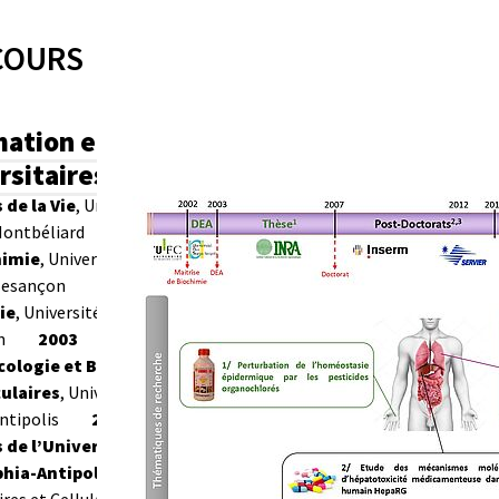
COURS
ation et diplômes
rsitaires
2000 DEUG
 de la Vie
, Université de Franche-
ontbéliard
2001 Licence
himie
, Université de Franche-
Besançon
2002 Maîtrise de
ie
, Université de Franche-Comté,
n
2003 DEA de
logie et Biologie Cellulaires
ulaires
, Université de Nice /
ntipolis
2007
Doctorat en
 de l’Université de
phia-Antipolis,
spécialité Aspects