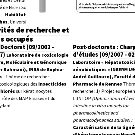
res et Cellulaires de la Biologie.
é de Nice / Sophia-Antipolis
Habilitation à Diriger les
hes
, Université de Lille
vités de recherche et
s occupés
 Doctorat (09/2002 -
Post-doctorats : Char
7)
d'études (09/2007 - 0
Laboratoire de Toxicologie
ire, Moléculaire et Génomique
Laboratoire « Hépatotoxici
er Rahmani), INRA de Sophia-
xénobiotiques » INSERM U9
s
Thème de recherche :
André Guillouzo), Faculté 
toxicologiques des
insecticides
Pharmacie de Rennes
Thèm
hlorés
sur kératinocytes
recherche :
1/ Projet européen
 rôle des MAP kinases et du
LIINTOP
(Optimisation of live
xydant
intestine in vitro models for
pharmacokinetics and
pharmacodynamics studies) :
Caractérisation de la ligné
d’hépatome humain Hepa