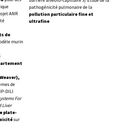
barrière alvéolo-capillaire
3/ Etude de la
nique
pathogénicité pulmonaire de la
rojet ANR
pollution particulaire fine et
ité
ultrafine
s de
odèle murin
s
partement
 Weaver),
èmes de
IP-DILI
ystems For
 Liver
e plate-
xicité
sur