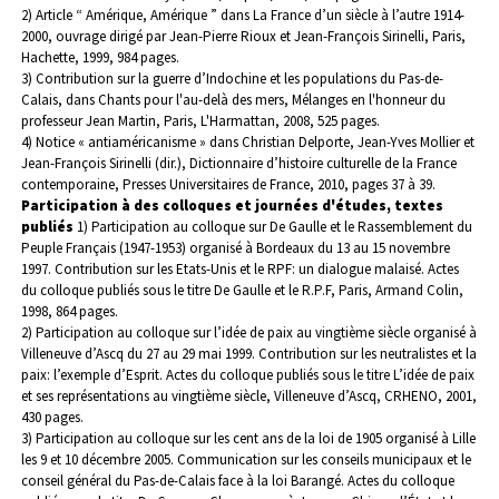
2) Article “ Amérique, Amérique ” dans La France d’un siècle à l’autre 1914-
2000, ouvrage dirigé par Jean-Pierre Rioux et Jean-François Sirinelli, Paris,
Hachette, 1999, 984 pages.
3) Contribution sur la guerre d’Indochine et les populations du Pas-de-
Calais, dans Chants pour l'au-delà des mers, Mélanges en l'honneur du
professeur Jean Martin, Paris, L'Harmattan, 2008, 525 pages.
4) Notice « antiaméricanisme » dans Christian Delporte, Jean-Yves Mollier et
Jean-François Sirinelli (dir.), Dictionnaire d’histoire culturelle de la France
contemporaine, Presses Universitaires de France, 2010, pages 37 à 39.
Participation à des colloques et journées d'études, textes
publiés
1) Participation au colloque sur De Gaulle et le Rassemblement du
Peuple Français (1947-1953) organisé à Bordeaux du 13 au 15 novembre
1997. Contribution sur les Etats-Unis et le RPF: un dialogue malaisé. Actes
du colloque publiés sous le titre De Gaulle et le R.P.F, Paris, Armand Colin,
1998, 864 pages.
2) Participation au colloque sur l’idée de paix au vingtième siècle organisé à
Villeneuve d’Ascq du 27 au 29 mai 1999. Contribution sur les neutralistes et la
paix: l’exemple d’Esprit. Actes du colloque publiés sous le titre L’idée de paix
et ses représentations au vingtième siècle, Villeneuve d’Ascq, CRHENO, 2001,
430 pages.
3) Participation au colloque sur les cent ans de la loi de 1905 organisé à Lille
les 9 et 10 décembre 2005. Communication sur les conseils municipaux et le
conseil général du Pas-de-Calais face à la loi Barangé. Actes du colloque