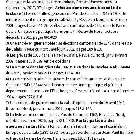
Calais après la seconde guerre mondiale, Presses Universitaires du
septentrion, 2017, 374 pages.
Articles dans revues à comité de
lecture
1) Les conseillers généraux du Pas-de-Calais de 1945 à 1958 : le
renouvellement d’un groupe notabiliaire? , Revue du Nord, janvier-mars
2001, pages 125 à 144. 2) Les élections cantonales de 1945 dans le Pas-de-
Calais. Un système politique transformé? , Revue du Nord, octobre-
décembre 2001, pages 801-820.
3) Une entrée en guerre froide : les élections cantonales de 1949 dans le Pas-
de-Calais, Revue du Nord, avril-juin 2002, pages 109 à 130.
4) Les grèves de 1953 dans le Pas-de-Calais, Revue du Nord, janvier-mars
2007, pages 105 à 138. Article cité dans
5) La violence dans les grèves de 1947 et 1948 dans le Pas-de-Calais, Revue
du Nord, janvier-mars 2011, pages 133 à 180.
6) La commission administrative et le conseil départemental du Pas-de-
Calais de 1940 à 1944 : sélectionner un personnel politique et gérer un
département au temps de l’Etat français, Revue du Nord, octobre-décembre
2014, pages 877 à 916.
7) Un accident de guerre froide : la catastrophe minière du 19 avril 1948,
Revue du Nord, janvier-mars 2016, pages 113 à 144.
8) La fédération communiste du Pas-de-Calais en 1962, Revue du Nord,
octobre-décembre 2016, pages 891 à 928.
Participation à des
ouvrages collectifs
1) Participation à Industrialisation et sociétés en
Europe occidentale (1880-1970), ouvrage coordonné par Jean-Paul Barriére
et Marc de Ferrière Le Vayer, Paris, Ellipses, 1998, 192 pages.