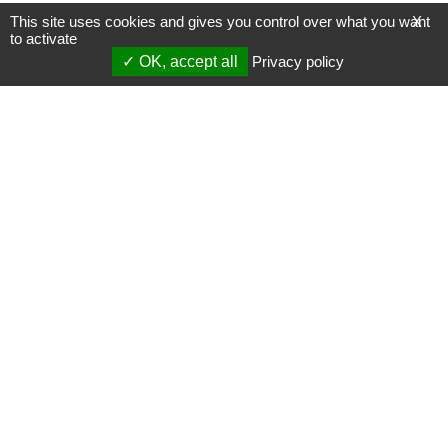
This site uses cookies and gives you control over what you want
X
to activate
OK, accept all
Privacy policy
Mentions légales
Gestion des cookies
Membres
S'inscrire à une formation
Support et vidéos
Page mise à jour le 09/04/2020 (18:42)