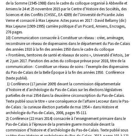
de la Somme (1945-1988) dans le cadre du colloque organisé à Abbeville et
Amiens le 24 et 25 novembre 2015 par le Centre d’Histoire des Sociétés, des
Sciences et des Conflits (CHSSC, EA 4289) de l’Université de Picardie Jules
Verne et consacré à Max Lejeune. Actes parus en 2017 : David Bellamy (dir.)
Max Lejeune (1909-1995) carrière politique d’un Picard, Amiens, Encrages,
276 pages.
10) Communication consacrée à Constituer un réseau : créer, aménager,
reconstruire un réseau de dispensaires dans le département du Pas-de-Calais
des années 1910 à la fin des années 1950 dans le cadre du colloque
« Frontières, territoires de santé et réseaux de soins », Université d’Artois, 1er
et 2 juin 2017. Parution des actes du colloque prévue pour 2018, titre de la
communication : Constituer un réseau de soins : l’exemple des dispensaires
du Pas-de-Calais de la Belle Époque à la fin des années 1950.
Conférence
(texte publié).
1) Conférence (17 janvier 2009) devant la commission départementale
d’histoire et d’archéologie du Pas-de-Calais sur les élections législatives
partielles de mai 1954 dans la deuxième circonscription du Pas-de-Calais.
Texte publié sous le titre « une conséquence de l’affaire Lecoeur dans le Pas-
de-Calais : la curieuse élection partielle de mai 1954 » dans Histoire et
archéologie du Pas-de-Calais, 2008, pages 95-111.
2) Conférence (22 mars 2014) consacrée à l’enseignement primaire dans le
Pas-de-Calais à l’épreuve de la première guerre mondiale devant la
commission d’histoire et d’archéologie du Pas-de-Calais. Texte publié sous
ce titre dans Histoire et archéologie du Pas-de-Calais, 2013, pages 101 à 121.