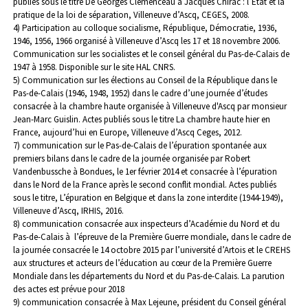
publiés sous le titre De Georges Clemenceau à Jacques Chirac : l’État et la
pratique de la loi de séparation, Villeneuve d’Ascq, CEGES, 2008.
4) Participation au colloque socialisme, République, Démocratie, 1936,
1946, 1956, 1966 organisé à Villeneuve d’Ascq les 17 et 18 novembre 2006.
Communication sur les socialistes et le conseil général du Pas-de-Calais de
1947 à 1958. Disponible sur le site HAL CNRS.
5) Communication sur les élections au Conseil de la République dans le
Pas-de-Calais (1946, 1948, 1952) dans le cadre d’une journée d’études
consacrée à la chambre haute organisée à Villeneuve d'Ascq par monsieur
Jean-Marc Guislin. Actes publiés sous le titre La chambre haute hier en
France, aujourd’hui en Europe, Villeneuve d’Ascq Ceges, 2012.
7) communication sur le Pas-de-Calais de l’épuration spontanée aux
premiers bilans dans le cadre de la journée organisée par Robert
Vandenbussche à Bondues, le 1er février 2014 et consacrée à l’épuration
dans le Nord de la France après le second conflit mondial. Actes publiés
sous le titre, L’épuration en Belgique et dans la zone interdite (1944-1949),
Villeneuve d’Ascq, IRHIS, 2016.
8) communication consacrée aux inspecteurs d’Académie du Nord et du
Pas-de-Calais à l’épreuve de la Première Guerre mondiale, dans le cadre de
la journée consacrée le 14 octobre 2015 par l’université d’Artois et le CREHS
aux structures et acteurs de l’éducation au cœur de la Première Guerre
Mondiale dans les départements du Nord et du Pas-de-Calais. La parution
des actes est prévue pour 2018
9) communication consacrée à Max Lejeune, président du Conseil général