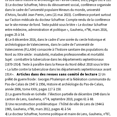
3) Le docteur Schaffner, héros du dévouement social, conférence organisée
dans le cadre de l’université populaire Mineurs du monde, université
d’Artois, faculté Jean Perrin, Lens (21 mai 2015). Conférence portant surtout
sur l’action médicale du docteur Schaffner. Compte rendu de la conférence
sur le site mineur de fond. Texte publié sous le titre « Le docteur Schaffner
entre médecine, administration et politique », Gauheria, n°96, mars 2016,
pages 25 à 54.
4) Le 8 décembre 2016, dans le cadre d’une soirée du cercle historique et
archéologique de Valenciennes, dans le cadre de l’université de
Valenciennes (FLLASH) consacrée à l’histoire sanitaire des populations du
Nord au XIXe siècle : insalubrité, maladies professionnelles et mortalité.
Sujet : combattre la tuberculose dans les départements septentrionaux
(1870-1914). Texte à paraître dans la Revue du Nord début 2018 sous le titre
« La lutte contre la tuberculose dans les départements septentrionaux avant
1914 ».
Articles dans des revues sans comité de lecture
1) Un
préfet de guerre froide : Georges Phalempin et la fédération communiste du
Pas-de-Calais de 1947 à 1956, Histoire et archéologie du Pas-de-Calais,
année 2006, tome XXIV, pages 117 à 150.
2) La guerre froide en Gohelle : l’élection partielle de décembre 1949 dans le
canton de Lens, Gauheria, n°74, septembre 2010, pages 61 à 68.
3) Une reconstruction problématique : l’hôtel de ville de Lens de 1944 à
1965, Gauheria, n°80, mars 2012, pages 41 à 54.
4) Le docteur Schaffner, homme politique et maire de Lens, Gauheria, n°87,