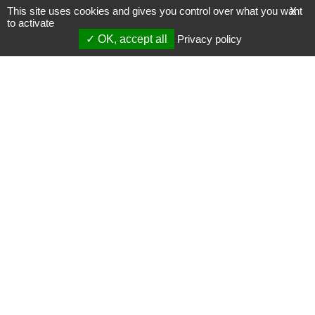
This site uses cookies and gives you control over what you want
X
to activate
OK, accept all
Privacy policy
Mentions légales
Gestion des cookies
Membres
S'inscrire à une formation
Support et vidéos
Page mise à jour le 23/08/2022 (14:37)