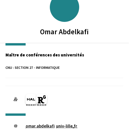
Omar
Abdelkafi
Maître de conférences des universités
CNU :
SECTION 27 - INFORMATIQUE
HAL omar-abdelkafi (Ouverture dans une nouvelle fenêtre)
Page Researchgate du membre (Ouverture dans une nouve
omar.abdelkafi
univ-lille
.
fr