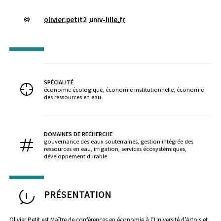
olivier.petit2
univ-lille
.
fr
SPÉCIALITÉ
économie écologique, économie institutionnelle, économie
des ressources en eau
DOMAINES DE RECHERCHE
gouvernance des eaux souterraines, gestion intégrée des
ressources en eau, irrigation, services écosystémiques,
développement durable
PRÉSENTATION
Olivier Petit est Maître de conférences en économie à l’Université d’Artois et