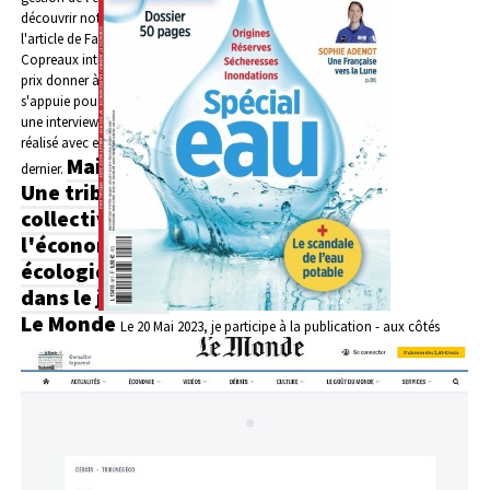
découvrir notamment
l'article de Fabienne
Copreaux intitulé "Quel
prix donner à l'eau?", qui
s'appuie pour partie sur
une interview que j'ai
réalisé avec elle en Mai
Mai 2023 -
dernier.
Une tribune
collective sur
l'économie
écologique
dans le journal
Le Monde
Le 20 Mai 2023, je participe à la publication - aux côtés