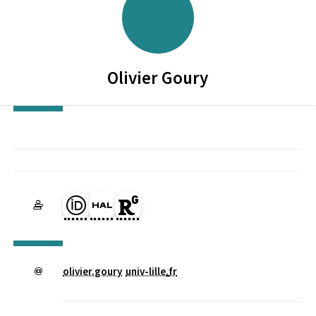
Olivier
Goury
Page Orcid du membre (Ouverture dans une nouvelle fenêtre)
HAL olivier-jm-goury (Ouverture dans une nouvelle fenêtr
Page Researchgate du membre (Ouverture dans une
olivier.goury
univ-lille
.
fr