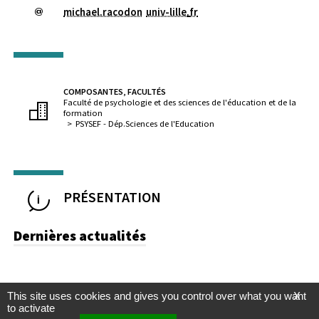
michael.racodon
univ-lille
.
fr
COMPOSANTES, FACULTÉS
Faculté de psychologie et des sciences de l'éducation et de la
formation
PSYSEF - Dép.Sciences de l'Education
PRÉSENTATION
Dernières actualités
This site uses cookies and gives you control over what you want
X
to activate