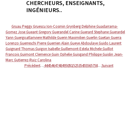
CHERCHEURS, ENSEIGNANTS,
INGÉNIEURS..
Gruau Peggy
Gruescu Ion-Cosmin
Grynberg Delphine
Guadarrama-
Gomez Jose
Gueant Gregory
Guerandel Carine
Guerard Stephane
Guerardel
Yann
Guergoatlariviere Mathilde
Guerin Maximilien
Guerlin Gaetan
Guerra
Lorenzo
Guerreschi Pierre
Guerrien Alain
Gueye Abdoulaye
Guido Laurent
Guignard Thomas
Guigon Isabelle
Guillemont-Estela Michele
Guillot
Francois
Guimont Clemence
Guin Ophelie
Guisgand Philippe
Guislin Jean-
Marc
Gutierrez-Ruiz Carolina
Précédent
…
44
45
46
47
48
49
50
51
52
53
54
55
56
57
58
…
Suivant