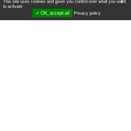
This site uses cookies and gives you control over what you want
X
to activate
OK, accept all
Privacy policy
Mentions légales
Gestion des cookies
Membres
S'inscrire à une formation
Support et vidéos
Page mise à jour le 07/03/2024 (10:15)