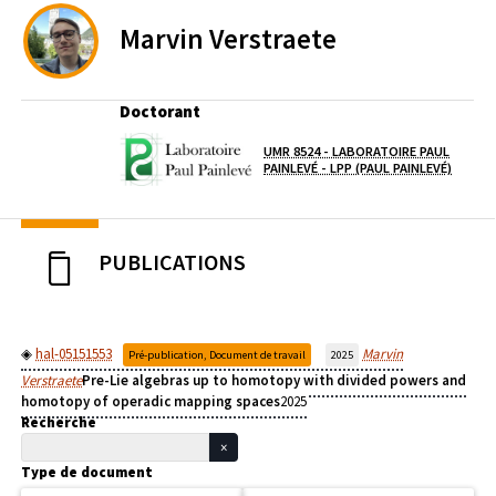
Marvin
Verstraete
Doctorant
UMR 8524 - LABORATOIRE PAUL
Laboratoire / équipe
(OUVER
PAINLEVÉ - LPP (PAUL PAINLEVÉ)
PUBLICATIONS
hal-05151553
Marvin
Pré-publication, Document de travail
2025
Verstraete
Pre-Lie algebras up to homotopy with divided powers and
homotopy of operadic mapping spaces
2025
Recherche
Type de document