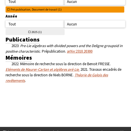
Tout
Aucun
Pré-publication, Document de travail (
1)
Année
Tout
Aucun
2025 (
1)
Publications
2023:
Pre-Lie algebras with divided powers and the Deligne groupoid in
positive characteristic
. Prépublication.
arXiv:2310.20300
Mémoires
2022. Mémoire de recherche sous la direction de Benoit FRESSE.
Eléments de Maurer-Cartan et algèbres pré-Lie
.
2021. Travaux encadrés de
recherche sous la direction de Niels BORNE.
Théorie de Galois des
revêtements
.