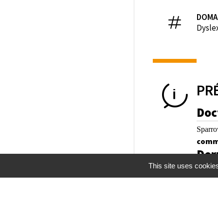
DOMA
Dysle
PR
Doc
Sparro
comm
Der
This site uses cookie
Mentions légales
Gestion des cookies