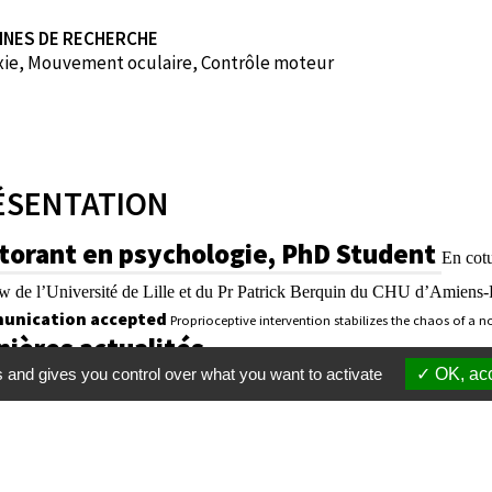
INES DE RECHERCHE
xie, Mouvement oculaire, Contrôle moteur
ÉSENTATION
torant en psychologie, PhD Student
En cotu
w de l’Université de Lille et du Pr Patrick Berquin du CHU d’Amiens-P
unication accepted
Proprioceptive intervention stabilizes the chaos of a no
nières actualités
s and gives you control over what you want to activate
OK, acc
Membres
S'inscrire à une formation
Suppor