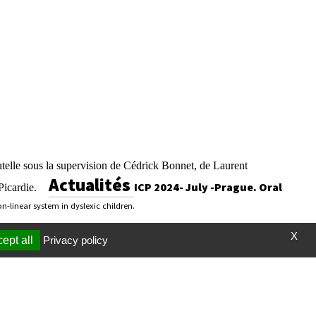
telle sous la supervision de Cédrick Bonnet, de Laurent
Actualités
ICP 2024- July -Prague. Oral
icardie.
n-linear system in dyslexic children.
X
ept all
Privacy policy
t et vidéos
Page mise à jour le 13/02/2024 (12:17)