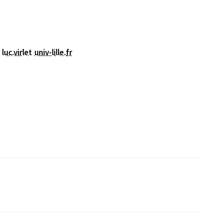
luc.virlet
univ-lille
.
fr