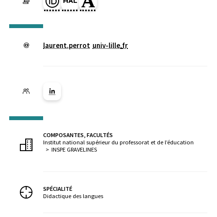
Page Orcid du membre (Ouverture dans une nouvelle fenêtre)
HAL laurent-perrot (Ouverture dans une nouvelle fenêtre)
Page Academia du membre (Ouverture dans une no
laurent.perrot
univ-lille
.
fr
Lien vers la page Linkedin ( Nouvelle fenêtre)
COMPOSANTES, FACULTÉS
Institut national supérieur du professorat et de l’éducation
INSPE GRAVELINES
SPÉCIALITÉ
Didactique des langues