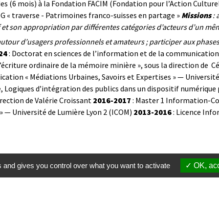
udes (6 mois) à la Fondation FACIM (Fondation pour l’Action Cult
 « traverse - Patrimoines franco-suisses en partage »
Missions
: 
f et son appropriation par différentes catégories d’acteurs d’un mê
utour d’usagers professionnels et amateurs ; participer aux phases t
24
: Doctorat en sciences de l’information et de la communicatio
’écriture ordinaire de la mémoire minière », sous la direction de Cé
ation « Médiations Urbaines, Savoirs et Expertises » — Universit
e, Logiques d’intégration des publics dans un dispositif numérique 
irection de Valérie Croissant
2016-2017
: Master 1 Information-C
» — Université de Lumière Lyon 2 (ICOM)
2013-2016
: Licence Inf
s and gives you control over what you want to activate
OK, acc
Membres
S'inscrire à une formation
Suppor