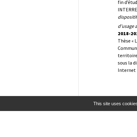
fin d’ét
INTERREG
dispositi
d’usage a
2018-20
Thèse « L
Communic
territoir
sous la d
Internet 
This site uses cookie
Mentions légales
Gestion des cookies