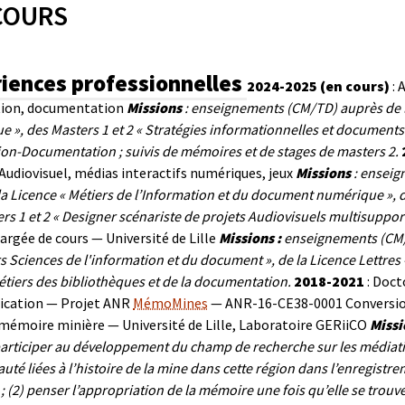
COURS
iences professionnelles
2024-2025 (en cours)
:
ion, documentation
Missions
: enseignements (CM/TD) auprès de l
 », des Masters 1 et 2 « Stratégies informationnelles et documen
on-Documentation ; suivis de mémoires et de stages de masters 2.
udiovisuel, médias interactifs numériques, jeux
Missions
: enseig
la Licence « Métiers de l’Information et du document numérique », de
rs 1 et 2 « Designer scénariste de projets Audiovisuels multisupport
argée de cours — Université de Lille
Missions :
enseignements (CM/
s Sciences de l'information et du document », de la Licence Lettres
iers des bibliothèques et de la documentation.
2018-2021
: Doct
cation — Projet ANR
MémoMines
— ANR-16-CE38-0001 Conversion
 mémoire minière — Université de Lille, Laboratoire GERiiCO
Missi
articiper au développement du champ de recherche sur les médiation
é liées à l’histoire de la mine dans cette région dans l’enregistreme
 (2) penser l’appropriation de la mémoire une fois qu’elle se trouve