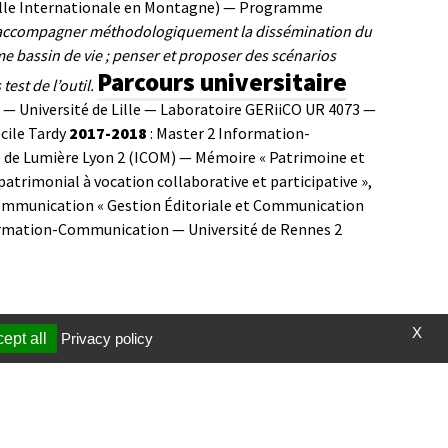
urelle Internationale en Montagne) — Programme
accompagner méthodologiquement la dissémination du
me bassin de vie ; penser et proposer des scénarios
Parcours universitaire
est de l’outil.
n — Université de Lille — Laboratoire GERiiCO UR 4073 —
cile Tardy
2017-2018
: Master 2 Information-
é de Lumière Lyon 2 (ICOM) — Mémoire « Patrimoine et
patrimonial à vocation collaborative et participative »,
ommunication « Gestion Éditoriale et Communication
ormation-Communication — Université de Rennes 2
X
ept all
Privacy policy
t et vidéos
Page mise à jour le 26/11/2024 (10:54)