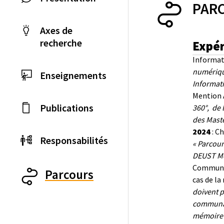
PAR
Axes de
recherche
Expér
Informat
numérique
Enseignements
Informati
Mention A
Publications
360°, de 
des Maste
2024
: Ch
Responsabilités
« Parcour
DEUST Mét
Communi
Parcours
cas de la
doivent p
communaut
mémoire ;