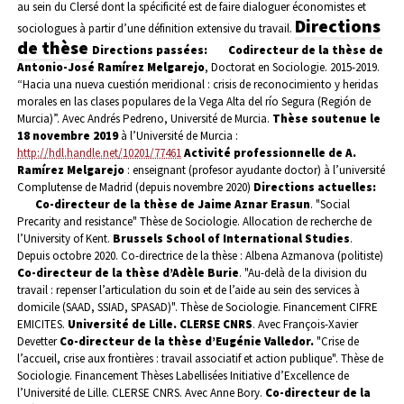
au sein du Clersé dont la spécificité est de faire dialoguer économistes et
Directions
sociologues à partir d’une définition extensive du travail.
de thèse
Directions passées:
Codirecteur de la thèse de
Antonio-José Ramírez Melgarejo
, Doctorat en Sociologie. 2015-2019.
“Hacia una nueva cuestión meridional : crisis de reconocimiento y heridas
morales en las clases populares de la Vega Alta del río Segura (Región de
Murcia)”. Avec Andrés Pedreno, Université de Murcia.
Thèse soutenue le
18 novembre 2019
à l’Université de Murcia :
http://hdl.handle.net/10201/77461
Activité professionnelle de A.
Ramírez Melgarejo
: enseignant (profesor ayudante doctor) à l’université
Complutense de Madrid (depuis novembre 2020)
Directions actuelles:
Co-directeur de la thèse de Jaime Aznar Erasun
. "Social
Precarity and resistance" Thèse de Sociologie. Allocation de recherche de
l’University of Kent.
Brussels School of International Studies
.
Depuis octobre 2020. Co-directrice de la thèse : Albena Azmanova (politiste)
Co-directeur de la thèse d’Adèle Burie
. "Au-delà de la division du
travail : repenser l’articulation du soin et de l’aide au sein des services à
domicile (SAAD, SSIAD, SPASAD)". Thèse de Sociologie. Financement CIFRE
EMICITES.
Université de Lille. CLERSE CNRS
. Avec François-Xavier
Devetter
Co-directeur de la thèse d’Eugénie Valledor.
"Crise de
l’accueil, crise aux frontières : travail associatif et action publique". Thèse de
Sociologie. Financement Thèses Labellisées Initiative d’Excellence de
l’Université de Lille. CLERSE CNRS. Avec Anne Bory.
Co-directeur de la