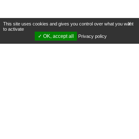
This site uses cookies and gives you control over what you want
X
to activate
OK, accept all
Privacy policy
Mentions légales
Gestion des cookies
Membres
S'inscrire à une formation
Support et vidéos
Page mise à jour le 09/04/2020 (18:42)