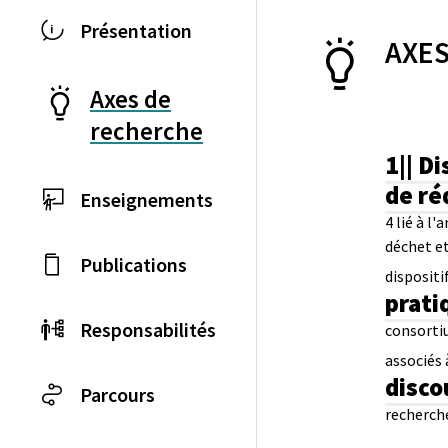
Présentation
AXES
Axes de
recherche
1|| D
de ré
Enseignements
4 lié à l
déchet et
Publications
dispositi
prati
Responsabilités
consorti
associés 
disco
Parcours
recherche