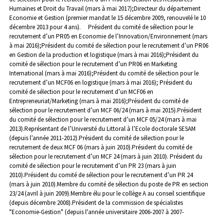
Humaines et Droit du Travail (mars à mai 2017);
Directeur du département
Economie et Gestion (premier mandat le 15 décembre 2009, renouvelé le 10
décembre 2013 pour 4 ans).
Président du comité de sélection pour le
recrutement d’un PR05 en Economie de l’Innovation/Environnement (mars
à mai 2016);
Président du comité de sélection pour le recrutement d’un PR06
en Gestion de la production et logistique (mars à mai 2016);
Président du
comité de sélection pour le recrutement d’un PR06 en Marketing
International (mars à mai 2016);
Président du comité de sélection pour le
recrutement d’un MCF06 en logistique (mars à mai 2016);
Président du
comité de sélection pour le recrutement d’un MCF06 en
Entrepreneuriat/Marketing (mars à mai 2016);
Président du comité de
sélection pour le recrutement d’un MCF 06/24 (mars à mai 2015).
Président
du comité de sélection pour le recrutement d’un MCF 05/24 (mars à mai
2013).
Représentant de l’Université du Littoral à l’Ecole doctorale SESAM
(depuis l’année 2011-2012).
Président du comité de sélection pour le
recrutement de deux MCF 06 (mars à juin 2010).
Président du comité de
sélection pour le recrutement d’un MCF 24 (mars à juin 2010).
Président du
comité de sélection pour le recrutement d’un PR 23 (mars à juin
2010).
Président du comité de sélection pour le recrutement d’un PR 24
(mars à juin 2010).
Membre du comité de sélection du poste de PR en section
23/24 (avril à juin 2009).
Membre élu pour le collège A au conseil scientifique
(depuis décembre 2008).
Président de la commission de spécialistes
"Economie-Gestion" (depuis l'année universitaire 2006-2007 à 2007-