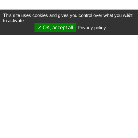
This site uses cookies and gives you control over what you want
X
to activate
OK, accept all
Privacy policy
Mentions légales
Gestion des cookies
Membres
S'inscrire à une formation
Support et vidéos
Page mise à jour le 22/10/2020 (14:40)