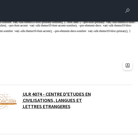
Rech
ULR 4074 - CENTRE D'ETUDES EN
CIVILISATIONS, LANGUES ET
LETTRES ETRANGERES