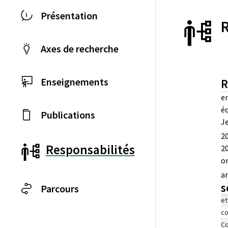
Présentation
Axes de recherche
Enseignements
R
en
éq
Publications
Je
20
Responsabilités
20
or
an
s
Parcours
et
co
Co