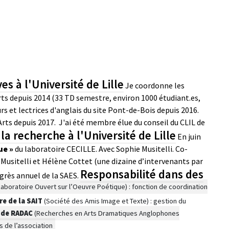
s à l'Université de Lille
Je coordonne les
s depuis 2014 (33 TD semestre, environ 1000 étudiant.es,
rs et lectrices d'anglais du site Pont-de-Bois depuis 2016.
Arts depuis 2017.
J'ai été membre élue du conseil du CLIL de
la recherche à l'Université de Lille
En juin
ue »
du laboratoire CECILLE. Avec Sophie Musitelli. Co-
e Musitelli et Hélène Cottet (une dizaine d’intervenants par
Responsabilité dans des
ngrès annuel de la SAES.
aboratoire Ouvert sur l’Oeuvre Poétique) : fonction de coordination
re de la SAIT
(Société des Amis Image et Texte) : gestion du
e de RADAC
(Recherches en Arts Dramatiques Anglophones
s de l’association