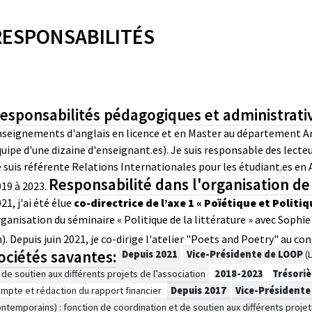
RESPONSABILITÉS
esponsabilités pédagogiques et administrative
seignements d'anglais en licence et en Master au département Art
uipe d'une dizaine d'enseignant.es).
Je suis responsable des lecteu
 suis référente Relations Internationales pour les étudiant.es en 
Responsabilité dans l'organisation de 
19 à 2023.
21, j'ai été élue
co-directrice de l’axe 1 « Poïétique et Politiq
ganisation du séminaire « Politique de la littérature » avec Sophi
).
Depuis juin 2021, je co-dirige l'atelier "Poets and Poetry" au co
ociétés savantes:
Depuis 2021
Vice-Présidente de LOOP
(L
 de soutien aux différents projets de l’association
2018-2023
Trésoriè
mpte et rédaction du rapport financier
Depuis 2017
Vice-Président
ntemporains) : fonction de coordination et de soutien aux différents projet